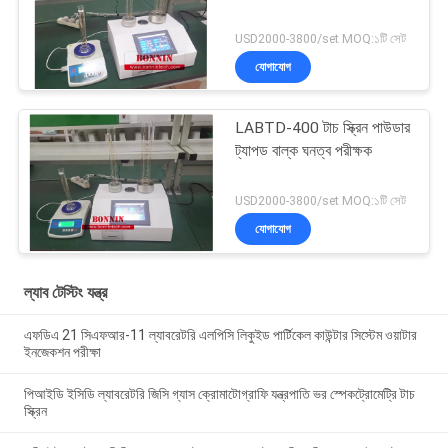
USD2000-3800/set MOQ:১টি সেট
যোগাযোগ
LABTD-400 টাচ স্ক্রিন পাউডার
ট্যাপড বাল্ক ঘনত্ব পরীক্ষক
USD2000-3800/set MOQ:১টি সেট
যোগাযোগ
ল্যাব টেস্টিং যন্ত্র
এফডিএ 21 সিএফআর-11 ল্যাবরেটরি এলপিসি লিকুইড পার্টিকেল কাউন্টার সিস্টেম ওয়াটার
ইনজেকশন পরীক্ষা
পিআইডি ইসিডি ল্যাবরেটরি জিসি গ্যাস ক্রোমাটোগ্রাফি যন্ত্রপাতি ভর স্পেকট্রোমেট্রি টাচ
স্ক্রিন