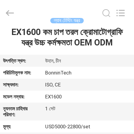
Bonnin
Technology
Ltd..
All
Rights
ল্যাব টেস্টিং যন্ত্র
Reserved.
Developed
by
EX1600 কম চাপ তরল ক্রোমাটোগ্রাফি
বাড়ি
ECER
যন্ত্র উচ্চ কর্মক্ষমতা OEM ODM
পণ্য
উৎপত্তি স্থল:
উহান, চীন
ভিডিও
পরিচিতিমুলক নাম:
BonninTech
সাক্ষ্যদান:
ISO, CE
আমাদের
মডেল নম্বার:
EX1600
সম্পর্কে
ন্যূনতম চাহিদার
1 সেট
পরিমাণ:
কারখানা
মূল্য:
USD5000-22800/set
ভ্রমণ