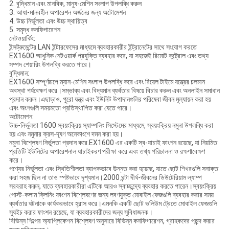
2. বুদ্ধিমান এবং মানবিক, মানুষ-মেশিন সংলাপ উপলব্ধি করুন
3. আধা-মানবহীন অপারেশন অর্জনের জন্য অটোমেশন
4. উচ্চ নির্ভুলতা এবং উচ্চ স্থায়িত্ব
5. সমৃদ্ধ কনফিগারেশন
নেটওয়ার্কিং:
ইন্সট্রুমেন্টের LAN ইন্টারফেসের মাধ্যমে ব্যবহারকারীর ইন্ট্রানেটের সাথে সংযোগ করতে
EX1600 আধুনিক নেটওয়ার্ক প্রযুক্তি ব্যবহার করে, যা সহজেই রিমোট কন্ট্রোল এবং তথ্য
সম্পদ শেয়ারিং উপলব্ধি করতে পারে।
বুদ্ধিমান:
EX1600 সম্পূর্ণরূপে ম্যান-মেশিন সংলাপ উপলব্ধি করে এবং রিয়েল টাইমে যন্ত্রের চলমান
অবস্থা পর্যবেক্ষণ করে।সম্ভাব্য এবং বিদ্যমান ব্যর্থতার বিষয়ে বিচার করুন এবং অনলাইন সমাধান
প্রদান করুন।এছাড়াও, পুরো যন্ত্র এবং ইউনিট উপাদানগুলির পরিষেবা জীবন মূল্যায়ন করা হয়
এবং অংশগুলি সময়মতো প্রতিস্থাপিত করা যেতে পারে।
অটোমেশন:
উচ্চ-নির্ভুলতা 1600 স্বয়ংক্রিয় স্যাম্পলিং সিস্টেমের মাধ্যমে, স্বয়ংক্রিয় নমুনা উপলব্ধি করা
হয় এবং নমুনার ক্রস-দূষণ অনেকাংশে দমন করা হয়।
নমুনা বিশ্লেষণ নির্ভুলতা প্রদান করে.EX1600 এর একটি স্ব-যাচাই ফাংশন রয়েছে, যা নিয়মিত
প্রতিটি ইউনিটের অপারেশনাল যাচাইকরণ পরীক্ষা করে এবং তথ্য পরিচালনা ও রক্ষণাবেক্ষণ
করে।
পণ্যের নির্ভুলতা এবং স্থিতিশীলতা ব্যাপকভাবে উন্নত করা হয়েছে, যাতে ছোট শিখরগুলি সনাক্ত
করা সহজ ছিল না তাও স্পষ্টভাবে দৃশ্যমান।2000 ঘন্টা দীর্ঘ-জীবনের ডিউটেরিয়াম ল্যাম্প
সরবরাহ করুন, যাতে ব্যবহারকারীরা এটিকে আরও স্বাচ্ছন্দ্যে ব্যবহার করতে পারেন।স্বয়ংক্রিয়
পোস্ট-কলাম ক্লিনিং ফাংশন বিশ্লেষণের জন্য লবণযুক্ত মোবাইল ফেজগুলি ব্যবহার করার সময়
ব্যর্থতার ঘটনাকে কার্যকরভাবে হ্রাস করে।এমনকি একটি ছোট ভলিউম ট্রেতে মোবাইল ফেজগুলি
স্যুইচ করার ফাংশন রয়েছে, যা ব্যবহারকারীদের জন্য সুবিধাজনক।
বিভিন্ন শিল্পের অ্যাপ্লিকেশন বিশ্লেষণ অনুসারে বিভিন্ন কনফিগারেশন, গ্রাহকদের পছন্দ করার