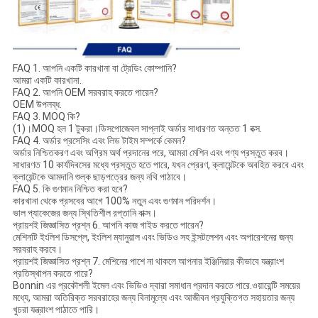
FAQ 1. আপনি একটি কারখানা বা ট্রেডিং কোম্পানি?
আমরা একটি কারখানা.
FAQ 2. আপনি OEM সরবরাহ করতে পারেন?
OEM উপলব্ধ.
FAQ 3. MOQ কি?
(1)।MOQ হল 1 টুকরা।ডিসপোজেবল সাপ্লাই অর্ডার সাধারণত অন্তত 1 বক্স.
FAQ 4. অর্ডার প্রসেসিং এবং লিড টাইম সম্পর্কে কেমন?
অর্ডার নিশ্চিতকরণ এবং অগ্রিম অর্থ প্রদানের পরে, আমরা মেশিন এবং পণ্য প্রস্তুত করব।
সাধারণত 10 কার্যদিবসের মধ্যে প্রস্তুত হতে পারে, যখন প্রেরণ, ক্লায়েন্টকে অবহিত করবে এবং
ক্লায়েন্টকে আমদানি শুল্ক ছাড়পত্রের জন্য নথি পাঠাবে।
FAQ 5. কি গুণমান নিশ্চিত করা হবে?
কারখানা থেকে প্রসবের আগে 100% নতুন এবং গুণমান পরিদর্শন।
ভাল প্যাকেজের জন্য স্থিতিশীল রপ্তানি বাক্স।
প্রায়শই জিজ্ঞাসিত প্রশ্ন 6. আপনি কাজ গাইড করতে পারেন?
মেশিনটি ইংলিশ ডিসপ্লে, ইংলিশ ম্যানুয়াল এবং ভিডিও সহ ইন্সটলেশন এবং অপারেশনের জন্য
সরবরাহ করবে।
প্রায়শই জিজ্ঞাসিত প্রশ্ন 7. মেশিনের পাশে না থাকলে আপনার ইঞ্জিনিয়ার কীভাবে যন্ত্রাংশ
প্রতিস্থাপন করতে পারে?
Bonnin এর প্রকৌশলী ইমেল এবং ভিডিও দ্বারা সমাধান প্রদান করতে পারে.ওয়ারেন্টি সময়ের
মধ্যে, আমরা অতিরিক্ত সরবরাহের জন্য বিনামূল্যে এবং আজীবন প্রযুক্তিগত সহায়তার জন্য
খুচরা যন্ত্রাংশ পাঠাতে পারি।