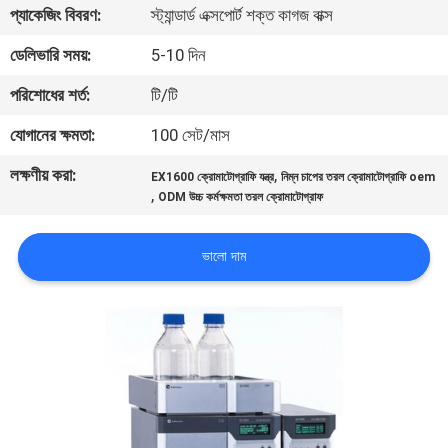
প্যাকেজিং বিবরণ:
স্ট্যান্ডার্ড এক্সপোর্ট শক্ত কাগজ বাক্স
মান
ডেলিভারি সময়:
5-10 দিন
নিয়ন্ত্রণ
পরিশোধের শর্ত:
টি/টি
যোগানের ক্ষমতা:
100 সেট/মাস
যোগাযোগ
লক্ষণীয় করা:
,
EX1600 ক্রোমাটোগ্রাফি যন্ত্র
নিম্ন চাপের তরল ক্রোমাটোগ্রাফি oem
করুন
,
ODM উচ্চ কর্মক্ষমতা তরল ক্রোমাটোগ্রাফ
উদ্ধৃতির
ভালো দাম
জন্য
আবেদন
সাইট
ম্যাপ