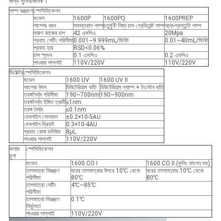
জন্য সুবিধাজনক।
পাম্প যন্ত্রাংশ
স্পেসিফিকেশন
মডেল
1600P
1600PQ
1600PREP
পাম্পের ধরন
সমান্তরাল পাম্প
চতুর্মুখী নিম্ন চাপ গ্রেডিয়েন্ট পাম্প
আধা-প্রস্তুতি পাম্প
দারুণ কাজের চাপ
42 এমপিএ
20Mpa
প্রবাহ সেটিং পরিসীমা
0.001~9.999mL/মিনিট
0.01~40mL/মিনিট
প্রবাহ হার
RSD<0.06%
চাপ স্পন্দন
0.1 এমপিএ
0.2 এমপিএ
পাওয়ার সাপ্লাই
110V/220V
110V/220V
ডিটেক্টর
স্পেসিফিকেশন
মডেল
1600 UV
1600 UV II
আলোর উৎস
ডিউটেরিয়াম বাতি
ডিউটেরিয়াম ল্যাম্প + টংস্টেন বাতি
তরঙ্গদৈর্ঘ্য পরিসীমা
190~700nm
190~900nm
তরঙ্গদৈর্ঘ্য ইঙ্গিত ত্রুটি
≤1nm
তরঙ্গ দৈর্ঘ্য
≤0.1nm
বেসলাইন গোলমাল
±0.2×10-5AU
বেসলাইন ড্রিফট
0.3×10-4AU
প্রবাহ কোষ ভলিউম
8μL
পাওয়ার সাপ্লাই
110V/220V
কলাম
স্পেসিফিকেশন
চুলা
মডেল
1600 CO I
1600 CO II (কুলিং ফাংশন সহ)
তাপমাত্রা নিয়ন্ত্রণ
ঘরের তাপমাত্রার উপরে 10℃ থেকে
ঘরের তাপমাত্রায় 10℃ থেকে
পরিসীমা
80℃
80℃
তাপমাত্রা সেটিং
4℃~85℃
পরিসীমা
তাপমাত্রা নিয়ন্ত্রণ
0.1℃
নির্ভুলতা
পাওয়ার সাপ্লাই
110V/220V