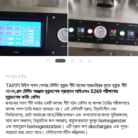
PRIVACY
POLICY
পণ্যের বর্ণনা
TAPPI টাইপ পলপ পেপার টেস্টিং হ্যান্ড শীট সাবেক স্বয়ংক্রিয় বৃত্ত হ্যান্ড শীট
সাবেক
,
পল্প টেস্টিং সরঞ্জাম হ্যান্ডশেক প্রাক্তন আইএসও 5269 পরীক্ষাগার
হ্যান্ডশেক ফর্মিং মেশিন
জলচক্র পলপ শীট ফর্মার একটি কাগজ শীট গঠন মেশিন যা কাগজ তৈরির পরীক্ষাগারে
কাগজ পলপ তৈরি করতে ব্যবহৃত হয়। এই মেশিনটি দ্রুত, স্থিতিশীল এবং
নির্ভরযোগ্য, ছোট আকারের সাথে,বিচ্ছিন্নকরণ এবং অপারেশনের জন্য সুবিধাজনক,
সাদা জল সঞ্চালন, বৈদ্যুতিক জল সরবরাহ, বায়ুসংক্রান্ত বুদবুদ homogenizer
এবং ম্যানুয়াল homogenization। এটি দ্রুত জল discharges এবং শূন্য-
সহায়তা করা যেতে পারে। স্টেইনলেস স্টীল মন্ত্রিসভা।