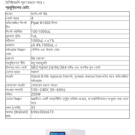
বৈশিষ্ট্যগুলি পূরণ করতে পারে।
প্রযুক্তিগত ডেটা:
মডেল
অটো-মেট 96
প্লেট নম্বর
4
অভিযোজিত পিপেট
Pipet N1000 টিপস
টিপ
পিপেট পরিসীমা
100-1000uL
ন্যূনতম বৃদ্ধি
1uL
সঠিকতা
1000uL এ ≤1%
যথার্থতা
≤0.4% 1000uL এ
সফ্টওয়্যার নিয়ন্ত্রণ
মৌলিক এবং উন্নত মোড
মোড
চ্যানেল
96 চ্যানেল
প্রযুক্তিগত নীতি
বায়ু স্থানচ্যুতি
উপলব্ধ ভাল প্লেট
SBS স্ট্যান্ডার্ড 24/96/384 গভীর এবং অগভীর কূপ প্লেট
ভোগ্য দ্রব্য
পরামর্শ
পদ্ধতি
স্ট্যান্ডার্ড 8-ইঞ্চি অ্যান্ড্রয়েড ট্যাবলেট, মূলধারার আকারের ট্যাবলেটের সাথে অভিযোজিত
সফ্টওয়্যার
যোগাযোগ পদ্ধতি
যোগাযোগ করতে পারেন
পাওয়ার সাপ্লাই
100~240V, 50~60Hz
শক্তি
250W
বেতার নিয়ন্ত্রণ
যন্ত্রটিতে একটি অন্তর্নির্মিত ব্লুটুথ মডিউল রয়েছে, যা তারবিহীনভাবে সংযুক্ত করা যেতে
পারে
ওজন (কেজি)
33
আকার (WxDxH)
690x350x673
মিমি