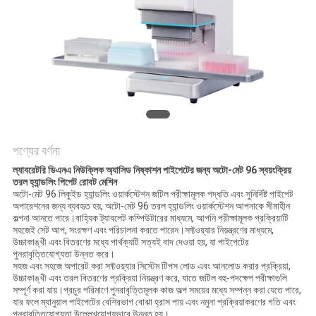
PRIVACY
POLICY
পণ্যের বর্ণনা
ল্যাবরেটরি ডিএনএ নিউক্লিক অ্যাসিড নিষ্কাশন পাইপেটের জন্য অটো-মেট 96 স্বয়ংক্রিয়
তরল হ্যান্ডলিং পিপেট রোবট মেশিন
অটো-মেট 96 লিকুইড হ্যান্ডলিং ওয়ার্কস্টেশন জটিল পরীক্ষামূলক পদ্ধতি এবং সুনির্দিষ্ট পাইপেট
অপারেশনের জন্য ব্যবহৃত হয়, অটো-মেট 96 তরল হ্যান্ডলিং ওয়ার্কস্টেশন আপনাকে সীমাহীন
কল্পনা আনতে পারে।বাহ্যিক ট্যাবলেট কম্পিউটারের মাধ্যমে, আপনি পরীক্ষামূলক প্রক্রিয়াটি
সহজেই সেট আপ, সংরক্ষণ এবং পরিচালনা করতে পারেন।সফ্টওয়্যার নিয়ন্ত্রণের মাধ্যমে,
উচ্চাকাঙ্খী এবং বিতরণের মধ্যে পার্থক্যটি সত্যই বাদ দেওয়া হয়, যা পাইপেটের
পুনরাবৃত্তিযোগ্যতা উন্নত করে।
সহজ এবং সহজে অপারেট করা সফ্টওয়্যার সিস্টেম টিপস লোড এবং আনলোড করার প্রক্রিয়া,
উচ্চাকাঙ্খী এবং তরল বিতরণের প্রক্রিয়া নিয়ন্ত্রণ করে, যাতে জটিল বহু-পদক্ষেপ পরীক্ষাগুলি
সম্পূর্ণ করা যায়।প্রচুর পরিমাণে পুনরাবৃত্তিমূলক কাজ অল্প সময়ের মধ্যে সম্পন্ন করা যেতে পারে,
যার ফলে ম্যানুয়াল পাইপেটের বেশিরভাগ বোঝা হ্রাস পায় এবং নমুনা প্রক্রিয়াকরণের গতি এবং
পুনরাবৃত্তিযোগ্যতা উল্লেখযোগ্যভাবে উন্নত হয়।