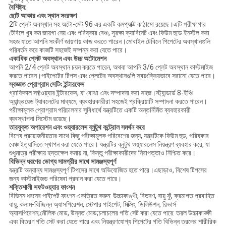
বৈশিষ্ট্য:
ছোট আকার এবং স্থান সংরক্ষণ
2টি প্লেট অবস্থান সহ অটো-মেট 96 এর একটি কমপ্যাক্ট কাঠামো রয়েছে।এটি পরীক্ষাগার
টেবিলে খুব কম জায়গা নেয় এবং পরিষ্কার বেঞ্চ, সুরক্ষা ক্যাবিনেট এবং ফিউম হুডে ইনস্টল করা
সহজ যাতে আপনি সংকীর্ণ জায়গায় কাজ করতে পারেন।মোবাইল টেবিলে পিপেটের অবস্থানগুলি
পরিবর্তন করে কাজটি সহজেই সম্পন্ন করা যেতে পারে।
একাধিক প্লেট অবস্থান এবং উচ্চ অটোমেশন
আপনি 2/4 প্লেট অবস্থান চয়ন করতে পারেন, অথবা আপনি 3/6 প্লেট অবস্থান কাস্টমাইজ
করতে পারেন।পাইপেটের টিপস এবং প্লেটের অবস্থানগুলি স্বয়ংক্রিয়ভাবে সরানো যেতে পারে।
স্বজ্ঞাত প্রোগ্রাম সেটিং ইন্টারফেস
গ্রাফিকাল সফ্টওয়্যার ইন্টারফেস, যা বোঝা এবং সম্পাদনা করা সহজ।স্ট্যান্ডার্ড 8-ইঞ্চি
অ্যান্ড্রয়েড ট্যাবলেটের মাধ্যমে, ব্যবহারকারীরা সহজেই প্রক্রিয়াটি সম্পাদনা করতে পারেন।
পরীক্ষামূলক প্রোগ্রাম পরিচালনার সুবিধার্থে যন্ত্রটিতে একটি অন্তর্নির্মিত ব্যবহারকারী
ব্যবস্থাপনা সিস্টেম রয়েছে।
তারযুক্ত অপারেশন এবং ওয়্যারলেস ব্লুটুথ কন্ট্রোল সমর্থন করে
বিশেষ প্রয়োজনীয়তার সাথে কিছু পরীক্ষামূলক পরিবেশের জন্য, যন্ত্রটিকে ফিউম হুড, পরিষ্কার
বেঞ্চ ইত্যাদিতে স্থাপন করা যেতে পারে। যন্ত্রটির ব্লুটুথ ওয়্যারলেস নিয়ন্ত্রণ ব্যবহার করে, যা
শুধুমাত্র পরীক্ষায় হস্তক্ষেপ কমায় না, কিন্তু পরীক্ষাকারীদের নিরাপত্তাও নিশ্চিত করে।
বিভিন্ন ধরণের ভোগ্য সামগ্রীর সাথে সামঞ্জস্যপূর্ণ
যন্ত্রটি অন্যান্য সামঞ্জস্যপূর্ণ টিপসের সাথে অভিযোজিত হতে পারে।এছাড়াও, বিশেষ টিপসের
জন্য কাস্টমাইজড পরিষেবা প্রদান করা যেতে পারে।
শক্তিশালী সফটওয়্যার ফাংশন
বিভিন্ন ধরনের পাইপেট ফাংশন একত্রিত করুন: উচ্চাকাঙ্খী, বিতরণ, বায়ু ফুঁ, ক্রমাগত প্রবাহিত
বায়ু, কলাম-বিচ্ছিন্ন অ্যাসপিরেশন, স্টেপার পাইপেট, মিক্সিং, ডিলিউশন, রিভার্স
অ্যাসপিরেশন;মৌলিক মোড, উন্নত মোড;চলাচলের গতি সেট করা যেতে পারে: তরল উচ্চাকাঙ্ক্ষী
এবং বিতরণ গতি সেট করা যেতে পারে এবং নিয়ন্ত্রণযোগ্য পিপেটের গতি বিভিন্ন তরলের শারীরিক