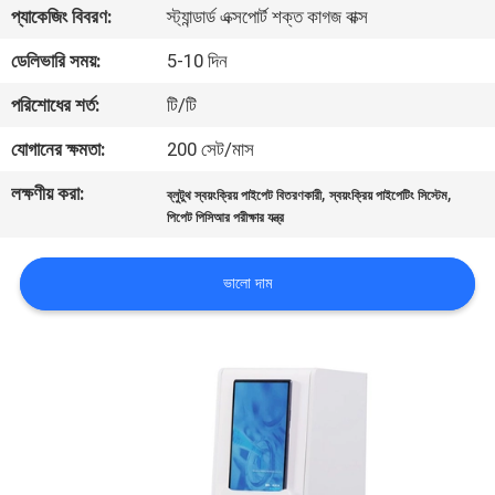
প্যাকেজিং বিবরণ:
স্ট্যান্ডার্ড এক্সপোর্ট শক্ত কাগজ বাক্স
মান
ডেলিভারি সময়:
5-10 দিন
নিয়ন্ত্রণ
পরিশোধের শর্ত:
টি/টি
যোগানের ক্ষমতা:
200 সেট/মাস
যোগাযোগ
লক্ষণীয় করা:
,
,
ব্লুটুথ স্বয়ংক্রিয় পাইপেট বিতরণকারী
স্বয়ংক্রিয় পাইপেটিং সিস্টেম
করুন
পিপেট পিসিআর পরীক্ষার যন্ত্র
উদ্ধৃতির
ভালো দাম
জন্য
আবেদন
সাইট
ম্যাপ