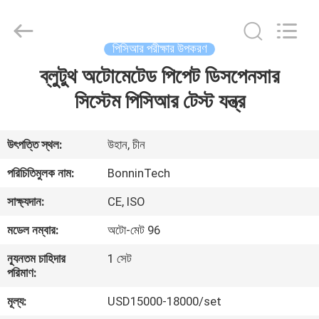
Bonnin
Technology
Ltd..
All
Rights
পিসিআর পরীক্ষার উপকরণ
Reserved.
Developed
by
ব্লুটুথ অটোমেটেড পিপেট ডিসপেনসার
বাড়ি
ECER
সিস্টেম পিসিআর টেস্ট যন্ত্র
পণ্য
উৎপত্তি স্থল:
উহান, চীন
ভিডিও
পরিচিতিমুলক নাম:
BonninTech
সাক্ষ্যদান:
CE, ISO
আমাদের
মডেল নম্বার:
অটো-মেট 96
সম্পর্কে
ন্যূনতম চাহিদার
1 সেট
পরিমাণ:
কারখানা
মূল্য:
USD15000-18000/set
ভ্রমণ