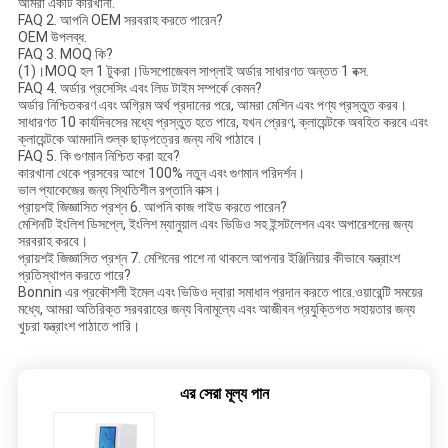
আমরা একটি কারখানা.
FAQ 2. আপনি OEM সরবরাহ করতে পারেন?
OEM উপলব্ধ.
FAQ 3. MOQ কি?
(1)।MOQ হল 1 টুকরা।ডিসপোজেবল সাপ্লাই অর্ডার সাধারণত অন্তত 1 বক্স.
FAQ 4. অর্ডার প্রসেসিং এবং লিড টাইম সম্পর্কে কেমন?
অর্ডার নিশ্চিতকরণ এবং অগ্রিম অর্থ প্রদানের পরে, আমরা মেশিন এবং পণ্য প্রস্তুত করব।
সাধারণত 10 কার্যদিবসের মধ্যে প্রস্তুত হতে পারে, যখন প্রেরণ, ক্লায়েন্টকে অবহিত করবে এবং
ক্লায়েন্টকে আমদানি শুল্ক ছাড়পত্রের জন্য নথি পাঠাবে।
FAQ 5. কি গুণমান নিশ্চিত করা হবে?
কারখানা থেকে প্রসবের আগে 100% নতুন এবং গুণমান পরিদর্শন।
ভাল প্যাকেজের জন্য স্থিতিশীল রপ্তানি বাক্স।
প্রায়শই জিজ্ঞাসিত প্রশ্ন 6. আপনি কাজ গাইড করতে পারেন?
মেশিনটি ইংলিশ ডিসপ্লে, ইংলিশ ম্যানুয়াল এবং ভিডিও সহ ইন্সটলেশন এবং অপারেশনের জন্য
সরবরাহ করবে।
প্রায়শই জিজ্ঞাসিত প্রশ্ন 7. মেশিনের পাশে না থাকলে আপনার ইঞ্জিনিয়ার কীভাবে যন্ত্রাংশ
প্রতিস্থাপন করতে পারে?
Bonnin এর প্রকৌশলী ইমেল এবং ভিডিও দ্বারা সমাধান প্রদান করতে পারে.ওয়ারেন্টি সময়ের
মধ্যে, আমরা অতিরিক্ত সরবরাহের জন্য বিনামূল্যে এবং আজীবন প্রযুক্তিগত সহায়তার জন্য
খুচরা যন্ত্রাংশ পাঠাতে পারি।
এর সেরা মূল্য পান