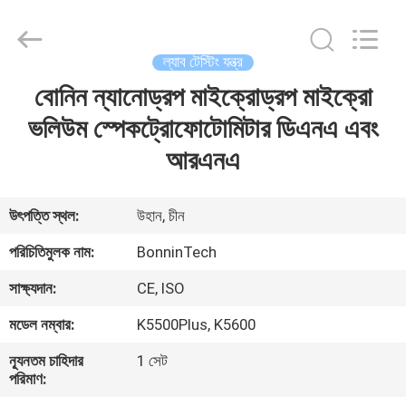
Technology
Ltd..
All
Rights
Reserved.
ল্যাব টেস্টিং যন্ত্র
Developed
by
বোনিন ন্যানোড্রপ মাইক্রোড্রপ মাইক্রো
বাড়ি
ECER
ভলিউম স্পেকট্রোফোটোমিটার ডিএনএ এবং
পণ্য
আরএনএ
ভিডিও
উৎপত্তি স্থল:
উহান, চীন
পরিচিতিমুলক নাম:
BonninTech
আমাদের
সাক্ষ্যদান:
CE, ISO
সম্পর্কে
মডেল নম্বার:
K5500Plus, K5600
কারখানা
ন্যূনতম চাহিদার
1 সেট
পরিমাণ:
ভ্রমণ