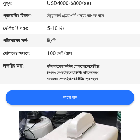
মূল্য:
USD4000-6800/set
মান
প্যাকেজিং বিবরণ:
স্ট্যান্ডার্ড এক্সপোর্ট শক্ত কাগজ বাক্স
নিয়ন্ত্রণ
ডেলিভারি সময়:
5-10 দিন
পরিশোধের শর্ত:
টি/টি
যোগাযোগ
যোগানের ক্ষমতা:
100 সেট/মাস
করুন
লক্ষণীয় করা:
,
বনিন মাইক্রো ভলিউম স্পেকট্রোফোটোমিটার
,
ডিএনএ স্পেকট্রোফোটোমিটার মাইক্রোড্রপ
উদ্ধৃতির
আরএনএ স্পেকট্রোফোটোমিটার ন্যানোড্রপ
জন্য
ভালো দাম
আবেদন
সাইট
ম্যাপ