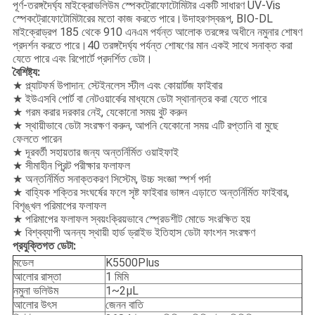
পূর্ণ-তরঙ্গদৈর্ঘ্য মাইক্রোভলিউম স্পেকট্রোফোটোমিটার একটি সাধারণ UV-Vis
স্পেকট্রোফোটোমিটারের মতো কাজ করতে পারে।উদাহরণস্বরূপ, BIO-DL
মাইক্রোড্রপ 185 থেকে 910 এনএম পর্যন্ত আলোক তরঙ্গের অধীনে নমুনার শোষণ
প্রদর্শন করতে পারে।40 তরঙ্গদৈর্ঘ্য পর্যন্ত শোষণের মান একই সাথে সনাক্ত করা
যেতে পারে এবং রিপোর্টে প্রদর্শিত ডেটা।
বৈশিষ্ট্য:
★ প্ল্যাটফর্ম উপাদান: স্টেইনলেস স্টীল এবং কোয়ার্টজ ফাইবার
★ ইউএসবি পোর্ট বা নেটওয়ার্কের মাধ্যমে ডেটা স্থানান্তর করা যেতে পারে
★ গরম করার দরকার নেই, যেকোনো সময় বুট করুন
★ স্থায়ীভাবে ডেটা সংরক্ষণ করুন, আপনি যেকোনো সময় এটি রপ্তানি বা মুছে
ফেলতে পারেন
★ দূরবর্তী সহায়তার জন্য অন্তর্নির্মিত ওয়াইফাই
★ সীমাহীন প্রিন্ট পরীক্ষার ফলাফল
★ অন্তর্নির্মিত সনাক্তকরণ সিস্টেম, উচ্চ সংজ্ঞা স্পর্শ পর্দা
★ বাহ্যিক শক্তির সংঘর্ষের ফলে সৃষ্ট ফাইবার ভাঙ্গন এড়াতে অন্তর্নির্মিত ফাইবার,
বিশৃঙ্খল পরিমাপের ফলাফল
★ পরিমাপের ফলাফল স্বয়ংক্রিয়ভাবে স্প্রেডশীট মোডে সংরক্ষিত হয়
★ বিশ্বব্যাপী অনন্য স্থায়ী হার্ড ড্রাইভ ইতিহাস ডেটা ফাংশন সংরক্ষণ
প্রযুক্তিগত ডেটা:
মডেল
K5500Plus
আলোর রাস্তা
1 মিমি
নমুনা ভলিউম
1~2μL
আলোর উৎস
জেনন বাতি