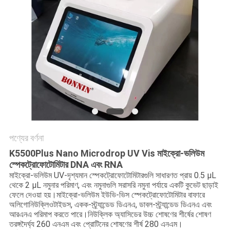
PRIVACY
POLICY
পণ্যের বর্ণনা
K5500Plus Nano Microdrop UV Vis মাইক্রো-ভলিউম
স্পেকট্রোফোটোমিটার DNA এবং RNA
মাইক্রো-ভলিউম UV-দৃশ্যমান স্পেকট্রোফোটোমিটারগুলি সাধারণত প্রায় 0.5 μL
থেকে 2 μL নমুনার পরিমাণ, এবং নমুনাগুলি সরাসরি নমুনা পর্যায়ে একটি কুভেট ছাড়াই
ফেলে দেওয়া হয়।মাইক্রো-ভলিউম ইউভি-ভিস স্পেকট্রোফোটোমিটার বাফারে
অলিগোনিউক্লিওটাইডস, একক-স্ট্র্যান্ডেড ডিএনএ, ডাবল-স্ট্র্যান্ডেড ডিএনএ এবং
আরএনএ পরিমাপ করতে পারে।নিউক্লিক অ্যাসিডের উচ্চ শোষণের শীর্ষের শোষণ
তরঙ্গদৈর্ঘ্য 260 এনএম এবং প্রোটিনের শোষণের শীর্ষ 280 এনএম।