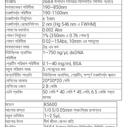
ডিটেক্টর
3684-উপাদান লিনিয়ার সিলিসাইড সিসিডি অ্যারে
সনাক্তকরণ পরিসীমা
190~850nm
তরঙ্গদৈর্ঘ্য পরিসীমা
190-1100nm
তরঙ্গদৈর্ঘ্য নির্ভুলতা
± 1nm
তরঙ্গদৈর্ঘ্য রেজোলিউশন
2 nm (Hg 546 nm এ FWHM)
শোষণের যথার্থতা
0.002 Abs
শোষণ নির্ভুলতা
1% (350nm এ 0.76 শোষণ)
শোষণ পরিসীমা
0.02~15Abs, 10mm এর সমতুল্য
সনাক্তকরণ সময়
3s এর কম
নিউক্লিক অ্যাসিড
1~750 ng/μl, dsDNA
পরিসীমা
প্রোটিন পরিমাপ পরিসীমা
0.1~40 mg/ml, BSA
নমুনা পরিমাপ সময়
5 সেকেন্ডের কম
অন্তর্নির্মিত পদ্ধতি
নিউক্লিক অ্যাসিড, প্রোটিন, সম্পূর্ণ তরঙ্গদৈর্ঘ্য স্ক্যান
মেশিনের আকার
20*30*20 সেমি
মেশিনের ওজন
2.8 কেজি
ডেটা প্যাকিং
50 সেমি * 40 সেমি * 45 সেমি, 6.5 কেজি শক্ত
কাগজ
মডেল
K5600
আলোর রাস্তা
1/0.5/0.05mm স্বয়ংক্রিয় রূপান্তর
নমুনা ভলিউম
1~2.5μL
আলোর উৎস
দীর্ঘ জীবন জেনন বাতি