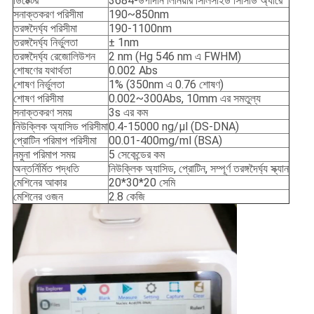
ডিটেক্টর
3684-উপাদান লিনিয়ার সিলিসাইড সিসিডি অ্যারে
সনাক্তকরণ পরিসীমা
190~850nm
তরঙ্গদৈর্ঘ্য পরিসীমা
190-1100nm
তরঙ্গদৈর্ঘ্য নির্ভুলতা
± 1nm
তরঙ্গদৈর্ঘ্য রেজোলিউশন
2 nm (Hg 546 nm এ FWHM)
শোষণের যথার্থতা
0.002 Abs
শোষণ নির্ভুলতা
1% (350nm এ 0.76 শোষণ)
শোষণ পরিসীমা
0.002~300Abs, 10mm এর সমতুল্য
সনাক্তকরণ সময়
3s এর কম
নিউক্লিক অ্যাসিড পরিসীমা
0.4-15000 ng/μl (DS-DNA)
প্রোটিন পরিমাপ পরিসীমা
00.01-400mg/ml (BSA)
নমুনা পরিমাপ সময়
5 সেকেন্ডের কম
অন্তর্নির্মিত পদ্ধতি
নিউক্লিক অ্যাসিড, প্রোটিন, সম্পূর্ণ তরঙ্গদৈর্ঘ্য স্ক্যান
মেশিনের আকার
20*30*20 সেমি
মেশিনের ওজন
2.8 কেজি