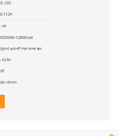
E, ISO
GC112A
 সেট
USD5000-12800/set
্ট্যান্ডার্ড এক্সপোর্ট শক্ত কাগজ বাক্স
-10 দিন
ি/টি
00 সেট/মাস