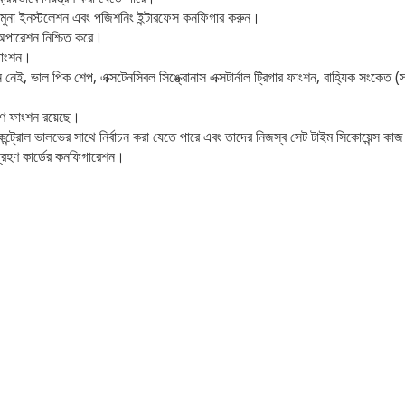
য় নমুনা ইনস্টলেশন এবং পজিশনিং ইন্টারফেস কনফিগার করুন।
্য অপারেশন নিশ্চিত করে।
 ফাংশন।
ভাল পিক শেপ, এক্সটেনসিবল সিঙ্ক্রোনাস এক্সটার্নাল ট্রিগার ফাংশন, বাহ্যিক সংকেত (স্বয়ং
করণ ফাংশন রয়েছে।
কন্ট্রোল ভালভের সাথে নির্বাচন করা যেতে পারে এবং তাদের নিজস্ব সেট টাইম সিকোয়েন্স কাজ
্রহণ কার্ডের কনফিগারেশন।
একটি বার্তা রেখে যান
আমরা শীঘ্রই আপনাকে আবার কল করব!