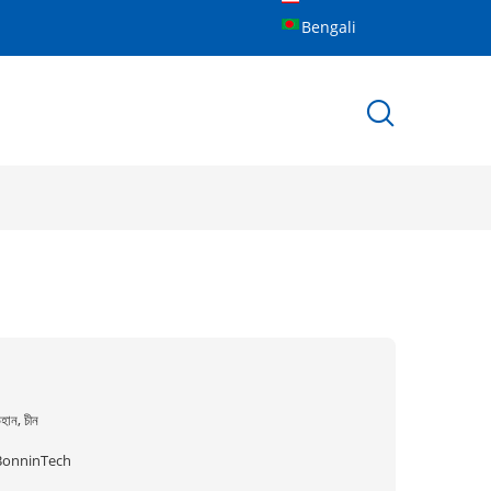
Bengali
হান, চীন
BonninTech