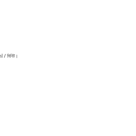
জমা দিন
l / মিনিট।