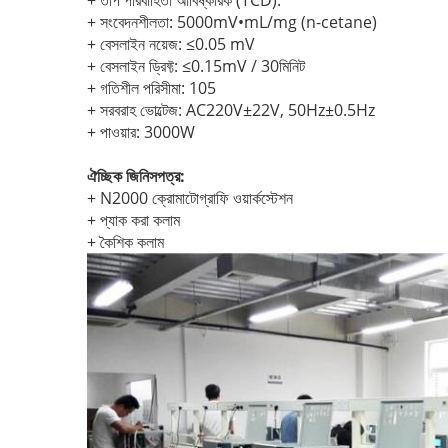
+ তাপ পরিবাহিতা আবিষ্কারক (TCD):
+ সংবেদনশীলতা: 5000mV•mL/mg (n-cetane)
+ বেসলাইন নয়েজ: ≤0.05 mV
+ বেসলাইন ড্রিফ্ট: ≤0.15mV / 30মিনিট
+ গতিশীল পরিসীমা: 105
+ সরবরাহ ভোল্টেজ: AC220V±22V, 50Hz±0.5Hz
+ পাওয়ার: 3000W
ঐচ্ছিক জিনিসপত্র:
+ N2000 ক্রোমাটোগ্রাফি ওয়ার্কস্টেশন
+ প্যাক করা কলাম
+ কৈশিক কলাম