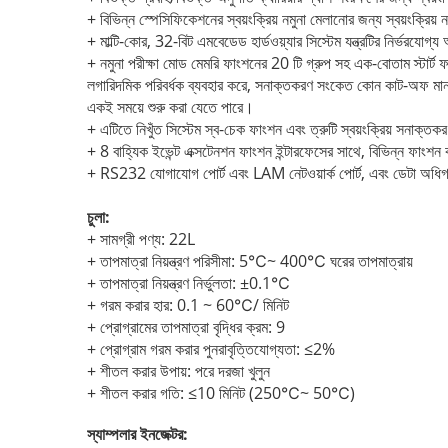
+ বিভিন্ন স্পেসিফিকেশনের স্বয়ংক্রিয় নমুনা মেলানোর জন্য স্বয়ংক্রি
+ মাল্টি-কোর, 32-বিট এমবেডেড হার্ডওয়্যার সিস্টেম যন্ত্রটির নির্ভরযোগ
+ নমুনা পরীক্ষা মোড মেমরি ফাংশনের 20 টি গ্রুপ সহ এক-বোতাম স্টার্ট
লগারিদমিক পরিবর্ধক ব্যবহার করে, সনাক্তকরণ সংকেত কোন কাট-অফ মান নেই, 
একই সময়ে শুরু করা যেতে পারে।
+ এটিতে নিখুঁত সিস্টেম স্ব-চেক ফাংশন এবং ত্রুটি স্বয়ংক্রিয় সনাক্ত
+ 8 বাহ্যিক ইভেন্ট এক্সটেনশন ফাংশন ইন্টারফেসের সাথে, বিভিন্ন ফাংশন 
+ RS232 যোগাযোগ পোর্ট এবং LAM নেটওয়ার্ক পোর্ট, এবং ডেটা অধিগ
চুলা:
+ সামগ্রী পণ্য: 22L
+ তাপমাত্রা নিয়ন্ত্রণ পরিসীমা: 5℃~ 400℃ ঘরের তাপমাত্রায়
+ তাপমাত্রা নিয়ন্ত্রণ নির্ভুলতা: ±0.1℃
+ গরম করার হার: 0.1 ~ 60℃/ মিনিট
+ প্রোগ্রামের তাপমাত্রা বৃদ্ধির ক্রম: 9
+ প্রোগ্রাম গরম করার পুনরাবৃত্তিযোগ্যতা: ≤2%
+ শীতল করার উপায়: পরে দরজা খুলুন
+ শীতল করার গতি: ≤10 মিনিট (250℃~ 50℃)
স্যাম্পলার ইনজেক্টর: