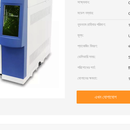
সাক্ষ্যদান:
C
মডেল নম্বার:
ন্যূনতম চাহিদার পরিমাণ:
1
মূল্য:
প্যাকেজিং বিবরণ:
স
ডেলিভারি সময়:
5
পরিশোধের শর্ত:
ট
যোগানের ক্ষমতা:
1
এখন যোগাযোগ