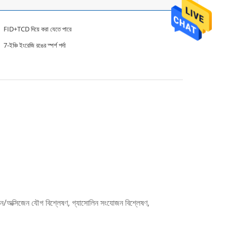
FID+TCD দিয়ে করা যেতে পারে
7-ইঞ্চি ইংরেজি রঙের স্পর্শ পর্দা
জেন/অক্সিজেন যৌগ বিশ্লেষণ, গ্যাসোলিন সংযোজন বিশ্লেষণ,