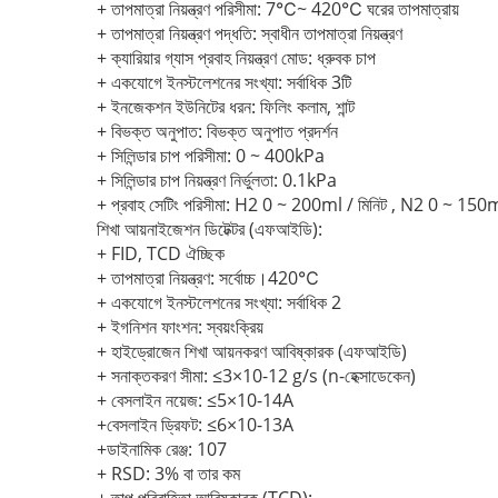
+ তাপমাত্রা নিয়ন্ত্রণ পরিসীমা: 7℃~ 420℃ ঘরের তাপমাত্রায়
+ তাপমাত্রা নিয়ন্ত্রণ পদ্ধতি: স্বাধীন তাপমাত্রা নিয়ন্ত্রণ
+ ক্যারিয়ার গ্যাস প্রবাহ নিয়ন্ত্রণ মোড: ধ্রুবক চাপ
+ একযোগে ইনস্টলেশনের সংখ্যা: সর্বাধিক 3টি
+ ইনজেকশন ইউনিটের ধরন: ফিলিং কলাম, শান্ট
+ বিভক্ত অনুপাত: বিভক্ত অনুপাত প্রদর্শন
+ সিলিন্ডার চাপ পরিসীমা: 0 ~ 400kPa
+ সিলিন্ডার চাপ নিয়ন্ত্রণ নির্ভুলতা: 0.1kPa
+ প্রবাহ সেটিং পরিসীমা: H2 0 ~ 200ml / মিনিট , N2 0 ~ 150m
শিখা আয়নাইজেশন ডিটেক্টর (এফআইডি):
+ FID, TCD ঐচ্ছিক
+ তাপমাত্রা নিয়ন্ত্রণ: সর্বোচ্চ।420℃
+ একযোগে ইনস্টলেশনের সংখ্যা: সর্বাধিক 2
+ ইগনিশন ফাংশন: স্বয়ংক্রিয়
+ হাইড্রোজেন শিখা আয়নকরণ আবিষ্কারক (এফআইডি)
+ সনাক্তকরণ সীমা: ≤3×10-12 g/s (n-হেক্সাডেকেন)
+ বেসলাইন নয়েজ: ≤5×10-14A
+বেসলাইন ড্রিফট: ≤6×10-13A
+ডাইনামিক রেঞ্জ: 107
+ RSD: 3% বা তার কম