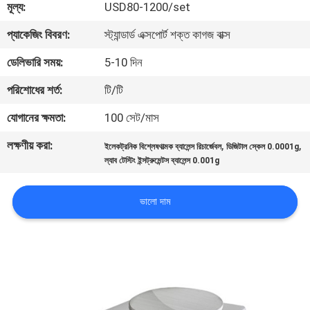
মূল্য:
USD80-1200/set
মান
প্যাকেজিং বিবরণ:
স্ট্যান্ডার্ড এক্সপোর্ট শক্ত কাগজ বাক্স
নিয়ন্ত্রণ
ডেলিভারি সময়:
5-10 দিন
পরিশোধের শর্ত:
টি/টি
যোগাযোগ
যোগানের ক্ষমতা:
100 সেট/মাস
করুন
লক্ষণীয় করা:
,
,
ইলেকট্রনিক বিশ্লেষণাত্মক ব্যালেন্স রিচার্জেবল
ডিজিটাল স্কেল 0.0001g
ল্যাব টেস্টিং ইন্সট্রুমেন্টস ব্যালেন্স 0.001g
উদ্ধৃতির
জন্য
ভালো দাম
আবেদন
সাইট
ম্যাপ