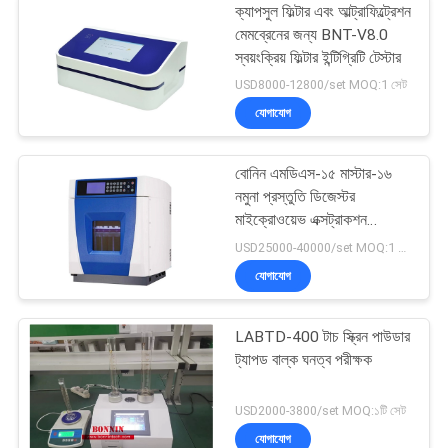
ক্যাপসুল ফিল্টার এবং আল্ট্রাফিল্ট্রেশন
মেমব্রেনের জন্য BNT-V8.0
স্বয়ংক্রিয় ফিল্টার ইন্টিগ্রিটি টেস্টার
USD8000-12800/set MOQ:1 সেট
যোগাযোগ
বোনিন এমডিএস-১৫ মাস্টার-১৬
নমুনা প্রস্তুতি ডিজেস্টর
মাইক্রোওয়েভ এক্সট্রাকশন
ডিজেস্টর সিস্টেম
USD25000-40000/set MOQ:1 সেট
যোগাযোগ
LABTD-400 টাচ স্ক্রিন পাউডার
ট্যাপড বাল্ক ঘনত্ব পরীক্ষক
USD2000-3800/set MOQ:১টি সেট
যোগাযোগ