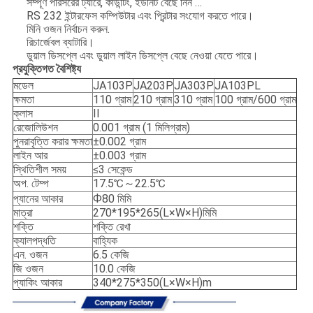
সম্পূর্ণ পরিসরের ট্যারে, কাউন্টিং, ইউনিট বেছে নিন …
RS 232 ইন্টারফেস কম্পিউটার এবং প্রিন্টার সংযোগ করতে পারে।
মিনি ওজন নির্বাচন করুন.
রিচার্জেবল ব্যাটারি।
ডুয়াল ডিসপ্লে এবং ডুয়াল লাইন ডিসপ্লে বেছে নেওয়া যেতে পারে।
প্রযুক্তিগত বৈশিষ্ট্য
মডেল
JA103P
JA203P
JA303P
JA103PL
ক্ষমতা
110 গ্রাম
210 গ্রাম
310 গ্রাম
100 গ্রাম/600 গ্রাম
ক্লাস
II
রেজোলিউশন
0.001 গ্রাম (1 মিলিগ্রাম)
পুনরাবৃত্তি করার ক্ষমতা
±0.002 গ্রাম
লাইন আর
±0.003 গ্রাম
স্থিতিশীল সময়
≤3 সেকেন্ড
অপ. টেম্প
17.5℃～22.5℃
প্যানের আকার
Ф80 মিমি
মাত্রা
270*195*265(L×W×H)মিমি
শক্তি
শক্তি রেখা
ক্যালপদ্ধতি
বাহ্যিক
এন. ওজন
6.5 কেজি
জি ওজন
10.0 কেজি
প্যাকিং আকার
340*275*350(L×W×H)m