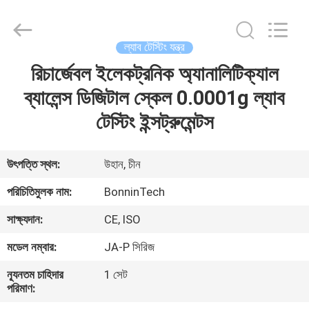
কেজেলডাহল
যন্ত্রপাতি
supplier.
Copyright
©
ল্যাব টেস্টিং যন্ত্র
2022
-
2025
রিচার্জেবল ইলেকট্রনিক অ্যানালিটিক্যাল
বাড়ি
Wuhan
Bonnin
Technology
ব্যালেন্স ডিজিটাল স্কেল 0.0001g ল্যাব
Ltd..
All
পণ্য
টেস্টিং ইন্সট্রুমেন্টস
Rights
Reserved.
Developed
by
ECER
ভিডিও
উৎপত্তি স্থল:
উহান, চীন
পরিচিতিমুলক নাম:
BonninTech
আমাদের
সাক্ষ্যদান:
CE, ISO
সম্পর্কে
মডেল নম্বার:
JA-P সিরিজ
কারখানা
ন্যূনতম চাহিদার
1 সেট
পরিমাণ:
ভ্রমণ