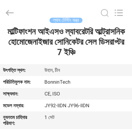
Technology
Ltd..
All
Rights
Reserved.
ল্যাব টেস্টিং যন্ত্র
Developed
by
মাল্টিফাংশন আইএসও ল্যাবরেটরি আল্ট্রাসনিক
বাড়ি
ECER
হোমোজেনাইজার সোনিকেটর সেল ডিসরাপ্টর
পণ্য
7 ইঞ্চি
ভিডিও
উৎপত্তি স্থল:
উহান, চীন
পরিচিতিমুলক নাম:
BonninTech
আমাদের
সাক্ষ্যদান:
CE, ISO
সম্পর্কে
মডেল নম্বার:
JY92-IIDN JY96-IIDN
কারখানা
ন্যূনতম চাহিদার
1 সেট
পরিমাণ:
ভ্রমণ