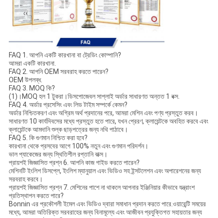
FAQ 1. আপনি একটি কারখানা বা ট্রেডিং কোম্পানি?
আমরা একটি কারখানা.
FAQ 2. আপনি OEM সরবরাহ করতে পারেন?
OEM উপলব্ধ.
FAQ 3. MOQ কি?
(1)।MOQ হল 1 টুকরা।ডিসপোজেবল সাপ্লাই অর্ডার সাধারণত অন্তত 1 বক্স.
FAQ 4. অর্ডার প্রসেসিং এবং লিড টাইম সম্পর্কে কেমন?
অর্ডার নিশ্চিতকরণ এবং অগ্রিম অর্থ প্রদানের পরে, আমরা মেশিন এবং পণ্য প্রস্তুত করব।
সাধারণত 10 কার্যদিবসের মধ্যে প্রস্তুত হতে পারে, যখন প্রেরণ, ক্লায়েন্টকে অবহিত করবে এবং
ক্লায়েন্টকে আমদানি শুল্ক ছাড়পত্রের জন্য নথি পাঠাবে।
FAQ 5. কি গুণমান নিশ্চিত করা হবে?
কারখানা থেকে প্রসবের আগে 100% নতুন এবং গুণমান পরিদর্শন।
ভাল প্যাকেজের জন্য স্থিতিশীল রপ্তানি বাক্স।
প্রায়শই জিজ্ঞাসিত প্রশ্ন 6. আপনি কাজ গাইড করতে পারেন?
মেশিনটি ইংলিশ ডিসপ্লে, ইংলিশ ম্যানুয়াল এবং ভিডিও সহ ইন্সটলেশন এবং অপারেশনের জন্য
সরবরাহ করবে।
প্রায়শই জিজ্ঞাসিত প্রশ্ন 7. মেশিনের পাশে না থাকলে আপনার ইঞ্জিনিয়ার কীভাবে যন্ত্রাংশ
প্রতিস্থাপন করতে পারে?
Bonnin এর প্রকৌশলী ইমেল এবং ভিডিও দ্বারা সমাধান প্রদান করতে পারে.ওয়ারেন্টি সময়ের
মধ্যে, আমরা অতিরিক্ত সরবরাহের জন্য বিনামূল্যে এবং আজীবন প্রযুক্তিগত সহায়তার জন্য