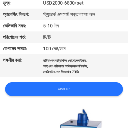
মূল্য:
USD2000-6800/set
মান
প্যাকেজিং বিবরণ:
স্ট্যান্ডার্ড এক্সপোর্ট শক্ত কাগজ বাক্স
নিয়ন্ত্রণ
ডেলিভারি সময়:
5-10 দিন
পরিশোধের শর্ত:
টি/টি
যোগাযোগ
যোগানের ক্ষমতা:
100 সেট/মাস
করুন
লক্ষণীয় করা:
,
মাল্টিফাংশন আল্ট্রাসনিক হোমোজেনাইজার
,
আইএসও পরীক্ষাগার অতিস্বনক সনিকেটর
উদ্ধৃতির
সোনিকেটর সেল ডিসরাপ্টর 7 ইঞ্চি
জন্য
ভালো দাম
আবেদন
সাইট
ম্যাপ