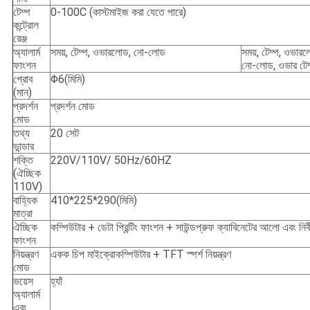
টেম্প
0-100C (কাস্টমাইজ করা যেতে পারে)
কন্ট্রোল
রেঞ্জ
অ্যালার্ম
সময়, টেম্প, ওভারলোড, নো-লোড
সময়, টেম্প, ওভার
ফাংশন
নো-লোড, ওভার টেম
প্রোব
Φ6(মিমি)
(মান)
প্রদর্শন
প্রদর্শন মোড
মোড
তথ্য
20 সেট
ভান্ডার
শক্তি
220V/110V/ 50Hz/60HZ
(ঐচ্ছিক
110V)
বাহ্যিক
410*225*290(মিমি)
মাত্রা
ঐচ্ছিক
কম্পিউটার + ডেটা প্রিন্টিং ফাংশন + সাউন্ডপ্রুফ ক্যাবিনেটের আলো এবং নির্
ফাংশন
নিয়ন্ত্রণ
একক চিপ মাইক্রোকম্পিউটার + TFT স্পর্শ নিয়ন্ত্রণ
মোড
ভয়েস
হ্যাঁ
অ্যালার্ম
এবং