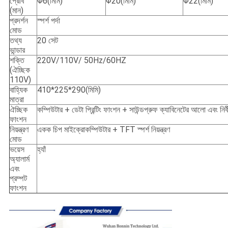
প্রোব
Φ6(মিমি)
Φ20(মিমি)
Φ22(মিমি)
(মান)
প্রদর্শন
স্পর্শ পর্দা
মোড
তথ্য
20 সেট
ভান্ডার
শক্তি
220V/110V/ 50Hz/60HZ
(ঐচ্ছিক
110V)
বাহ্যিক
410*225*290(মিমি)
মাত্রা
ঐচ্ছিক
কম্পিউটার + ডেটা প্রিন্টিং ফাংশন + সাউন্ডপ্রুফ ক্যাবিনেটের আলো এবং নির্
ফাংশন
নিয়ন্ত্রণ
একক চিপ মাইক্রোকম্পিউটার + TFT স্পর্শ নিয়ন্ত্রণ
মোড
ভয়েস
হ্যাঁ
অ্যালার্ম
এবং
প্রম্পট
ফাংশন