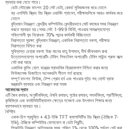
ব্যবহার করা যেতে পারে।
ডেটা স্টোরেজ ফাংশন: 20 সেট ডেটা, রেকর্ড সুবিধাজনক করে তোলে
বড় এলসিডি স্ক্রিন: টাচ স্ক্রিন ওয়ার্কিং প্যানেল, পরীক্ষাগুলিকে আরও কার্যকর করে
তোলে
বুদ্ধিমান নিয়ন্ত্রণ: কেন্দ্রীয় কম্পিউটার কেন্দ্রীয়ভাবে মোট কাজের সময় নিয়ন্ত্রণ
করতে ব্যবহৃত হয়।সময় সেট: 1-99.9 মিনিট, পাওয়ার সামঞ্জস্যযোগ্য
শক্তিশালী শব্দ নিরোধক: 70% শব্দের কার্যকরী বিচ্ছিন্নতা
নিরাপত্তা সুরক্ষা: বুদ্ধিমান নিয়ন্ত্রণ, একাধিক নিরাপত্তা নকশা, পরীক্ষার
নিরাপত্তা নিশ্চিত করা
সুবিন্যস্ত চেহারা নকশা: উচ্চ মানের ধাতু উপাদান, দীর্ঘ জীবনকাল রাখা.
উত্তোলনযোগ্য অপারেটিং টেবিল: লিফটেবল অপারেটিং টেবিল সাউন্ড প্রুফ বক্সে
সেট করা আছে
একাধিক কুলিং হোল: যন্ত্রের স্বাভাবিক ক্রিয়াকলাপ নিশ্চিত করার জন্য
ফিউজলেজ ডিজাইনে অনেকগুলি শীতল গর্ত রয়েছে
সম্পূর্ণ ফাংশন: ফিউজ, টেম্প প্রোব হর্ন এবং পাওয়ার সুইচ সহ হোস্ট ব্যাক
যন্ত্রগুলি ব্যবহার এবং নিয়ন্ত্রণ করা সহজ
আবেদনের স্থান
এটি জৈব রসায়ন, অণুজীববিদ্যা, ঔষধি রসায়ন, পৃষ্ঠের রসায়ন, পদার্থবিদ্যা, প্রাণীবিদ্যা,
কৃষিবিদ্যা এবং ফার্মাসিউটিক্যালস ক্ষেত্রে গবেষণা এবং উৎপাদন শিক্ষার জন্য
ব্যাপকভাবে ব্যবহৃত হয়।
বৈশিষ্ট্য
একক-চিপ প্রযুক্তি + 4.3-ইঞ্চি TFT ক্যাপাসিটিভ টাচ স্ক্রিন (ঐচ্ছিক 7-
ইঞ্চি), ঐচ্ছিক কম্পিউটার যোগাযোগ বা ডেটা প্রিন্টিং;
পিআইডি নিয়ন্ত্রণ, অতিস্বনক সময়, শক্তি 1% থেকে 100% পর্যন্ত সেট করা