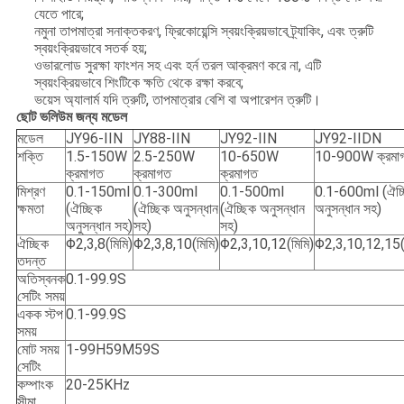
যেতে পারে;
নমুনা তাপমাত্রা সনাক্তকরণ, ফ্রিকোয়েন্সি স্বয়ংক্রিয়ভাবে ট্র্যাকিং, এবং ত্রুটি
স্বয়ংক্রিয়ভাবে সতর্ক হয়;
ওভারলোড সুরক্ষা ফাংশন সহ এবং হর্ন তরল আক্রমণ করে না, এটি
স্বয়ংক্রিয়ভাবে শিংটিকে ক্ষতি থেকে রক্ষা করবে;
ভয়েস অ্যালার্ম যদি ত্রুটি, তাপমাত্রার বেশি বা অপারেশন ত্রুটি।
ছোট ভলিউম জন্য মডেল
মডেল
JY96-IIN
JY88-IIN
JY92-IIN
JY92-IIDN
শক্তি
1.5-150W
2.5-250W
10-650W
10-900W ক্রমা
ক্রমাগত
ক্রমাগত
ক্রমাগত
মিশ্রণ
0.1-150ml
0.1-300ml
0.1-500ml
0.1-600ml (ঐচ্
ক্ষমতা
(ঐচ্ছিক
(ঐচ্ছিক অনুসন্ধান
(ঐচ্ছিক অনুসন্ধান
অনুসন্ধান সহ)
অনুসন্ধান সহ)
সহ)
সহ)
ঐচ্ছিক
Φ2,3,8(মিমি)
Φ2,3,8,10(মিমি)
Φ2,3,10,12(মিমি)
Φ2,3,10,12,15(ম
তদন্ত
অতিস্বনক
0.1-99.9S
সেটিং সময়
একক স্টপ
0.1-99.9S
সময়
মোট সময়
1-99H59M59S
সেটিং
কম্পাংক
20-25KHz
সীমা