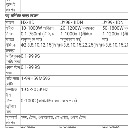
প্রম্পট
ফাংশন
বড় ভলিউম জন্য মডেল
মডেল
HX-IID
JY98-IIIDN
JY99-IIDN
শক্তি
10-1000W অবিরাম
20-1200W ক্রমাগত
50-1800W ক্র
মিশ্রণ
0.1-750ml (ঐচ্ছিক
1-1000ml (ঐচ্ছিক
1-1200ml (ঐচ্ছ
ক্ষমতা
অনুসন্ধান সহ)
অনুসন্ধান সহ)
সহ)
ঐচ্ছিক
Φ2,3,8,10,12,15(মিমি)
Φ3,6,10,15,22,25(মিমি)
Φ3,6,10,15,20
তদন্ত
অতিস্বনক
0.1-99.9S
সেটিং সময়
একক স্টপ
0.1-99.9S
সময়
মোট সময়
1-99H59M59S
সেটিং
কম্পাংক
19.5-20.5KHz
সীমা
টেম্প
0-100C (কাস্টমাইজ করা যেতে পারে)
কন্ট্রোল
রেঞ্জ
অ্যালার্ম
সময়, টেম্প, ওভারলোড, নো-লোড, ওভার টেম্প
ফাংশন