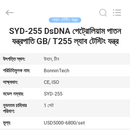
বিশ্লেষক
সরবরাহকারী.
Copyright
©
2022
ল্যাব টেস্টিং যন্ত্র
-
2025
Wuhan
SYD-255 DsDNA পেট্রোলিয়াম পাতন
বাড়ি
Bonnin
Technology
Ltd..
যন্ত্রপাতি GB/ T255 ল্যাব টেস্টিং যন্ত্র
All
Rights
পণ্য
Reserved.
Developed
by
উৎপত্তি স্থল:
উহান, চীন
ECER
ভিডিও
পরিচিতিমুলক নাম:
BonninTech
সাক্ষ্যদান:
CE, ISO
আমাদের
মডেল নম্বার:
SYD-255
সম্পর্কে
ন্যূনতম চাহিদার
1 সেট
পরিমাণ:
কারখানা
মূল্য:
USD5000-6800/set
ভ্রমণ