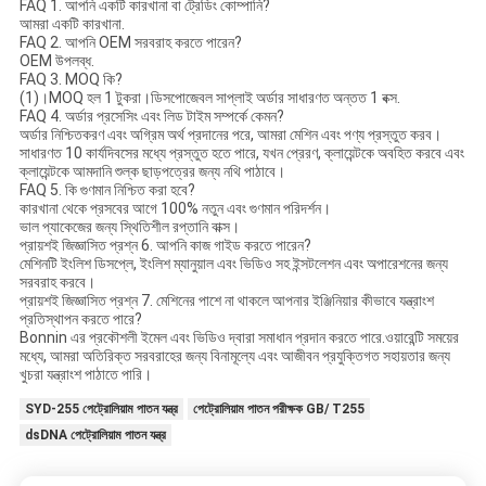
FAQ 1. আপনি একটি কারখানা বা ট্রেডিং কোম্পানি?
আমরা একটি কারখানা.
FAQ 2. আপনি OEM সরবরাহ করতে পারেন?
OEM উপলব্ধ.
FAQ 3. MOQ কি?
(1)।MOQ হল 1 টুকরা।ডিসপোজেবল সাপ্লাই অর্ডার সাধারণত অন্তত 1 বক্স.
FAQ 4. অর্ডার প্রসেসিং এবং লিড টাইম সম্পর্কে কেমন?
অর্ডার নিশ্চিতকরণ এবং অগ্রিম অর্থ প্রদানের পরে, আমরা মেশিন এবং পণ্য প্রস্তুত করব।
সাধারণত 10 কার্যদিবসের মধ্যে প্রস্তুত হতে পারে, যখন প্রেরণ, ক্লায়েন্টকে অবহিত করবে এবং
ক্লায়েন্টকে আমদানি শুল্ক ছাড়পত্রের জন্য নথি পাঠাবে।
FAQ 5. কি গুণমান নিশ্চিত করা হবে?
কারখানা থেকে প্রসবের আগে 100% নতুন এবং গুণমান পরিদর্শন।
ভাল প্যাকেজের জন্য স্থিতিশীল রপ্তানি বাক্স।
প্রায়শই জিজ্ঞাসিত প্রশ্ন 6. আপনি কাজ গাইড করতে পারেন?
মেশিনটি ইংলিশ ডিসপ্লে, ইংলিশ ম্যানুয়াল এবং ভিডিও সহ ইন্সটলেশন এবং অপারেশনের জন্য
সরবরাহ করবে।
প্রায়শই জিজ্ঞাসিত প্রশ্ন 7. মেশিনের পাশে না থাকলে আপনার ইঞ্জিনিয়ার কীভাবে যন্ত্রাংশ
প্রতিস্থাপন করতে পারে?
Bonnin এর প্রকৌশলী ইমেল এবং ভিডিও দ্বারা সমাধান প্রদান করতে পারে.ওয়ারেন্টি সময়ের
মধ্যে, আমরা অতিরিক্ত সরবরাহের জন্য বিনামূল্যে এবং আজীবন প্রযুক্তিগত সহায়তার জন্য
খুচরা যন্ত্রাংশ পাঠাতে পারি।
SYD-255 পেট্রোলিয়াম পাতন যন্ত্র
পেট্রোলিয়াম পাতন পরীক্ষক GB/ T255
dsDNA পেট্রোলিয়াম পাতন যন্ত্র