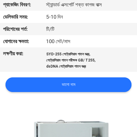
প্যাকেজিং বিবরণ:
স্ট্যান্ডার্ড এক্সপোর্ট শক্ত কাগজ বাক্স
মান
ডেলিভারি সময়:
5-10 দিন
নিয়ন্ত্রণ
পরিশোধের শর্ত:
টি/টি
যোগানের ক্ষমতা:
100 সেট/মাস
যোগাযোগ
লক্ষণীয় করা:
,
SYD-255 পেট্রোলিয়াম পাতন যন্ত্র
করুন
,
পেট্রোলিয়াম পাতন পরীক্ষক GB/ T255
dsDNA পেট্রোলিয়াম পাতন যন্ত্র
উদ্ধৃতির
ভালো দাম
জন্য
আবেদন
সাইট
ম্যাপ