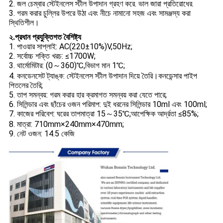
2. জল চেম্বার স্টেইনলেস স্টীল উপাদান গ্রহণ করে. ভাল জারা প্রতিরোধের.
3. গরম করার চুল্লির উপরে উঠা এবং নীচে নামানো সহজ এবং সামঞ্জস্য করা
স্থিতিশীল।
২.প্রধান প্রযুক্তিগত বৈশিষ্ট্য
1. পাওয়ার সাপ্লাই: AC(220±10%)V,50Hz;
2. সর্বোচ্চ শক্তি খরচ: ≤1700W;
3. থার্মোমিটার: (0～360)℃,বিভাগ মান 1℃;
4. কনডেনসেট ট্যাঙ্ক: স্টেইনলেস স্টীল উপাদান দিয়ে তৈরি।কনডেন্সার পাইপ
পিতলের তৈরি;
5. তাপ সমন্বয়: গরম করার হার ক্রমাগত সমন্বয় করা যেতে পারে;
6. সিলিন্ডার এবং ছাঁচের ওজন পরিমাপ: দুই ধরনের সিলিন্ডার 10ml এবং 100ml;
7. কাজের পরিবেশ: ঘরের তাপমাত্রা 15～35℃;আপেক্ষিক আর্দ্রতা ≤85%;
8. মাত্রা: 710mm×240mm×470mm;
9. নেট ওজন: 14.5 কেজি