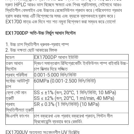
দ্রুত HPLC আরও ভাল বিচ্ছেদ ক্ষমতা এবং শিখর প্রতিসাম্য, সেইসাথে আরও
স্থিতিশীল বেসলাইন এবং উচ্চতর রেজোলিউশন প্রদান করে।পরিবেশগত প্রভাব
হ্রাস করার সময় এটি বিশ্লেষণের সময় এবং ব্যয়কে ব্যাপকভাবে হ্রাস করে।
EX1700 মাত্র এক দিনে শত শত নমুনা বিশ্লেষণ করা সম্ভব করে তোলে!
EX1700DP অতি-উচ্চ নির্ভুল আধান সিস্টেম
1. উচ্চ চাপ স্থিতিশীল ধ্রুবক-প্রবাহ পাম্প
2. উচ্চ দক্ষতা ছোট আকারের মিশুক
মডেল
EX1700DP আধান ইউনিট
তরল আধান
দ্বিগুণ সমান্তরাল রিসিপ্রোকেটিং ইনফিউশন পাম্প বাইনারি উচ্চ-
সিস্টেম
চাপ মিক্সার দিয়ে সজ্জিত
প্রবাহ পরিসীমা
0.001-5.000 মিলি/মিনিট
সর্বোচ্চ আউটপুট
60MPa (0.001-2.500 মিলি/মিনিট)
চাপ
ফ্লো সেট মান
SS ≤ ±1% (জল, 20°C, 1 মিলি/মিনিট, 10 MPa)
ত্রুটি
SS ≤ ±2% (জল, 20°C, 1 ml/min, 40 MPa)
প্রবাহ
SR ≤ 0.3% (1 মিলি/মিনিট) (10 MPa)
স্থিতিশীলতা ত্রুটি
জিএলপি ফাংশন
চাপ বক্ররেখা এবং প্রবাহ বক্ররেখা প্রদান, পিস্টন সীল
ফ্রিকোয়েন্সি ব্যবহার করে রেকর্ডিং
EX1700UV অত্যন্ত সংবেদনশীল UV ডিটেক্টর