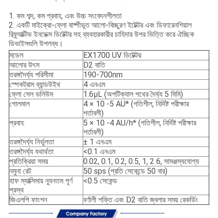
1. কম শব্দ, কম প্রবাহ, এবং উচ্চ সংবেদনশীলতা
2. একটি মাইক্রো-ফ্লো বাষ্পীভূত আলো-বিচ্ছুরণ ইটেক্টর এবং ডিফারেনশিয়াল
রিফ্র্যাক্টিভ ইনডেক্স ডিটেক্টর সহ ব্যবহারকারীর চাহিদার উপর ভিত্তি করে ঐচ্ছিক
ডিভাইসগুলি উপলব্ধ।
মডেল
EX1700 UV ডিটেক্টর
আলোর উৎস
D2 বাতি
তরঙ্গদৈর্ঘ্য পরিসীমা
190-700nm
স্পেকট্রাম ব্যান্ডউইথ
4 এনএম
ফ্লো সেল ভলিউম
1.6μL (অপটিক্যাল পথের দৈর্ঘ্য 5 মিমি)
গোলমাল
4 × 10 -5 AU* (গতিশীল, নির্দিষ্ট পরীক্ষার
শর্তাবলী)
প্রবাহ
5 × 10 -4 AU/h* (গতিশীল, নির্দিষ্ট পরীক্ষার
শর্তাবলী)
তরঙ্গদৈর্ঘ্য নির্ভুলতা
± 1 এনএম
তরঙ্গদৈর্ঘ্য যথার্থতা
<0.1 এনএম
প্রতিক্রিয়া সময়
0.02, 0.1, 0.2, 0.5, 1, 2 6, সামঞ্জস্যযোগ্য
নমুনা রেট
50 sps (প্রতি সেকেন্ডে 50 বার)
হাফ ম্যাক্সিমায় ন্যূনতম পূর্ণ
<0.5 সেকেন্ড
প্রস্থ
জিএলপি ফাংশন
বর্ণালী শক্তি এবং D2 বাতি জ্বলার সময় রেকর্ডিং