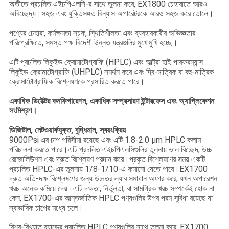
অতীতে প্রচলিত এইচপিএলসি-র সাথে তুলনা করে, EX1800 চেহারাতে আরও
অবিচ্ছেদ্য।সহজ এবং যুক্তিসঙ্গত বিন্যাস অপারেটরকে আরও সহজ করে তোলে।
পণ্যের চেহারা, কর্মক্ষমতা সূচক, স্থিতিশীলতা এবং ব্যবহারকারীর অভিজ্ঞতার
পরিপ্রেক্ষিতে, সমস্ত পক্ষ বিদেশী উন্নত যন্ত্রগুলির মুখোমুখি হচ্ছে।
এটি প্রচলিত লিকুইড ক্রোমাটোগ্রাফি (HPLC) এবং আল্ট্রা হাই পারফরম্যান্স
লিকুইড ক্রোমাটোগ্রাফি (UHPLC) সমর্থন করে এবং দ্বি-মাত্রিক বা বহু-মাত্রিক
ক্রোমাটোগ্রাফিক বিশ্লেষণকে প্রসারিত করতে পারে।
একাধিক ডিটেক্টর কনফিগারেশন, একাধিক সম্প্রসারণ ইন্টারফেস এবং অ্যাপ্লিকেশন
সংমিশ্রণ।
ডিজিটাল, নেটওয়ার্কযুক্ত, বুদ্ধিমান, স্বয়ংক্রিয়
9000Psi এর চাপ পরিসীমা রয়েছে এবং এটি 1.8-2.0 μm HPLC কলাম
পরিচালনা করতে পারে।এটি প্রচলিত এইচপিএলসিগুলির তুলনায় ভাল বিচ্ছেদ, উচ্চ
রেজোলিউশন এবং দ্রুত বিশ্লেষণ প্রদান করে।প্রকৃত বিশ্লেষণের সময় একটি
প্রচলিত HPLC-এর তুলনায় 1/8-1/10-এ কমানো যেতে পারে।EX1700
দ্রুত অতি-দক্ষ বিশ্লেষণের জন্য উচ্চতর ল্যাব সমাধান অফার করে, যখন অপারেশন
খরচ অনেক কমিয়ে দেয়।এটি দক্ষতা, নির্ভুলতা, বা সামগ্রিক খরচ সম্পর্কেই হোক না
কেন, EX1700-এর আন্তর্জাতিক HPLC পণ্যগুলির উপর পরম সুবিধা রয়েছে যা
স্বাভাবিক চাপের মধ্যে চলে।
বিশ্ব-বিখ্যাত ব্র্যান্ডের প্রচলিত HPLC পণ্যগুলির সাথে তুলনা করে, EX1700