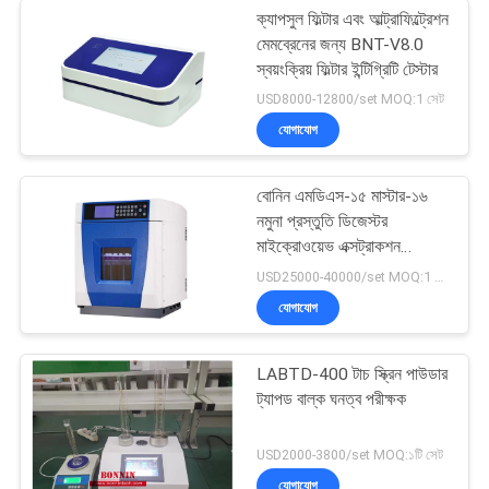
ক্যাপসুল ফিল্টার এবং আল্ট্রাফিল্ট্রেশন
মেমব্রেনের জন্য BNT-V8.0
স্বয়ংক্রিয় ফিল্টার ইন্টিগ্রিটি টেস্টার
USD8000-12800/set MOQ:1 সেট
যোগাযোগ
বোনিন এমডিএস-১৫ মাস্টার-১৬
নমুনা প্রস্তুতি ডিজেস্টর
মাইক্রোওয়েভ এক্সট্রাকশন
ডিজেস্টর সিস্টেম
USD25000-40000/set MOQ:1 সেট
যোগাযোগ
LABTD-400 টাচ স্ক্রিন পাউডার
ট্যাপড বাল্ক ঘনত্ব পরীক্ষক
USD2000-3800/set MOQ:১টি সেট
যোগাযোগ