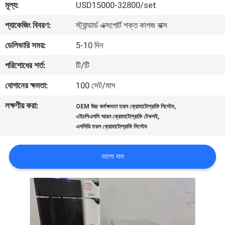
মূল্য:
USD15000-32800/set
মান
প্যাকেজিং বিবরণ:
স্ট্যান্ডার্ড এক্সপোর্ট শক্ত কাগজ বাক্স
নিয়ন্ত্রণ
ডেলিভারি সময়:
5-10 দিন
পরিশোধের শর্ত:
টি/টি
যোগাযোগ
যোগানের ক্ষমতা:
100 সেট/মাস
করুন
লক্ষণীয় করা:
,
OEM উচ্চ কর্মক্ষমতা তরল ক্রোমাটোগ্রাফি সিস্টেম
,
এইচপিএলসি আয়ন ক্রোমাটোগ্রাফি টেকসই
উদ্ধৃতির
এলসিডি তরল ক্রোমাটোগ্রাফি সিস্টেম
জন্য
ভালো দাম
আবেদন
সাইট
ম্যাপ