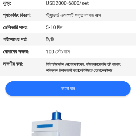
মূল্য:
USD2000-6800/set
মান
প্যাকেজিং বিবরণ:
স্ট্যান্ডার্ড এক্সপোর্ট শক্ত কাগজ বাক্স
নিয়ন্ত্রণ
ডেলিভারি সময়:
5-10 দিন
পরিশোধের শর্ত:
টি/টি
যোগাযোগ
যোগানের ক্ষমতা:
100 সেট/মাস
করুন
লক্ষণীয় করা:
,
,
মিনি আল্ট্রাসনিক হোমোজেনাইজার
মাইক্রোবায়োলজি মাল্টি পারপাস
অতিস্বনক বিভাজনকারী বায়োকেমিস্ট্রিতে হোমোজেনাইজার
উদ্ধৃতির
জন্য
ভালো দাম
আবেদন
সাইট
ম্যাপ