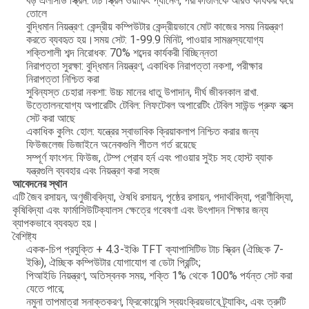
বড় এলসিডি স্ক্রিন: টাচ স্ক্রিন ওয়ার্কিং প্যানেল, পরীক্ষাগুলিকে আরও কার্যকর করে
তোলে
বুদ্ধিমান নিয়ন্ত্রণ: কেন্দ্রীয় কম্পিউটার কেন্দ্রীয়ভাবে মোট কাজের সময় নিয়ন্ত্রণ
করতে ব্যবহৃত হয়।সময় সেট: 1-99.9 মিনিট, পাওয়ার সামঞ্জস্যযোগ্য
শক্তিশালী শব্দ নিরোধক: 70% শব্দের কার্যকরী বিচ্ছিন্নতা
নিরাপত্তা সুরক্ষা: বুদ্ধিমান নিয়ন্ত্রণ, একাধিক নিরাপত্তা নকশা, পরীক্ষার
নিরাপত্তা নিশ্চিত করা
সুবিন্যস্ত চেহারা নকশা: উচ্চ মানের ধাতু উপাদান, দীর্ঘ জীবনকাল রাখা.
উত্তোলনযোগ্য অপারেটিং টেবিল: লিফটেবল অপারেটিং টেবিল সাউন্ড প্রুফ বক্সে
সেট করা আছে
একাধিক কুলিং হোল: যন্ত্রের স্বাভাবিক ক্রিয়াকলাপ নিশ্চিত করার জন্য
ফিউজলেজ ডিজাইনে অনেকগুলি শীতল গর্ত রয়েছে
সম্পূর্ণ ফাংশন: ফিউজ, টেম্প প্রোব হর্ন এবং পাওয়ার সুইচ সহ হোস্ট ব্যাক
যন্ত্রগুলি ব্যবহার এবং নিয়ন্ত্রণ করা সহজ
আবেদনের স্থান
এটি জৈব রসায়ন, অণুজীববিদ্যা, ঔষধি রসায়ন, পৃষ্ঠের রসায়ন, পদার্থবিদ্যা, প্রাণীবিদ্যা,
কৃষিবিদ্যা এবং ফার্মাসিউটিক্যালস ক্ষেত্রে গবেষণা এবং উৎপাদন শিক্ষার জন্য
ব্যাপকভাবে ব্যবহৃত হয়।
বৈশিষ্ট্য
একক-চিপ প্রযুক্তি + 4.3-ইঞ্চি TFT ক্যাপাসিটিভ টাচ স্ক্রিন (ঐচ্ছিক 7-
ইঞ্চি), ঐচ্ছিক কম্পিউটার যোগাযোগ বা ডেটা প্রিন্টিং;
পিআইডি নিয়ন্ত্রণ, অতিস্বনক সময়, শক্তি 1% থেকে 100% পর্যন্ত সেট করা
যেতে পারে;
নমুনা তাপমাত্রা সনাক্তকরণ, ফ্রিকোয়েন্সি স্বয়ংক্রিয়ভাবে ট্র্যাকিং, এবং ত্রুটি