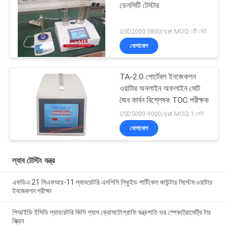
ডেনসিটি টেস্টার
USD2000-3800/set MOQ:১টি সেট
যোগাযোগ
TA-2.0 পোর্টেবল ইনজেকশন
ওয়াটার অনলাইন অফলাইন মোট
জৈব কার্বন বিশ্লেষক TOC পরীক্ষক
USD5000-9000/set MOQ:1 সেট
যোগাযোগ
ল্যাব টেস্টিং যন্ত্র
এফডিএ 21 সিএফআর-11 ল্যাবরেটরি এলপিসি লিকুইড পার্টিকেল কাউন্টার সিস্টেম ওয়াটার
ইনজেকশন পরীক্ষা
পিআইডি ইসিডি ল্যাবরেটরি জিসি গ্যাস ক্রোমাটোগ্রাফি যন্ত্রপাতি ভর স্পেকট্রোমেট্রি টাচ
স্ক্রিন