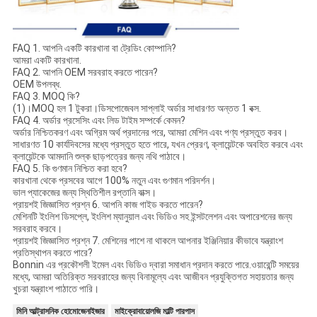
FAQ 1. আপনি একটি কারখানা বা ট্রেডিং কোম্পানি?
আমরা একটি কারখানা.
FAQ 2. আপনি OEM সরবরাহ করতে পারেন?
OEM উপলব্ধ.
FAQ 3. MOQ কি?
(1)।MOQ হল 1 টুকরা।ডিসপোজেবল সাপ্লাই অর্ডার সাধারণত অন্তত 1 বক্স.
FAQ 4. অর্ডার প্রসেসিং এবং লিড টাইম সম্পর্কে কেমন?
অর্ডার নিশ্চিতকরণ এবং অগ্রিম অর্থ প্রদানের পরে, আমরা মেশিন এবং পণ্য প্রস্তুত করব।
সাধারণত 10 কার্যদিবসের মধ্যে প্রস্তুত হতে পারে, যখন প্রেরণ, ক্লায়েন্টকে অবহিত করবে এবং
ক্লায়েন্টকে আমদানি শুল্ক ছাড়পত্রের জন্য নথি পাঠাবে।
FAQ 5. কি গুণমান নিশ্চিত করা হবে?
কারখানা থেকে প্রসবের আগে 100% নতুন এবং গুণমান পরিদর্শন।
ভাল প্যাকেজের জন্য স্থিতিশীল রপ্তানি বাক্স।
প্রায়শই জিজ্ঞাসিত প্রশ্ন 6. আপনি কাজ গাইড করতে পারেন?
মেশিনটি ইংলিশ ডিসপ্লে, ইংলিশ ম্যানুয়াল এবং ভিডিও সহ ইন্সটলেশন এবং অপারেশনের জন্য
সরবরাহ করবে।
প্রায়শই জিজ্ঞাসিত প্রশ্ন 7. মেশিনের পাশে না থাকলে আপনার ইঞ্জিনিয়ার কীভাবে যন্ত্রাংশ
প্রতিস্থাপন করতে পারে?
Bonnin এর প্রকৌশলী ইমেল এবং ভিডিও দ্বারা সমাধান প্রদান করতে পারে.ওয়ারেন্টি সময়ের
মধ্যে, আমরা অতিরিক্ত সরবরাহের জন্য বিনামূল্যে এবং আজীবন প্রযুক্তিগত সহায়তার জন্য
খুচরা যন্ত্রাংশ পাঠাতে পারি।
মিনি আল্ট্রাসনিক হোমোজেনাইজার
মাইক্রোবায়োলজি মাল্টি পারপাস