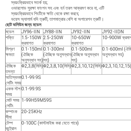
স্বয়ংক্রিয়ভাবে সতর্ক হয়;
ওভারলোড সুরক্ষা ফাংশন সহ এবং হর্ন তরল আক্রমণ করে না, এটি
স্বয়ংক্রিয়ভাবে শিংটিকে ক্ষতি থেকে রক্ষা করবে;
ভয়েস অ্যালার্ম যদি ত্রুটি, তাপমাত্রার বেশি বা অপারেশন ত্রুটি।
ছোট ভলিউম জন্য মডেল
মডেল
JY96-IIN
JY88-IIN
JY92-IIN
JY92-IIDN
শক্তি
1.5-150W
2.5-250W
10-650W
10-900W ক্রমা
ক্রমাগত
ক্রমাগত
ক্রমাগত
মিশ্রণ
0.1-150ml
0.1-300ml
0.1-500ml
0.1-600ml (ঐচ্
ক্ষমতা
(ঐচ্ছিক
(ঐচ্ছিক অনুসন্ধান
(ঐচ্ছিক অনুসন্ধান
অনুসন্ধান সহ)
অনুসন্ধান সহ)
সহ)
সহ)
ঐচ্ছিক
Φ2,3,8(মিমি)
Φ2,3,8,10(মিমি)
Φ2,3,10,12(মিমি)
Φ2,3,10,12,15(ম
তদন্ত
অতিস্বনক
0.1-99.9S
সেটিং সময়
একক স্টপ
0.1-99.9S
সময়
মোট সময়
1-99H59M59S
সেটিং
কম্পাংক
20-25KHz
সীমা
টেম্প
0-100C (কাস্টমাইজ করা যেতে পারে)
কন্ট্রোল