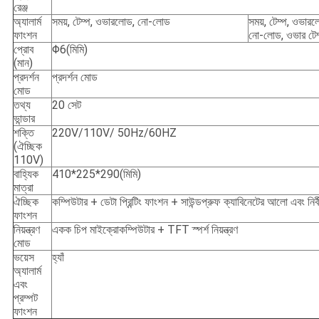
রেঞ্জ
অ্যালার্ম
সময়, টেম্প, ওভারলোড, নো-লোড
সময়, টেম্প, ওভার
ফাংশন
নো-লোড, ওভার টেম
প্রোব
Φ6(মিমি)
(মান)
প্রদর্শন
প্রদর্শন মোড
মোড
তথ্য
20 সেট
ভান্ডার
শক্তি
220V/110V/ 50Hz/60HZ
(ঐচ্ছিক
110V)
বাহ্যিক
410*225*290(মিমি)
মাত্রা
ঐচ্ছিক
কম্পিউটার + ডেটা প্রিন্টিং ফাংশন + সাউন্ডপ্রুফ ক্যাবিনেটের আলো এবং নির্
ফাংশন
নিয়ন্ত্রণ
একক চিপ মাইক্রোকম্পিউটার + TFT স্পর্শ নিয়ন্ত্রণ
মোড
ভয়েস
হ্যাঁ
অ্যালার্ম
এবং
প্রম্পট
ফাংশন