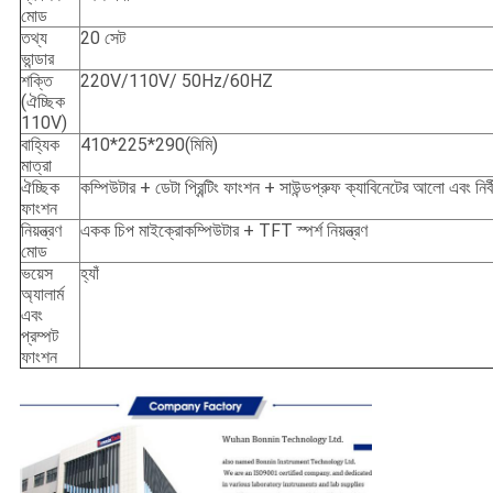
মোড
তথ্য
20 সেট
ভান্ডার
শক্তি
220V/110V/ 50Hz/60HZ
(ঐচ্ছিক
110V)
বাহ্যিক
410*225*290(মিমি)
মাত্রা
ঐচ্ছিক
কম্পিউটার + ডেটা প্রিন্টিং ফাংশন + সাউন্ডপ্রুফ ক্যাবিনেটের আলো এবং নির্
ফাংশন
নিয়ন্ত্রণ
একক চিপ মাইক্রোকম্পিউটার + TFT স্পর্শ নিয়ন্ত্রণ
মোড
ভয়েস
হ্যাঁ
অ্যালার্ম
এবং
প্রম্পট
ফাংশন