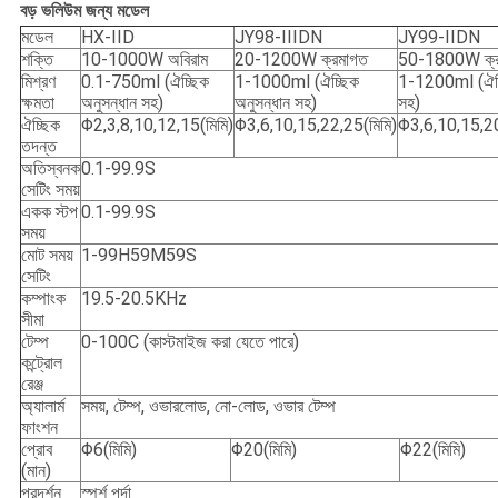
বড় ভলিউম জন্য মডেল
মডেল
HX-IID
JY98-IIIDN
JY99-IIDN
শক্তি
10-1000W অবিরাম
20-1200W ক্রমাগত
50-1800W ক্র
মিশ্রণ
0.1-750ml (ঐচ্ছিক
1-1000ml (ঐচ্ছিক
1-1200ml (ঐচ্ছ
ক্ষমতা
অনুসন্ধান সহ)
অনুসন্ধান সহ)
সহ)
ঐচ্ছিক
Φ2,3,8,10,12,15(মিমি)
Φ3,6,10,15,22,25(মিমি)
Φ3,6,10,15,20
তদন্ত
অতিস্বনক
0.1-99.9S
সেটিং সময়
একক স্টপ
0.1-99.9S
সময়
মোট সময়
1-99H59M59S
সেটিং
কম্পাংক
19.5-20.5KHz
সীমা
টেম্প
0-100C (কাস্টমাইজ করা যেতে পারে)
কন্ট্রোল
রেঞ্জ
অ্যালার্ম
সময়, টেম্প, ওভারলোড, নো-লোড, ওভার টেম্প
ফাংশন
প্রোব
Φ6(মিমি)
Φ20(মিমি)
Φ22(মিমি)
(মান)
প্রদর্শন
স্পর্শ পর্দা