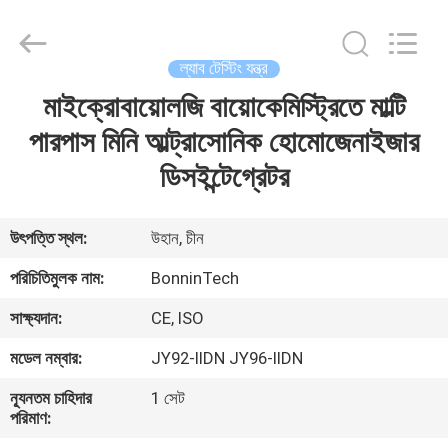
Bonnin
Technology
Ltd..
All
Rights
ল্যাব টেস্টিং যন্ত্র
Reserved.
Developed
by
মাইক্রোবায়োলজি বায়োকেমিস্ট্রিতে মাল্টি
বাড়ি
ECER
পারপাস মিনি আল্ট্রাসোনিক হোমোজেনাইজার
পণ্য
ডিসইন্টেগ্রেটর
ভিডিও
উৎপত্তি স্থল:
উহান, চীন
পরিচিতিমুলক নাম:
BonninTech
আমাদের
সাক্ষ্যদান:
CE, ISO
সম্পর্কে
মডেল নম্বার:
JY92-IIDN JY96-IIDN
কারখানা
ন্যূনতম চাহিদার
1 সেট
পরিমাণ:
ভ্রমণ