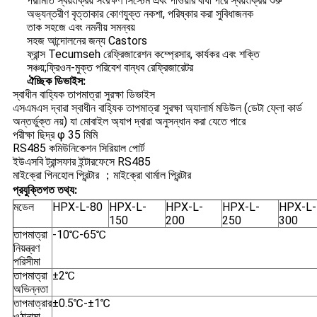
পরামিতি স্বয়ংক্রিয় সংরক্ষণ সিস্টেম এবং পাওয়ার বাধা পরে স্বয়ংক্রিয় শুরু
অভ্যন্তরীণ বৃত্তাকার কোণযুক্ত নকশা, পরিষ্কার করা সুবিধাজনক
তাক সহজে এবং নমনীয় সমন্বয়
সহজ আন্দোলনের জন্য Castors
ফ্রান্স Tecumseh রেফ্রিজারেশন কম্প্রেসার, কার্যকর এবং শক্তি
সঞ্চয়;ফ্রিওন-মুক্ত পরিবেশ বান্ধব রেফ্রিজারেটর
ঐচ্ছিক ডিভাইস:
স্বাধীন বাহ্যিক তাপমাত্রা সুরক্ষা ডিভাইস
এসএমএস দ্বারা স্বাধীন বাহ্যিক তাপমাত্রা সুরক্ষা অ্যালার্ম মডিউল (ডেটা ফ্লো কার্ড
অন্তর্ভুক্ত নয়) যা মোবাইল অ্যাপ দ্বারা অনুসন্ধান করা যেতে পারে
পরীক্ষা ছিদ্র φ 35 মিমি
RS485 কমিউনিকেশন সিরিয়াল পোর্ট
ইউএসবি ট্রান্সফার ইন্টারফেসে RS485
মাইক্রো পিনহোল প্রিন্টার ；মাইক্রো থার্মাল প্রিন্টার
প্রযুক্তিগত তথ্য:
মডেল
HPX-L-80
HPX-L-
HPX-L-
HPX-L-
HPX-L-
150
200
250
300
তাপমাত্রা
-10℃-65℃
নিয়ন্ত্রণ
পরিসীমা
তাপমাত্রা
±2℃
অভিন্নতা
তাপমাত্রার
±0.5℃-±1℃
ওঠানামা