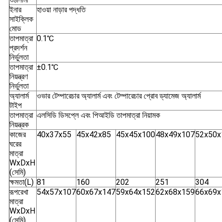
ইনার
হাওয়া নাড়ার পদ্ধতি
সাইক্লিক
মোড
তাপমাত্রা
0.1℃
প্রদর্শন
নির্ভুলতা
তাপমাত্রা
±0.1℃
নিয়ন্ত্রণ
নির্ভুলতা
অ্যালার্ম
ওভার টেম্পারেচার অ্যালার্ম এবং টেম্পারেচার প্রোব ড্যামেজ অ্যালার্ম
টাইপ
তাপমাত্রা
এলসিডি ডিসপ্লে এবং পিআইডি তাপমাত্রা নিয়ামক
নিয়ন্ত্রক
কাজের
40x37x55
45x42x85
45x45x100
48x49x107
52x50x
ঘরের
মাত্রা
WxDxH
(সেমি)
ক্ষমতা(L)
81
160
202
251
304
রূপরেখা
54x57x107
60x67x147
59x64x152
62x68x159
66x69x
মাত্রা
WxDxH
(সেমি)