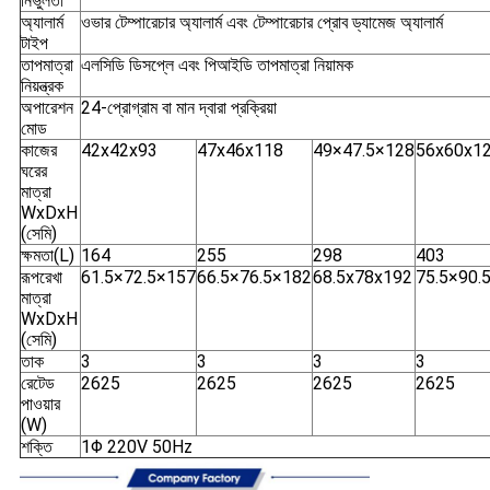
নির্ভুলতা
অ্যালার্ম
ওভার টেম্পারেচার অ্যালার্ম এবং টেম্পারেচার প্রোব ড্যামেজ অ্যালার্ম
টাইপ
তাপমাত্রা
এলসিডি ডিসপ্লে এবং পিআইডি তাপমাত্রা নিয়ামক
নিয়ন্ত্রক
অপারেশন
24-প্রোগ্রাম বা মান দ্বারা প্রক্রিয়া
মোড
কাজের
42x42x93
47x46x118
49×47.5×128
56x60x1
ঘরের
মাত্রা
WxDxH
(সেমি)
ক্ষমতা(L)
164
255
298
403
রূপরেখা
61.5×72.5×157
66.5×76.5×182
68.5x78x192
75.5×90.
মাত্রা
WxDxH
(সেমি)
তাক
3
3
3
3
রেটেড
2625
2625
2625
2625
পাওয়ার
(W)
শক্তি
1Φ 220V 50Hz