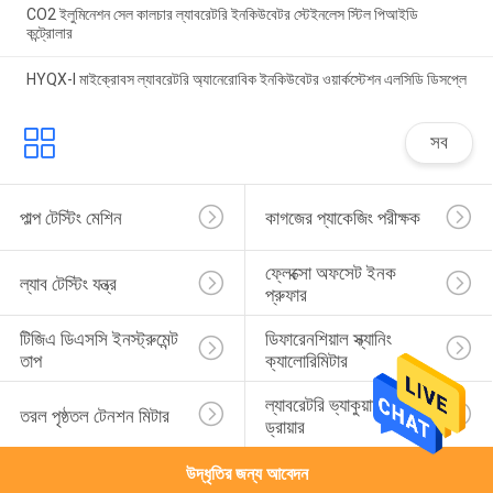
CO2 ইলুমিনেশন সেল কালচার ল্যাবরেটরি ইনকিউবেটর স্টেইনলেস স্টিল পিআইডি
কন্ট্রোলার
HYQX-I মাইক্রোবস ল্যাবরেটরি অ্যানেরোবিক ইনকিউবেটর ওয়ার্কস্টেশন এলসিডি ডিসপ্লে
সব
পাল্প টেস্টিং মেশিন
কাগজের প্যাকেজিং পরীক্ষক
ফ্লেক্সো অফসেট ইনক 
ল্যাব টেস্টিং যন্ত্র
প্রুফার
টিজিএ ডিএসসি ইনস্ট্রুমেন্ট 
ডিফারেনশিয়াল স্ক্যানিং 
তাপ
ক্যালোরিমিটার
ল্যাবরেটরি ভ্যাকুয়াম ফ্রিজ 
তরল পৃষ্ঠতল টেনশন মিটার
ড্রায়ার
উদ্ধৃতির জন্য আবেদন