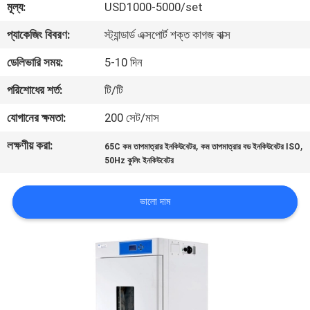
মূল্য:
USD1000-5000/set
মান
প্যাকেজিং বিবরণ:
স্ট্যান্ডার্ড এক্সপোর্ট শক্ত কাগজ বাক্স
নিয়ন্ত্রণ
ডেলিভারি সময়:
5-10 দিন
পরিশোধের শর্ত:
টি/টি
যোগাযোগ
যোগানের ক্ষমতা:
200 সেট/মাস
করুন
লক্ষণীয় করা:
,
,
65C কম তাপমাত্রার ইনকিউবেটর
কম তাপমাত্রার বড ইনকিউবেটর ISO
50Hz কুলিং ইনকিউবেটর
উদ্ধৃতির
জন্য
ভালো দাম
আবেদন
সাইট
ম্যাপ