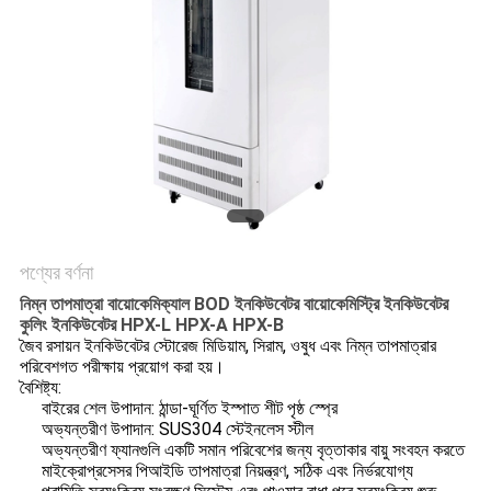
PRIVACY
POLICY
পণ্যের বর্ণনা
নিম্ন তাপমাত্রা বায়োকেমিক্যাল BOD ইনকিউবেটর বায়োকেমিস্ট্রি ইনকিউবেটর
কুলিং ইনকিউবেটর HPX-L HPX-A HPX-B
জৈব রসায়ন ইনকিউবেটর স্টোরেজ মিডিয়াম, সিরাম, ওষুধ এবং নিম্ন তাপমাত্রার
পরিবেশগত পরীক্ষায় প্রয়োগ করা হয়।
বৈশিষ্ট্য:
বাইরের শেল উপাদান: ঠান্ডা-ঘূর্ণিত ইস্পাত শীট পৃষ্ঠ স্প্রে
অভ্যন্তরীণ উপাদান: SUS304 স্টেইনলেস স্টীল
অভ্যন্তরীণ ফ্যানগুলি একটি সমান পরিবেশের জন্য বৃত্তাকার বায়ু সংবহন করতে
মাইক্রোপ্রসেসর পিআইডি তাপমাত্রা নিয়ন্ত্রণ, সঠিক এবং নির্ভরযোগ্য