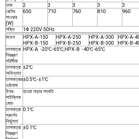
তাক
2
3
3
3
3
রেটেড
650
710
760
810
960
পাওয়ার
(W)
শক্তি
1Φ 220V 50Hz
মডেল
HPX-A-150
HPX-A-250
HPX-A-300
HPX-A-4
HPX-B-150
HPX-B-250
HPX-B-300
HPX-B-4
তাপমাত্রা
HPX-A: -20℃-65℃;HPX-B: -40℃-65℃
নিয়ন্ত্রণ
পরিসীমা
তাপমাত্রা
±2℃
অভিন্নতা
তাপমাত্রার
±0.5℃-±1℃
ওঠানামা
ইনার
হাওয়া নাড়ার পদ্ধতি
সাইক্লিক
মোড
তাপমাত্রা
0.1℃
প্রদর্শন
নির্ভুলতা
তাপমাত্রা
±0.1℃
নিয়ন্ত্রণ