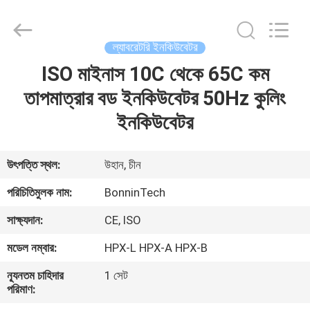
Bonnin
Technology
Ltd..
All
Rights
ল্যাবরেটরি ইনকিউবেটর
Reserved.
Developed
by
ISO মাইনাস 10C থেকে 65C কম
বাড়ি
ECER
তাপমাত্রার বড ইনকিউবেটর 50Hz কুলিং
পণ্য
ইনকিউবেটর
ভিডিও
উৎপত্তি স্থল:
উহান, চীন
পরিচিতিমুলক নাম:
BonninTech
আমাদের
সাক্ষ্যদান:
CE, ISO
সম্পর্কে
মডেল নম্বার:
HPX-L HPX-A HPX-B
কারখানা
ন্যূনতম চাহিদার
1 সেট
পরিমাণ:
ভ্রমণ