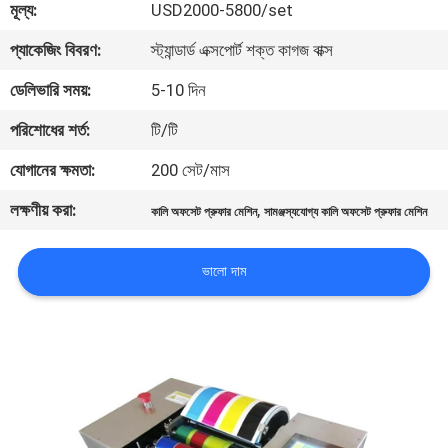
মূল্য:
USD2000-5800/set
মান
প্যাকেজিং বিবরণ:
স্ট্যান্ডার্ড এক্সপোর্ট শক্ত কাগজ বাক্স
নিয়ন্ত্রণ
ডেলিভারি সময়:
5-10 দিন
পরিশোধের শর্ত:
টি/টি
যোগাযোগ
যোগানের ক্ষমতা:
200 সেট/মাস
করুন
লক্ষণীয় করা:
,
কালি অফসেট প্রুফার মেশিন
সামঞ্জস্যযোগ্য কালি অফসেট প্রুফার মেশিন
উদ্ধৃতির
ভালো দাম
জন্য
আবেদন
সাইট
ম্যাপ