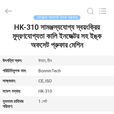
Bonnin
Technology
Ltd..
All
Rights
ফ্লেক্সো অফসেট ইনক প্রুফার
Reserved.
Developed
HK-310 সামঞ্জস্যযোগ্য স্বয়ংক্রিয়
বাড়ি
by
ECER
মুদ্রণযোগ্যতা কালি ইনজেক্টর সহ ইঙ্ক
পণ্য
অফসেট প্রুফার মেশিন
ভিডিও
উৎপত্তি স্থল:
উহান, চীন
পরিচিতিমুলক নাম:
BonninTech
আমাদের
সাক্ষ্যদান:
CE, ISO
সম্পর্কে
মডেল নম্বার:
HK-310
কারখানা
ন্যূনতম চাহিদার
1 সেট
পরিমাণ:
ভ্রমণ