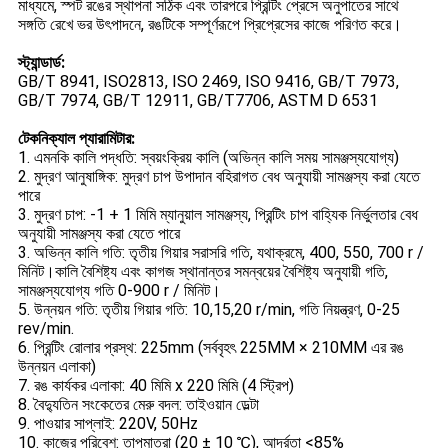
মাধ্যমে, স্পট রঙের স্থাপনা সঠিক এবং তারপরে প্রিন্টিং প্রেসে অনুপাতের সাথে
সঙ্গতি রেখে ভর উৎপাদনে, রঙটিকে সম্পূর্ণরূপে প্রিপ্রেসের কাজে পরিণত করে।
স্ট্যান্ডার্ড:
GB/T 8941, ISO2813, ISO 2469, ISO 9416, GB/T 7973,
GB/T 7974, GB/T 12911, GB/T7706, ASTM D 6531
টেকনিক্যাল প্যারামিটার:
1. এমনকি কালি পদ্ধতি: স্বয়ংক্রিয় কালি (অভিন্ন কালি সময় সামঞ্জস্যযোগ্য)
2. মুদ্রণ আনুষাঙ্গিক: মুদ্রণ চাপ উপাদান বহিরাগত বেধ অনুযায়ী সামঞ্জস্য করা যেতে
পারে
3. মুদ্রণ চাপ: -1 + 1 মিমি ম্যানুয়াল সামঞ্জস্য, প্রিন্টিং চাপ বাহ্যিক নির্ভুলতার বেধ
অনুযায়ী সামঞ্জস্য করা যেতে পারে
3. অভিন্ন কালি গতি: তৃতীয় গিয়ার সরাসরি গতি, যথাক্রমে, 400, 550, 700 r /
মিনিট।কালি বৈশিষ্ট্য এবং কাগজ স্থানান্তর সমন্বয়ের বৈশিষ্ট্য অনুযায়ী গতি,
সামঞ্জস্যযোগ্য গতি 0-900 r / মিনিট।
5. উন্নয়ন গতি: তৃতীয় গিয়ার গতি: 10,15,20 r/min, গতি নিয়ন্ত্রণ, 0-25
rev/min.
6. প্রিন্টিং রোলার প্রস্থ: 225mm (সর্ববৃহৎ 225MM × 210MM এর রঙ
উন্নয়ন এলাকা)
7. রঙ কার্যকর এলাকা: 40 মিমি x 220 মিমি (4 স্ট্রিপ)
8. বৈদ্যুতিন সংকেতের মেরু বদল: তাইওয়ান ডেল্টা
9. পাওয়ার সাপ্লাই: 220V, 50Hz
10. কাজের পরিবেশ: তাপমাত্রা (20 ± 10 ℃), আর্দ্রতা <85%