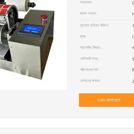
সাক্ষ্যদান:
C
মডেল নম্বার:
ন্যূনতম চাহিদার পরিমাণ:
1
মূল্য:
প্যাকেজিং বিবরণ:
স
ডেলিভারি সময়:
5
পরিশোধের শর্ত:
ট
যোগানের ক্ষমতা:
2
এখন যোগাযোগ