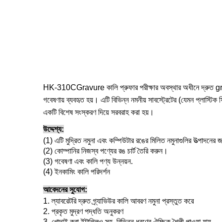
HK-310C
Gravure কালি প্রুফার পরীক্ষার অবস্থার অধীনে দ্রুত gravur
গবেষণায় ব্যবহৃত হয়। এটি বিভিন্ন নমনীয় সাবস্ট্রেটের (যেমন প্লাস্টিক
একটি বিশেষ সংস্করণ দিয়ে সরবরাহ করা হয়।
উদ্দেশ্য:
(1) এটি মুদ্রিত নমুনা এবং কম্পিউটার রঙের মিলিত নমুনাগুলির উত্পাদনে
(2) কোম্পানির নিজস্ব পণ্যের রঙ চার্ট তৈরি করুন।
(3) গবেষণা এবং কালি পণ্য উন্নয়ন.
(4) ইনকামিং কালি পরিদর্শন
আবেদনের সুযোগ:
1. ল্যাবরেটরি দ্রুত গ্র্যাভিউর কালি আবরণ নমুনা প্রস্তুত করে
2. প্রকৃত মুদ্রণ পদ্ধতি অনুকরণ
3. খোদাই করা ইন্টাগ্লিও সহ, বিভিন্ন ধরণের ঐচ্ছিক শৈলী পাওয়া যায়