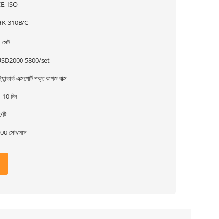
E, ISO
HK-310B/C
 সেট
USD2000-5800/set
্ট্যান্ডার্ড এক্সপোর্ট শক্ত কাগজ বাক্স
-10 দিন
ি/টি
00 সেট/মাস