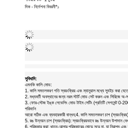
দিক - নির্দেশনা বিবরনী
*১
সুবিধাদি:
এমনকি কালি মোড:
1. কালি সমতলকরণ গতি স্বয়ংক্রিয় এবং ম্যানুয়াল মধ্যে স্যুইচ করা যে
2. মধ্যবর্তী অবস্থানের জন্য নরম স্টার্ট মোড সেট করুন এবং সিরিজে অ-
3. ফোর-স্টেজ ইঙ্ক লেভেলিং মোড টাইম সেটিং (প্রতিটি সেগমেন্ট 0-200 
পরিবর্তন
আরো সঠিক এবং ব্যবহারকারী বান্ধব;4. কালি সমতলকরণ চাপ (স্বয়ংক্রিয়): 
5. রঙ উন্নয়ন চাপ (স্বয়ংক্রিয়): স্বয়ংক্রিয়ভাবে রঙ উন্নয়ন উপাদান
6. পরিষ্কার করা: ধাতব রোলার পরিষ্কারের মোডে সরে না, যা নিরাপদ এব