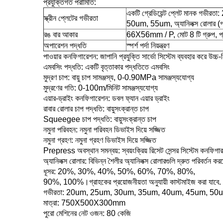
প্রযুক্তিগত পরামিতি:
একটি গ্রেডিয়েন্ট প্লেট মানক 
স্ক্রীন প্লেটের গভীরতা
50um, 55um, অ্যানিলক্স রোলার (গ্রা
রঙ বার আকার
66X56mm / P, মোট 8 টি গ্রুপ, প্রত
অপারেশন পদ্ধতি
স্পর্শ পর্দা নিয়ন্ত্রণ
পাওয়ার কনফিগারেশন: জাপানি প্রযুক্তি সার্ভো সিস্টেম ব্যবহার করে উচ্চ-নি
এমবসিং পদ্ধতি: একটি বৃত্তাকার পদ্ধতিতে এমবসিং
মুদ্রণ চাপ: বায়ু চাপ সামঞ্জস্য, 0-0.90MPa সামঞ্জস্যযোগ্য
মুদ্রণের গতি: 0-100m/মিনিট সামঞ্জস্যযোগ্য
এয়ার-ড্রাইং কনফিগারেশন: ডবল ফ্যান এয়ার ড্রাইং
রাবার রোলার চাপ পদ্ধতি: বায়ুসংক্রান্ত চাপ
Squeegee চাপ পদ্ধতি: বায়ুসংক্রান্ত চাপ
নমুনা পরিবহন: নমুনা পরিবহন ডিভাইস দিয়ে সজ্জিত
নমুনা গ্রহণ: নমুনা গ্রহণ ডিভাইস দিয়ে সজ্জিত
Prepress অবস্থান সমন্বয়: স্বয়ংক্রিয় রিসেট সেন্সর সিস্টেম কনফিগার
অ্যানিলক্স রোলার: বিভিন্ন শৈলীর অ্যানিলক্স রোলারগুলি দ্রুত পরিবর্তন কর
ধূসর: 20%, 30%, 40%, 50%, 60%, 70%, 80%,
90%, 100%।গ্রাহকের প্রয়োজনীয়তা অনুযায়ী কাস্টমাইজ করা যাবে.
গভীরতা: 20um, 25um, 30um, 35um, 40um, 45um, 50um, 55um
মাত্রা: 750X500X300mm
পুরো মেশিনের নেট ওজন: 80 কেজি