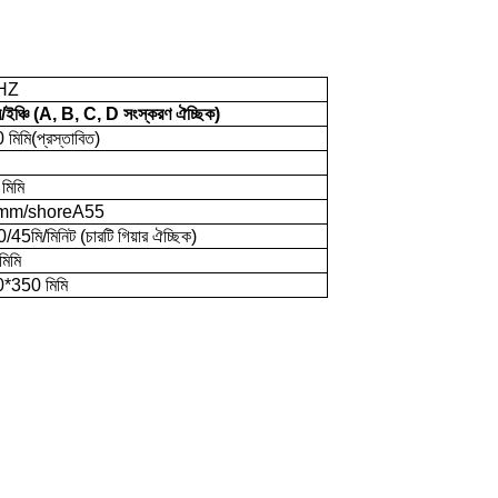
HZ
ইঞ্চি (A, B, C, D সংস্করণ ঐচ্ছিক)
 মিমি
(প্রস্তাবিত)
মিমি
mm/shoreA55
45মি/মিনিট (চারটি গিয়ার ঐচ্ছিক)
িমি
*350 মিমি