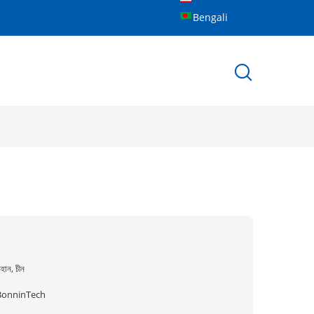
Bengali
হান, চীন
BonninTech