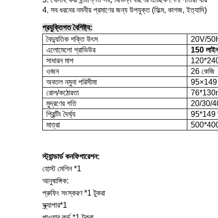
4. সব ধরনের নমনীয় প্রমাণের জন্য উপযুক্ত (ফিল্ম, কাগজ, ইত্যাদি)
প্রযুক্তিগত বৈশিষ্ট্য:
বৈদ্যুতিক শক্তি উৎস
20V/50
এলোমেলো গ্রাভিউর
150 লাইন/
সাধারন মাপ
120*240
ওজন
26 কেজি
অবতল নমুনা পরিসীমা
95×149 
রোল/কঠোরতা
76*130
মুদ্রণের গতি
20/30/40/
প্রিন্টিং দৈর্ঘ্য
95*149 ম
মাত্রা
500*400
স্ট্যান্ডার্ড কনফিগারেশন:
হোস্ট মেশিন *1
আনুষাঙ্গিক:
প্রুফিং সংস্করণ *1 টুকরা
স্ক্র্যাপার*1
পাওয়ার কর্ড *1 টুকরা