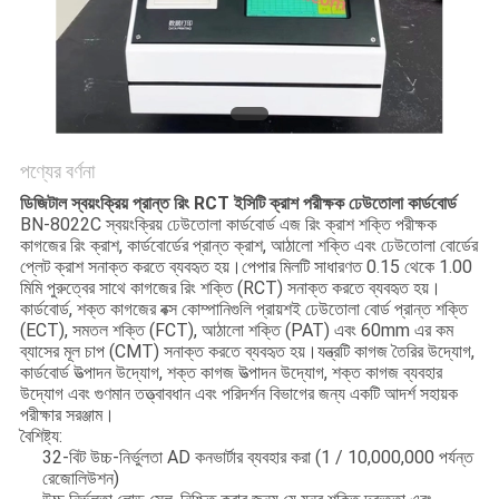
PRIVACY
POLICY
পণ্যের বর্ণনা
ডিজিটাল স্বয়ংক্রিয় প্রান্ত রিং RCT ইসিটি ক্রাশ পরীক্ষক ঢেউতোলা কার্ডবোর্ড
BN-8022C স্বয়ংক্রিয় ঢেউতোলা কার্ডবোর্ড এজ রিং ক্রাশ শক্তি পরীক্ষক
কাগজের রিং ক্রাশ, কার্ডবোর্ডের প্রান্ত ক্রাশ, আঠালো শক্তি এবং ঢেউতোলা বোর্ডের
প্লেট ক্রাশ সনাক্ত করতে ব্যবহৃত হয়।পেপার মিলটি সাধারণত 0.15 থেকে 1.00
মিমি পুরুত্বের সাথে কাগজের রিং শক্তি (RCT) সনাক্ত করতে ব্যবহৃত হয়।
কার্ডবোর্ড, শক্ত কাগজের বক্স কোম্পানিগুলি প্রায়শই ঢেউতোলা বোর্ড প্রান্ত শক্তি
(ECT), সমতল শক্তি (FCT), আঠালো শক্তি (PAT) এবং 60mm এর কম
ব্যাসের মূল চাপ (CMT) সনাক্ত করতে ব্যবহৃত হয়।যন্ত্রটি কাগজ তৈরির উদ্যোগ,
কার্ডবোর্ড উত্পাদন উদ্যোগ, শক্ত কাগজ উত্পাদন উদ্যোগ, শক্ত কাগজ ব্যবহার
উদ্যোগ এবং গুণমান তত্ত্বাবধান এবং পরিদর্শন বিভাগের জন্য একটি আদর্শ সহায়ক
পরীক্ষার সরঞ্জাম।
বৈশিষ্ট্য:
32-বিট উচ্চ-নির্ভুলতা AD কনভার্টার ব্যবহার করা (1 / 10,000,000 পর্যন্ত
রেজোলিউশন)