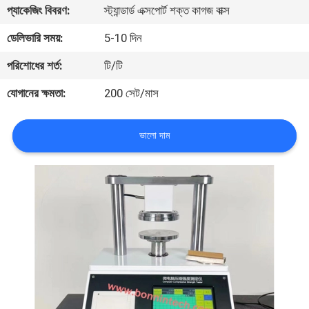
প্যাকেজিং বিবরণ:
স্ট্যান্ডার্ড এক্সপোর্ট শক্ত কাগজ বাক্স
মান
ডেলিভারি সময়:
5-10 দিন
নিয়ন্ত্রণ
পরিশোধের শর্ত:
টি/টি
যোগানের ক্ষমতা:
200 সেট/মাস
যোগাযোগ
করুন
ভালো দাম
উদ্ধৃতির
জন্য
আবেদন
সাইট
ম্যাপ