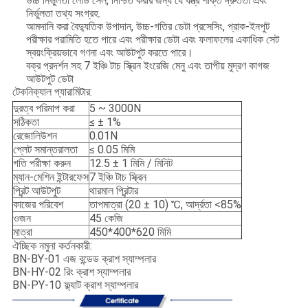
উচ্চ নির্ভুলতা লোড সেল, নিশ্চিত করার জন্য যে যন্ত্র শক্তি দ্রুততা এবং
নির্ভুলতা তথ্য সংগ্রহ.
আমদানি করা বৈদ্যুতিক উপাদান, উচ্চ-গতির ডেটা প্রসেসিং, প্রাক-ইনপুট
পরীক্ষার পরামিতি হতে পারে এবং পরীক্ষার ডেটা এবং ফলাফলের একাধিক সেট
স্বয়ংক্রিয়ভাবে গণনা এবং আউটপুট করতে পারে।
বক্র প্রদর্শন সহ 7 ইঞ্চি টাচ স্ক্রিন ইংরেজি মেনু এবং তাপীয় মুদ্রণ কাগজ
আউটপুট ডেটা
টেকনিক্যাল প্যারামিটার:
দুরত্ব পরিমাপ করা
5 ~ 3000N
সঠিকতা
≤ ± 1%
রেজোলিউশন
0.01N
প্লেট সমান্তরালতা
≤ 0.05 মিমি
গতি পরীক্ষা করুন
12.5 ± 1 মিমি / মিনিট
ম্যান-মেশিন ইন্টারফেস
7 ইঞ্চি টাচ স্ক্রিন
প্রিন্ট আউটপুট
থারমাল প্রিন্টার
কাজের পরিবেশ
তাপমাত্রা (20 ± 10) ℃, আর্দ্রতা <85%
ওজন
45 কেজি
মাত্রা
450*400*620 মিমি
ঐচ্ছিক নমুনা কর্তনকারী:
BN-BY-01 এজ বন্ডেড ক্রাশ স্যাম্পলার
BN-HY-02 রিং ক্রাশ স্যাম্পলার
BN-PY-10 ফ্ল্যাট ক্রাশ স্যাম্পলার