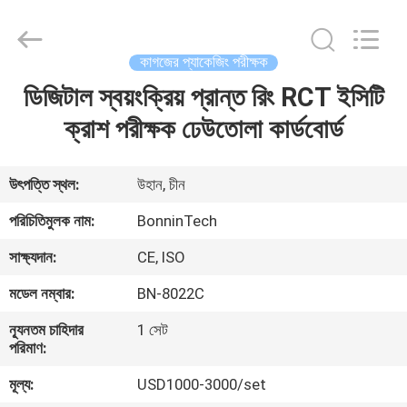
8295
সহগ
supplier.
Copyright
©
কাগজের প্যাকেজিং পরীক্ষক
2022
-
2025
ডিজিটাল স্বয়ংক্রিয় প্রান্ত রিং RCT ইসিটি
বাড়ি
Wuhan
Bonnin
Technology
ক্রাশ পরীক্ষক ঢেউতোলা কার্ডবোর্ড
Ltd..
All
পণ্য
Rights
Reserved.
Developed
উৎপত্তি স্থল:
উহান, চীন
by
ECER
ভিডিও
পরিচিতিমুলক নাম:
BonninTech
সাক্ষ্যদান:
CE, ISO
আমাদের
মডেল নম্বার:
BN-8022C
সম্পর্কে
ন্যূনতম চাহিদার
1 সেট
পরিমাণ:
কারখানা
মূল্য:
USD1000-3000/set
ভ্রমণ