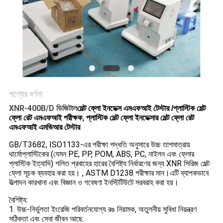
PRIVACY
POLICY
পণ্যের বর্ণনা
XNR-400B/D ডিজিটাল
মেল্ট ফ্লো ইনডেক্স এমএফআই টেস্টার /প্লাস্টিক মেল্ট
ফ্লো রেট এমএফআই পরীক্ষক, প্লাস্টিক মেল্ট ফ্লো ইনডেক্সার মেল্ট ফ্লো রেট
এমএফআই এমভিআর টেস্টার
GB/T3682, ISO1133-এর পরীক্ষা পদ্ধতি অনুসারে উচ্চ তাপমাত্রায়
থার্মোপ্লাস্টিকের (যেমন PE, PP, POM, ABS, PC, নাইলন এবং ফ্লোর
প্লাস্টিক ইত্যাদি) গলিত প্রবাহের হারের বৈশিষ্ট্য নির্ধারণের জন্য XNR সিরিজ মেল্ট
ফ্লো সূচক ব্যবহার করা হয়। , ASTM D1238 পরীক্ষার মান।এটি ব্যাপকভাবে
উত্পাদন কারখানা এবং বিজ্ঞান ও গবেষণা ইনস্টিটিউটে সরবরাহ করা হয়।
বৈশিষ্ট্য:
1. উচ্চ-নির্ভুলতা ইংরেজি পরিবর্তনযোগ্য রঙ নিয়ামক, অতুলনীয় সুবিধা নিয়ন্ত্রণ
সঠিকতা এবং সেবা জীবন আছে.