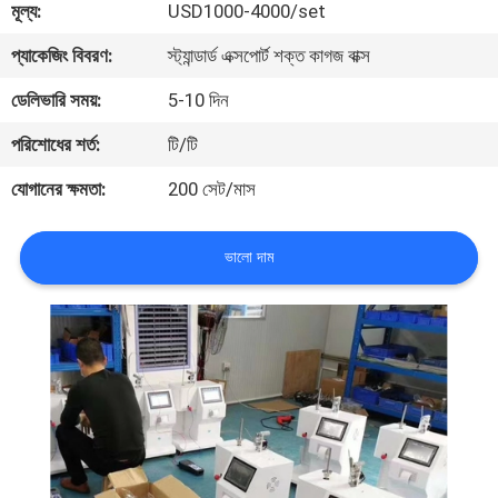
মূল্য:
USD1000-4000/set
মান
প্যাকেজিং বিবরণ:
স্ট্যান্ডার্ড এক্সপোর্ট শক্ত কাগজ বাক্স
নিয়ন্ত্রণ
ডেলিভারি সময়:
5-10 দিন
পরিশোধের শর্ত:
টি/টি
যোগাযোগ
যোগানের ক্ষমতা:
200 সেট/মাস
করুন
ভালো দাম
উদ্ধৃতির
জন্য
আবেদন
সাইট
ম্যাপ