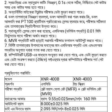
2. স্বয়ংক্রিয় এবং ম্যানুয়াল কাটিং নিয়ন্ত্রণ, 0.1s থেকে সঠিক, নির্বিচারে সেট কাটার
সময় এবং কাটার সময় হতে পারে।
3. অন্তর্নির্মিত মাইক্রো প্রিন্টার পরীক্ষার ডেটা মুদ্রণ করতে পারে।
4. ডবল তাপমাত্রা নিয়ন্ত্রণ ব্যবস্থা, ডবল আমদানি করা গরম করার রিং, ডবল
আমদানি করা PT100 প্ল্যাটিনাম প্রতিরোধের সেন্সর ব্যবহার করে, পরীক্ষার সঠিকতা
এবং তাপমাত্রার স্থিতিশীলতা উন্নত করে।
5. স্থানচ্যুতি সেন্সর যোগ করা হয়েছে, এমভিআর (ভলিউম পদ্ধতি) 0.01 মিমি
নির্ভুলতার সাথে পরীক্ষা অর্জন করতে পারে।
6. MVR পদ্ধতিটি কাটা ছাড়াই সরাসরি পরীক্ষার ফলাফল আউটপুট করতে পারে।
7. নির্দিষ্ট তাপমাত্রায় উপাদানের ঘনত্বের মান এমভিআর পদ্ধতি এবং এমএফআর
পদ্ধতির অনুপাত দ্বারা গণনা করা যেতে পারে।
8. কম্পিউটারটি USB-এর মাধ্যমে সংযুক্ত করা যেতে পারে, এবং ডেটা মুদ্রণ করতে
এবং ডেটা সংরক্ষণ করতে (ঐচ্ছিক) সফ্টওয়্যার দ্বারা কম্পিউটারে পরীক্ষার শর্ত সেট
করা যেতে পারে।
প্রযুক্তিগত পরামিতি:
মডেল
XNR-400B
XNR-400D
প্রদর্শন
এলসিডি
টাচ স্ক্রিন
পরীক্ষা পদ্ধতি
মেল্ট ম্যাস ফ্লো রেট (MFR) + মেল্ট ভলিউম রেট
(MVR)
ব্যারেলের আকার
ব্যাস: 9.55±0.025mm;দৈর্ঘ্য: 160 মিমি
আউটলেট ব্যাস
8.000±0.025 মিমি
ডাই এর ভিতরে ব্যাস
2.095 মিমি;দৈর্ঘ্য 8±0.025 মিমি