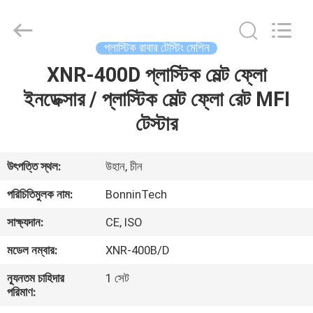
Technology
Ltd..
All
Rights
Reserved.
প্লাস্টিক রাবার টেস্টিং মেশিন
Developed
by
XNR-400D প্লাস্টিক মেল্ট ফ্লো
বাড়ি
ECER
ইনডেক্সার / প্লাস্টিক মেল্ট ফ্লো রেট MFI
পণ্য
টেস্টার
ভিডিও
উৎপত্তি স্থল:
উহান, চীন
পরিচিতিমুলক নাম:
BonninTech
আমাদের
সাক্ষ্যদান:
CE, ISO
সম্পর্কে
মডেল নম্বার:
XNR-400B/D
কারখানা
ন্যূনতম চাহিদার
1 সেট
পরিমাণ:
ভ্রমণ