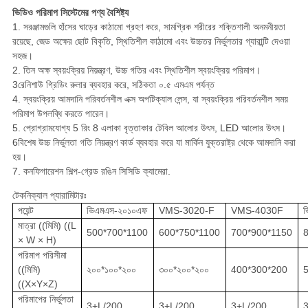
ভিডিও পরিমাপ সিস্টেমের পণ্য বৈশিষ্ট্য
1. সরঞ্জামগুলি হাঁসের ঘাড়ের কাঠামো গ্রহণ করে, সামগ্রিক শরীরের শক্তিশালী অনমনীয়তা
রয়েছে, জেড অক্ষের ছোট বিকৃতি, স্থিতিশীল কাঠামো এবং উচ্চতর নির্ভুলতার গ্যারান্টি দেওয়া
সহজ।
2. তিন অক্ষ স্বয়ংক্রিয় নিয়ন্ত্রণ, উচ্চ গতির এবং স্থিতিশীল স্বয়ংক্রিয় পরিমাপ।
3রেনিশাউ গ্রিডিং রুলার ব্যবহার করে, সঠিকতা ০.৫ এমএম পর্যন্ত
4. স্বয়ংক্রিয় আমদানি পরিবর্তনশীল এক্স অপটিক্যাল লেন্স, যা স্বয়ংক্রিয় পরিবর্তনশীল সময়
পরিমাপ উপলব্ধি করতে পারেন।
5. প্রোগ্রামযোগ্য 5 রিং 8 এলাকা বৃত্তাকার টেবিল আলোর উৎস, LED আলোর উৎস।
6বিশেষ উচ্চ নির্ভুলতা গতি নিয়ন্ত্রণ কার্ড ব্যবহার করে যা মার্কিন যুক্তরাষ্ট্র থেকে আমদানি করা
হয়।
7. কনফিগারেশন শিল্প-গ্রেড রঙিন সিসিডি ক্যামেরা.
টেকনিক্যাল প্যারামিটারঃ
পয়েন্ট
ভিএমএস-২০১০এফ
VMS-3020-F
VMS-4030F
ভ
মাত্রা ((মিমি) ((L
500*700*1100
600*750*1100
700*900*1150
× W × H)
পরিমাপ পরিসীমা
((মিমি)
২০০*১০০*২০০
৩০০*২০০*২০০
400*300*200
((X×Y×Z)
পরিমাপের নির্ভুলতা
3+L/200
3+L/200
3+L/200