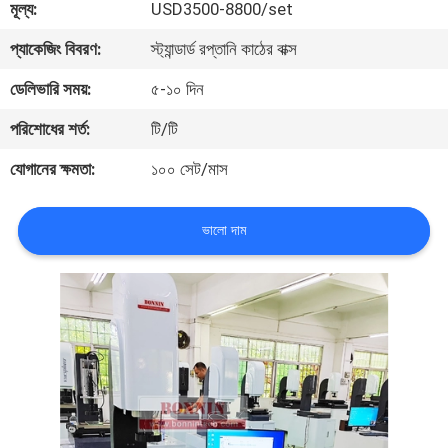
মূল্য:
USD3500-8800/set
মান
প্যাকেজিং বিবরণ:
স্ট্যান্ডার্ড রপ্তানি কাঠের বাক্স
নিয়ন্ত্রণ
ডেলিভারি সময়:
৫-১০ দিন
পরিশোধের শর্ত:
টি/টি
যোগাযোগ
যোগানের ক্ষমতা:
১০০ সেট/মাস
করুন
ভালো দাম
উদ্ধৃতির
জন্য
আবেদন
সাইট
ম্যাপ