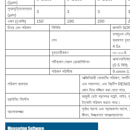
((μm)
পুনরাবৃত্তিযোগ্যতা
3
3
3
(μm)
ওজন ((কেজি)
150
180
200
চিত্র এবং পরিমাপ
সিসিডি
জাপানি S
ডাব্লুএম এইচ
লেন
ক্রমাগত বৃহ
4.5x
বৃহত্তরীকরণ
৩০-২১০X
এক্স/ওয়াই/জ
পটিক্যাল স্কেল রেজোলিউশন
(0.5 মিমি)
পরিমাপ পরিসীমা
9.omm-1.3
অক্জিলিয়ারী ফোকাসিং পরিমাপ, অপটি
পরিমাপ ব্যবস্থা
এবং সমতলতা, এবং ব্রিটিশ REN
জোন দিয়ে সজ্জিত করা যেতে পারে,
বহুমুখী ডেটা প্রসেসর পয়েন্ট, লাইন, 
ড্রাইভিং সিস্টেম
ইত্যাদি পরিমাপ করতে পারে।
পৃষ্ঠের আলো এবং প্রজেকশন আলো, ঠা
আলোকসজ্জা
জীবন, উজ্জ্বলতা সামঞ্জস্যযোগ্য