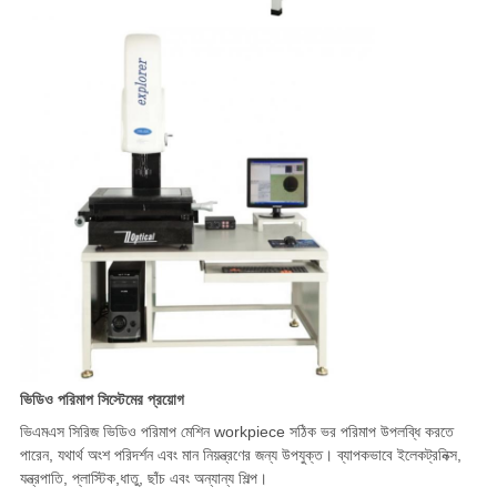
ভিডিও পরিমাপ সিস্টেমের প্রয়োগ
ভিএমএস সিরিজ ভিডিও পরিমাপ মেশিন workpiece সঠিক ভর পরিমাপ উপলব্ধি করতে
পারেন, যথার্থ অংশ পরিদর্শন এবং মান নিয়ন্ত্রণের জন্য উপযুক্ত। ব্যাপকভাবে ইলেকট্রনিক্স,
যন্ত্রপাতি, প্লাস্টিক,ধাতু, ছাঁচ এবং অন্যান্য শিল্প।