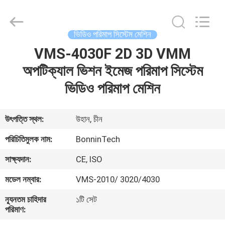
মেশিন
সরবরাহকারী.
Copyright
©
2022
ভিডিও পরিমাপ সিস্টেম মেশিন
-
2025
Wuhan
VMS-4030F 2D 3D VMM
বাড়ি
Bonnin
Technology
অপটিক্যাল ভিশন ইমেজ পরিমাপ সিস্টেম
Ltd..
All
Rights
পণ্য
ভিডিও পরিমাপ মেশিন
Reserved.
Developed
by
ECER
ভিডিও
উৎপত্তি স্থল:
উহান, চীন
পরিচিতিমুলক নাম:
BonninTech
আমাদের
সাক্ষ্যদান:
CE, ISO
সম্পর্কে
মডেল নম্বার:
VMS-2010/ 3020/4030
কারখানা
ন্যূনতম চাহিদার
১টি সেট
পরিমাণ:
ভ্রমণ