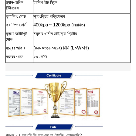
ম্যান-মেশিন
ইংলিশ টাচ স্ক্রিন
ইন্টারফেস
ক্ল্যাম্পিং মোড
স্বয়ংক্রিয় শক্তিকরণ
ক্ল্যাম্পিং ফোর্স
400kpa ~ 1200kpa (নিয়মিত)
মুদ্রণ আউটপুট
মডুলার থার্মাল মাইক্রো প্রিন্টার
মোড
যন্ত্রের আকার
(৪২৮×৩১৮×৪১২) মিমি (L×W×H)
যন্ত্রের ওজন
৫০ কেজি
প্রশ্ন ১। আপনি কি কারখানা বা ট্রেডিং কোম্পানি?