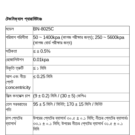
টেকনিক্যাল প্যারামিটারঃ
মডেল
BN-8025C
পরিমাপ পরিসীমা
50 ~ 1400kpa (কাগজ পরীক্ষার জন্য); 250 ~ 5600kpa
(কাগজ বোর্ড পরীক্ষার জন্য)
সঠিকতা
≤ ± 0.5%
রেজোলিউশন
0.01kpa
বিকৃতি ত্রুটি
≤ ১ মিমি
আপ এবং নীচে
≤ 0.25 মিমি
প্লেট
concentricity
ফিল্ম কনভেক্স চাপ
(9 ± 0.2) মিমি / (30 ± 5) কেপিএ
তেল সরবরাহের
95 ± 5 মিলি / মিনিট; 170 ± 15 মিলি / মিনিট
গতি
চাপ প্লেটের
উপরের প্লেটের ব্যাসার্ধ ৩০.৫ ± ০.১ মিমি; নীচের প্লেটের ব্যাসার্ধঃ
ব্যাসার্ধ
৩৩.১ ± ০.১ মিমি; উপরের নীচের প্লেটের ব্যাসার্ধ ৩১.৫ ± ০.১
মিমি