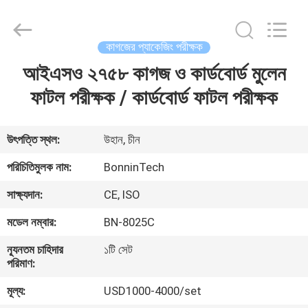
Bonnin
Technology
Ltd..
All
Rights
কাগজের প্যাকেজিং পরীক্ষক
Reserved.
Developed
by
আইএসও ২৭৫৮ কাগজ ও কার্ডবোর্ড মুলেন
বাড়ি
ECER
ফাটল পরীক্ষক / কার্ডবোর্ড ফাটল পরীক্ষক
পণ্য
উৎপত্তি স্থল:
উহান, চীন
ভিডিও
পরিচিতিমুলক নাম:
BonninTech
সাক্ষ্যদান:
CE, ISO
আমাদের
মডেল নম্বার:
BN-8025C
সম্পর্কে
ন্যূনতম চাহিদার
১টি সেট
পরিমাণ:
কারখানা
মূল্য:
USD1000-4000/set
ভ্রমণ