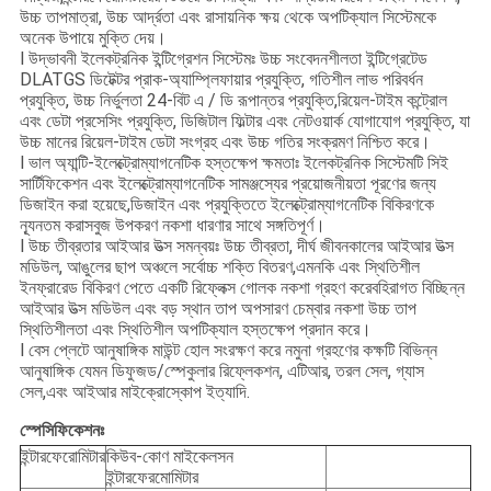
উচ্চ তাপমাত্রা, উচ্চ আর্দ্রতা এবং রাসায়নিক ক্ষয় থেকে অপটিক্যাল সিস্টেমকে
অনেক উপায়ে মুক্তি দেয়।
l উদ্ভাবনী ইলেকট্রনিক ইন্টিগ্রেশন সিস্টেমঃ উচ্চ সংবেদনশীলতা ইন্টিগ্রেটেড
DLATGS ডিটেক্টর প্রাক-অ্যাম্প্লিফায়ার প্রযুক্তি, গতিশীল লাভ পরিবর্ধন
প্রযুক্তি, উচ্চ নির্ভুলতা 24-বিট এ / ডি রূপান্তর প্রযুক্তি,রিয়েল-টাইম কন্ট্রোল
এবং ডেটা প্রসেসিং প্রযুক্তি, ডিজিটাল ফিল্টার এবং নেটওয়ার্ক যোগাযোগ প্রযুক্তি, যা
উচ্চ মানের রিয়েল-টাইম ডেটা সংগ্রহ এবং উচ্চ গতির সংক্রমণ নিশ্চিত করে।
l ভাল অ্যান্টি-ইলেক্ট্রোম্যাগনেটিক হস্তক্ষেপ ক্ষমতাঃ ইলেকট্রনিক সিস্টেমটি সিই
সার্টিফিকেশন এবং ইলেক্ট্রোম্যাগনেটিক সামঞ্জস্যের প্রয়োজনীয়তা পূরণের জন্য
ডিজাইন করা হয়েছে,ডিজাইন এবং প্রযুক্তিতে ইলেক্ট্রোম্যাগনেটিক বিকিরণকে
ন্যূনতম করাসবুজ উপকরণ নকশা ধারণার সাথে সঙ্গতিপূর্ণ।
l উচ্চ তীব্রতার আইআর উত্স সমন্বয়ঃ উচ্চ তীব্রতা, দীর্ঘ জীবনকালের আইআর উত্স
মডিউল, আঙুলের ছাপ অঞ্চলে সর্বোচ্চ শক্তি বিতরণ,এমনকি এবং স্থিতিশীল
ইনফ্রারেড বিকিরণ পেতে একটি রিফ্লেক্স গোলক নকশা গ্রহণ করেবহিরাগত বিচ্ছিন্ন
আইআর উত্স মডিউল এবং বড় স্থান তাপ অপসারণ চেম্বার নকশা উচ্চ তাপ
স্থিতিশীলতা এবং স্থিতিশীল অপটিক্যাল হস্তক্ষেপ প্রদান করে।
l বেস প্লেটে আনুষাঙ্গিক মাউন্ট হোল সংরক্ষণ করে নমুনা গ্রহণের কক্ষটি বিভিন্ন
আনুষাঙ্গিক যেমন ডিফুজড/স্পেকুলার রিফ্লেকশন, এটিআর, তরল সেল, গ্যাস
সেল,এবং আইআর মাইক্রোস্কোপ ইত্যাদি.
স্পেসিফিকেশনঃ
ইন্টারফেরোমিটার
কিউব-কোণ মাইকেলসন
ইন্টারফেরমোমিটার