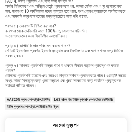
FAQ 4. অর্ডার প্রসেসিং এবং সীসা সময় সম্পর্কে কি?
অর্ডার নিশ্চিতকরণ এবং অগ্রিম পেমেন্ট গ্রহণ করার পর, আমরা মেশিন এবং পণ্য প্রস্তুত করা
হবে. সাধারণত 10 কার্যদিবসের মধ্যে প্রস্তুত হতে পারে, যখন প্রেরণ,ক্লায়েন্টকে অবহিত করবে
এবং আমদানি শুল্ক ছাড়পত্রের জন্য ক্লায়েন্টের জন্য নথি পাঠাবে.
প্রশ্ন ৫। কোন গুণটি নিশ্চিত করা হবে?
কারখানা থেকে ডেলিভারি আগে 100% নতুন এবং মান পরিদর্শন।
ভালো প্যাকেজের জন্য স্থিতিশীল এক্সপোর্ট বক্স।
প্রশ্ন ৬। আপনি কি কাজ পরিচালনা করতে পারেন?
মেশিনটি ইংরেজিতে প্রদর্শন, ইংরেজি ম্যানুয়াল এবং ইনস্টলেশন এবং অপারেশনের জন্য ভিডিও
সরবরাহ করবে।
প্রশ্ন ৭। আপনার প্রকৌশলী যন্ত্রের পাশে না থাকলে কীভাবে যন্ত্রাংশ প্রতিস্থাপন করতে
পারেন?
বোনিনের প্রকৌশলী ইমেইল এবং ভিডিওর মাধ্যমে সমাধান প্রদান করতে পারে। ওয়ারেন্টি সময়ের
মধ্যে, আমরা বিনামূল্যে জন্য খুচরা যন্ত্রাংশ এবং খুচরা সরবরাহের জন্য আজীবন প্রযুক্তিগত
সহায়তা পাঠাতে পারেন।
AA320N ল্যাব স্পেকট্রোফটোমিটার
L6S ডাবল বিম ইউভি দৃশ্যমান স্পেকট্রোফোটোমিটার
ইউভি দৃশ্যমান স্পেকট্রোফোটোমিটার টাচ স্ক্রিন
এর সেরা মূল্য পান