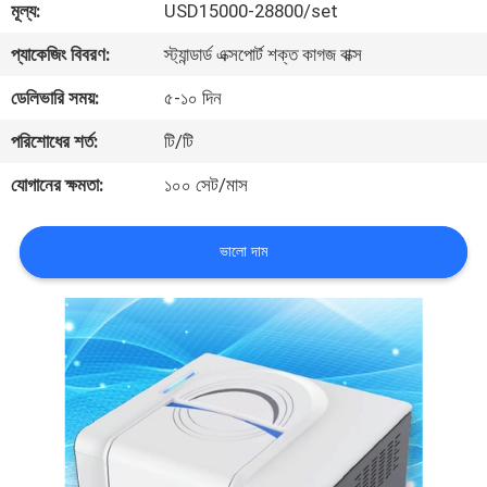
মূল্য:
USD15000-28800/set
মান
প্যাকেজিং বিবরণ:
স্ট্যান্ডার্ড এক্সপোর্ট শক্ত কাগজ বাক্স
নিয়ন্ত্রণ
ডেলিভারি সময়:
৫-১০ দিন
পরিশোধের শর্ত:
টি/টি
যোগাযোগ
যোগানের ক্ষমতা:
১০০ সেট/মাস
করুন
ভালো দাম
উদ্ধৃতির
জন্য
আবেদন
সাইট
ম্যাপ