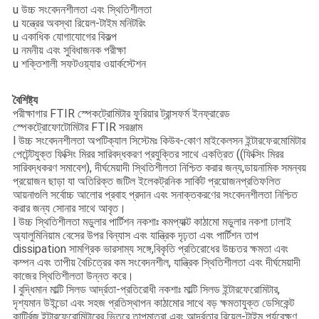
u উচ্চ সংবেদনশীলতা এবং স্থিতিশীলতা
u যন্ত্রের অবস্থা রিয়েল-টাইম মনিটরিং
u একাধিক যোগাযোগের বিকল্প
u নমনীয় এবং সুবিধাজনক পরীক্ষা
u শক্তিশালী সফটওয়্যার ওয়ার্কস্টেশন
বৈশিষ্ট্য
পরীক্ষাগার FTIR স্পেকট্রোমিটার ফুরিয়ার ট্রান্সফর্ম ইনফ্রারেড
স্পেকট্রোফোটোমিটার FTIR সরঞ্জাম
l উচ্চ সংবেদনশীলতা অপটিক্যাল সিস্টেমঃ কিউব-কোণ মাইকেলসন ইন্টারফেরমোমিটার
পেটেন্টযুক্ত ফিক্সিং মিরর সারিবদ্ধকরণ প্রযুক্তির সাথে একত্রিত ((ফিক্সিং মিরর
সারিবদ্ধকরণ সমাবেশ), দীর্ঘমেয়াদী স্থিতিশীলতা নিশ্চিত করার জন্য,ডায়নামিক সমন্বয়
প্রয়োজন ছাড়া যা অতিরিক্ত জটিল ইলেকট্রনিক সার্কিট প্রয়োজনপ্রতিফলিত
আয়নাগুলি সর্বোচ্চ আলোর প্রবাহ প্রদান এবং সনাক্তকরণের সংবেদনশীলতা নিশ্চিত
করার জন্য সোনার সাথে আবৃত।
l উচ্চ স্থিতিশীলতা মডুলার পার্টিশন নকশাঃ কমপ্যাক্ট কাঠামো মডুলার নকশা ঢালাই
অ্যালুমিনিয়াম বেসের উপর বিন্যাস এবং যান্ত্রিক দৃঢ়তা এবং পার্টিশন তাপ
dissipation সামগ্রিক ভারসাম্য সঙ্গে,বিকৃতি প্রতিরোধের উচ্চতর ক্ষমতা এবং
কম্পন এবং তাপীয় বৈচিত্রের কম সংবেদনশীল, যান্ত্রিক স্থিতিশীলতা এবং দীর্ঘমেয়াদী
কাজের স্থিতিশীলতা উন্নত করে।
l বুদ্ধিমান মাল্টি সিলড আর্দ্রতা-প্রতিরোধী নকশাঃ মাল্টি সিলড ইন্টারফেরোমিটার,
দৃশ্যমান উইন্ডো এবং সহজ প্রতিস্থাপন কাঠামোর সাথে বড় ক্ষমতাযুক্ত ডেসিকেন্ট
কার্ট্রিজ,ইন্টারফেরোমিটারের ভিতরে তাপমাত্রা এবং আর্দ্রতার রিয়েল-টাইম পর্যবেক্ষণ,