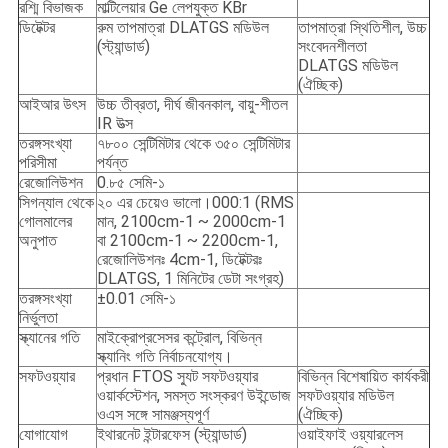
রশ্মি বিভাজক
মাল্টিলেয়ার Ge লেপযুক্ত KBr
ডিটেক্টর
রুম তাপমাত্রা DLATGS মডিউল
তাপমাত্রা স্থিতিশীল, উচ্চ
(স্ট্যান্ডার্ড)
সংবেদনশীলতা
DLATGS মডিউল
(ঐচ্ছিক)
আইআর উৎস
উচ্চ তীব্রতা, দীর্ঘ জীবনকাল, বায়ু-শীতল
IR উত্স
তরঙ্গসংখ্যা
৭৮০০ সেন্টিমিটার থেকে ৩৫০ সেন্টিমিটার
পরিসীমা
পর্যন্ত
রেজোলিউশন
0.৮৫ সেমি-১
সিগন্যাল থেকে
২০ এর চেয়েও ভালো।000:1 (RMS
গোলমালের
মান, 2100cm-1 ~ 2000cm-1
অনুপাত
বা 2100cm-1 ~ 2200cm-1,
রেজোলিউশনঃ 4cm-1, ডিটেক্টরঃ
DLATGS, 1 মিনিটের ডেটা সংগ্রহ)
তরঙ্গসংখ্যা
±0.01 সেমি-১
নির্ভুলতা
স্ক্যানের গতি
মাইক্রোপ্রসেসর কন্ট্রোল, বিভিন্ন
স্ক্যানিং গতি নির্বাচনযোগ্য।
সফটওয়্যার
প্রধান FTOS স্যুট সফটওয়্যার
বিভিন্ন বিশেষায়িত কার্যকরী
ওয়ার্কস্টেশন, সমস্ত সংস্করণ উইন্ডোজ
সফটওয়্যার মডিউল
ওএস সঙ্গে সামঞ্জস্যপূর্ণ
(ঐচ্ছিক)
যোগাযোগ
ইথারনেট ইন্টারফেস (স্ট্যান্ডার্ড)
ওয়াইফাই ওয়্যারলেস