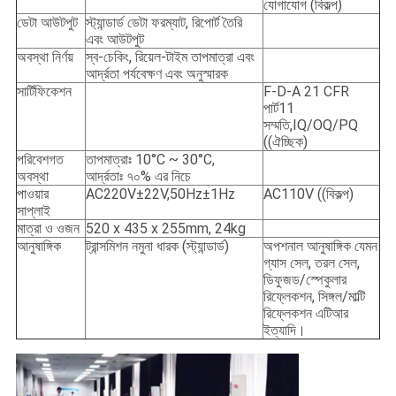
যোগাযোগ (বিকল্প)
ডেটা আউটপুট
স্ট্যান্ডার্ড ডেটা ফরম্যাট, রিপোর্ট তৈরি
এবং আউটপুট
অবস্থা নির্ণয়
স্ব-চেকিং, রিয়েল-টাইম তাপমাত্রা এবং
আর্দ্রতা পর্যবেক্ষণ এবং অনুস্মারক
সার্টিফিকেশন
F-D-A 21 CFR
পার্ট11
সম্মতি,IQ/OQ/PQ
((ঐচ্ছিক)
পরিবেশগত
তাপমাত্রাঃ 10°C ~ 30°C,
অবস্থা
আর্দ্রতাঃ ৭০% এর নিচে
পাওয়ার
AC220V±22V,50Hz±1Hz
AC110V ((বিকল্প)
সাপ্লাই
মাত্রা ও ওজন
520 x 435 x 255mm, 24kg
আনুষাঙ্গিক
ট্রান্সমিশন নমুনা ধারক (স্ট্যান্ডার্ড)
অপশনাল আনুষাঙ্গিক যেমন
গ্যাস সেল, তরল সেল,
ডিফুজড/স্পেকুলার
রিফ্লেকশন, সিঙ্গল/মাল্টি
রিফ্লেকশন এটিআর
ইত্যাদি।