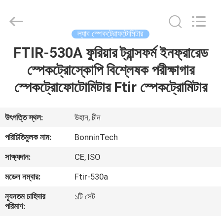
Technology
Ltd..
All
Rights
Reserved.
ল্যাব স্পেকট্রোফটোমিটার
Developed
by
ECER
FTIR-530A ফুরিয়ার ট্রান্সফর্ম ইনফ্রারেড
বাড়ি
স্পেকট্রোস্কোপি বিশ্লেষক পরীক্ষাগার
পণ্য
স্পেকট্রোফোটোমিটার Ftir স্পেকট্রোমিটার
ভিডিও
উৎপত্তি স্থল:
উহান, চীন
পরিচিতিমুলক নাম:
BonninTech
আমাদের
সাক্ষ্যদান:
CE, ISO
সম্পর্কে
মডেল নম্বার:
Ftir-530a
কারখানা
ন্যূনতম চাহিদার
১টি সেট
পরিমাণ:
ভ্রমণ