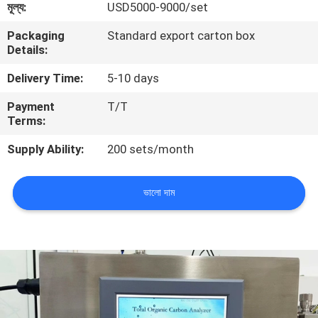
মূল্য:
USD5000-9000/set
মান
Packaging
Standard export carton box
Details:
নিয়ন্ত্রণ
Delivery Time:
5-10 days
যোগাযোগ
Payment
T/T
Terms:
করুন
Supply Ability:
200 sets/month
উদ্ধৃতির
ভালো দাম
জন্য
আবেদন
সাইট
ম্যাপ