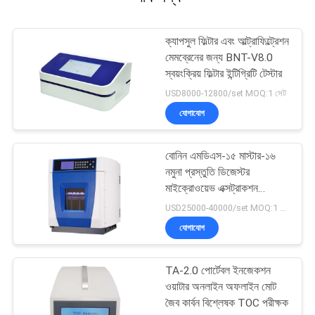
ক্যাপসুল ফিল্টার এবং আল্ট্রাফিল্ট্রেশন
মেমব্রেনের জন্য BNT-V8.0
স্বয়ংক্রিয় ফিল্টার ইন্টিগ্রিটি টেস্টার
USD8000-12800/set MOQ:1 সেট
যোগাযোগ
বোনিন এমডিএস-১৫ মাস্টার-১৬
নমুনা প্রস্তুতি ডিজেস্টর
মাইক্রোওয়েভ এক্সট্রাকশন
ডিজেস্টর সিস্টেম
USD25000-40000/set MOQ:1 সেট
যোগাযোগ
TA-2.0 পোর্টেবল ইনজেকশন
ওয়াটার অনলাইন অফলাইন মোট
জৈব কার্বন বিশ্লেষক TOC পরীক্ষক