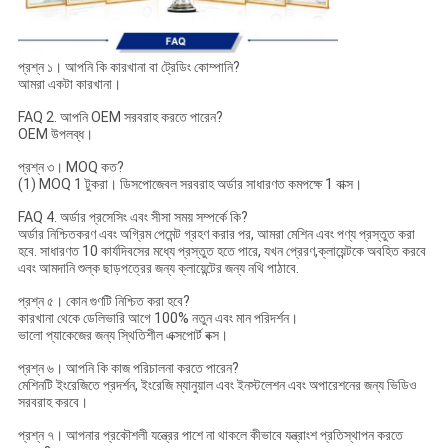
প্রশ্ন ১। আপনি কি কারখানা বা ট্রেডিং কোম্পানি?
আমরা একটা কারখানা।
FAQ 2. আপনি OEM সরবরাহ করতে পারেন?
OEM উপলব্ধ।
প্রশ্ন ৩। MOQ কত?
(1) MOQ 1 টুকরা। ডিসপোজেবল সরবরাহ অর্ডার সাধারণত কমপক্ষে 1 বাক্স।
FAQ 4. অর্ডার প্রসেসিং এবং সীসা সময় সম্পর্কে কি?
অর্ডার নিশ্চিতকরণ এবং অগ্রিম পেমেন্ট গ্রহণ করার পর, আমরা মেশিন এবং পণ্য প্রস্তুত করা
হবে. সাধারণত 10 কার্যদিবসের মধ্যে প্রস্তুত হতে পারে, যখন প্রেরণ,ক্লায়েন্টকে অবহিত করবে
এবং আমদানি শুল্ক ছাড়পত্রের জন্য ক্লায়েন্টের জন্য নথি পাঠাবে.
প্রশ্ন ৫। কোন গুণটি নিশ্চিত করা হবে?
কারখানা থেকে ডেলিভারি আগে 100% নতুন এবং মান পরিদর্শন।
ভালো প্যাকেজের জন্য স্থিতিশীল এক্সপোর্ট বক্স।
প্রশ্ন ৬। আপনি কি কাজ পরিচালনা করতে পারেন?
মেশিনটি ইংরেজিতে প্রদর্শন, ইংরেজি ম্যানুয়াল এবং ইনস্টলেশন এবং অপারেশনের জন্য ভিডিও
সরবরাহ করবে।
প্রশ্ন ৭। আপনার প্রকৌশলী যন্ত্রের পাশে না থাকলে কীভাবে যন্ত্রাংশ প্রতিস্থাপন করতে