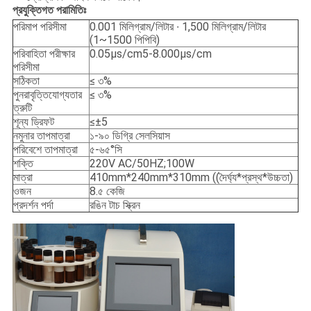
প্রযুক্তিগত পরামিতিঃ
পরিমাপ পরিসীমা
0.001 মিলিগ্রাম/লিটার ∙ 1,500 মিলিগ্রাম/লিটার
(1~1500 পিপিবি)
পরিবাহিতা পরীক্ষার
0.05μs/cm5-8.000μs/cm
পরিসীমা
সঠিকতা
≤ ৩%
পুনরাবৃত্তিযোগ্যতার
≤ ৩%
ত্রুটি
শূন্য ড্রিফট
≤±5
নমুনার তাপমাত্রা
১-৯০ ডিগ্রি সেলসিয়াস
পরিবেশে তাপমাত্রা
৫-৬৫°সি
শক্তি
220V AC/50HZ;100W
মাত্রা
410mm*240mm*310mm ((দৈর্ঘ্য*প্রস্থ*উচ্চতা)
ওজন
8.৫ কেজি
প্রদর্শন পর্দা
রঙিন টাচ স্ক্রিন