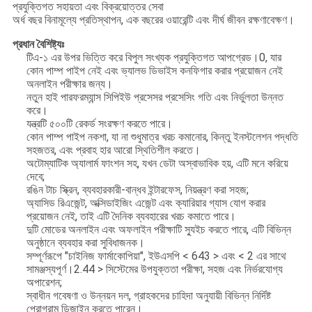
প্রযুক্তিগত সহায়তা এবং বিক্রয়োত্তর সেবা
অর্ধ বছর বিনামূল্যে প্রতিস্থাপন, এক বছরের ওয়ারেন্টি এবং দীর্ঘ জীবন রক্ষণাবেক্ষণ।
প্রধান বৈশিষ্ট্যঃ
টিএ-১ এর উপর ভিত্তি করে বিপুল সংখ্যক প্রযুক্তিগত আপগ্রেড।0, যার
কোন পাম্প পাইপ নেই এবং ভ্যালভ ডিভাইস কনফিগার করার প্রয়োজন নেই
অনলাইন পরীক্ষার জন্য।
নতুন হাই পারফরম্যান্স সিপিইউ প্রসেসর প্রসেসিং গতি এবং নির্ভুলতা উন্নত
করে।
যন্ত্রটি ৫০০টি রেকর্ড সংরক্ষণ করতে পারে।
কোন পাম্প পাইপ নকশা, যা না শুধুমাত্র খরচ কমানোর, কিন্তু ইনস্টলেশন পদ্ধতি
সহজতর, এবং প্রবাহ হার আরো স্থিতিশীল করতে।
অটোম্যাটিক অ্যালার্ম ফাংশন সহ, যখন ডেটা অস্বাভাবিক হয়, এটি মনে করিয়ে
দেবে;
রঙিন টাচ স্ক্রিন, ব্যবহারকারী-বান্ধব ইন্টারফেস, নিয়ন্ত্রণ করা সহজ;
অ্যাসিড রিএজেন্ট, অক্সিডাইজিং এজেন্ট এবং ক্যারিয়ার গ্যাস যোগ করার
প্রয়োজন নেই, তাই এটি দৈনিক ব্যবহারের খরচ কমাতে পারে।
দুটি মোডের অনলাইন এবং অফলাইন পরীক্ষাটি স্যুইচ করতে পারে, এটি বিভিন্ন
অনুষ্ঠানে ব্যবহার করা সুবিধাজনক।
সম্পূর্ণরূপে "চাইনিজ ফার্মাকোপিয়া", ইউএসপি < 643 > এবং < 2 এর সাথে
সামঞ্জস্যপূর্ণ।2.44 > সিস্টেমের উপযুক্ততা পরীক্ষা, সহজ এবং নির্ভরযোগ্য
অপারেশন;
স্বাধীন গবেষণা ও উন্নয়ন দল, গ্রাহকদের চাহিদা অনুযায়ী বিভিন্ন নির্দিষ্ট
প্রোগ্রাম ডিজাইন করতে পারেন।