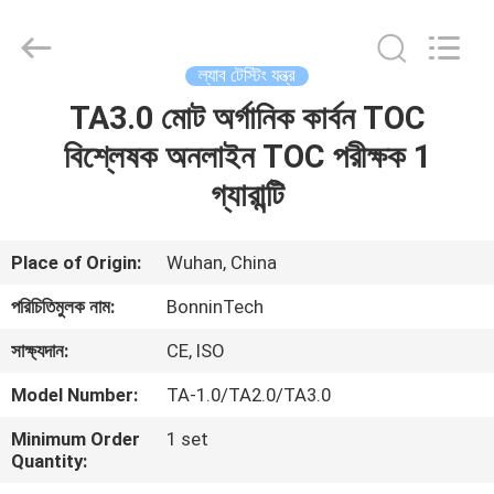
Bonnin
Technology
Ltd..
All
Rights
ল্যাব টেস্টিং যন্ত্র
Reserved.
Developed
by
TA3.0 মোট অর্গানিক কার্বন TOC
বাড়ি
ECER
বিশ্লেষক অনলাইন TOC পরীক্ষক 1
পণ্য
গ্যারান্টি
ভিডিও
Place of Origin:
Wuhan, China
পরিচিতিমুলক নাম:
BonninTech
আমাদের
সাক্ষ্যদান:
CE, ISO
সম্পর্কে
Model Number:
TA-1.0/TA2.0/TA3.0
কারখানা
Minimum Order
1 set
Quantity:
ভ্রমণ