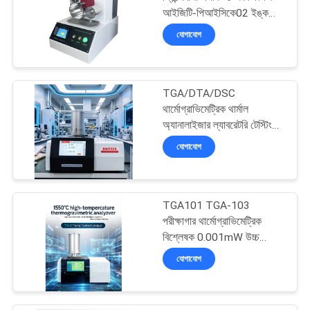
আইজিটি-পিআইসিকে02 ইঙ্ক
PRIVACY
প্রিন্টেবিলিটি পিকিং টেস্টার
যোগাযোগ
POLICY
TGA/DTA/DSC
থার্মোগ্রাভিমেট্রিক থার্মাল
অ্যানালাইজার ল্যাবরেটরি টেস্টিং
ইকুইপমেন্ট
যোগাযোগ
TGA101 TGA-103
পরীক্ষাগার থার্মোগ্রাভিমেট্রিক
বিশ্লেষক 0.001mW উচ্চ
সংবেদনশীলতা সহ
যোগাযোগ