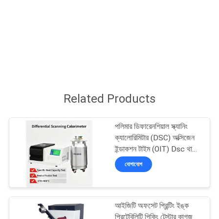
মান
নিয়ন্ত্রণ
যোগাযোগ
করুন
Related Products
উদ্ধৃতির
পলিমার ডিফারেনশিয়াল স্ক্যানিং
জন্য
ক্যালোরিমিটার (DSC) অক্সিজেন
ইন্ডাকশন টাইম (OIT) Dsc থার্মাল
আবেদন
অ্যানালাইসিস যন্ত্র
যোগাযোগ
সাইট
ম্যাপ
আইজিটি অফসেট প্রিন্টিং ইঙ্ক
প্রিন্টেবিলিটি পিকিং টেস্টার কাগজ