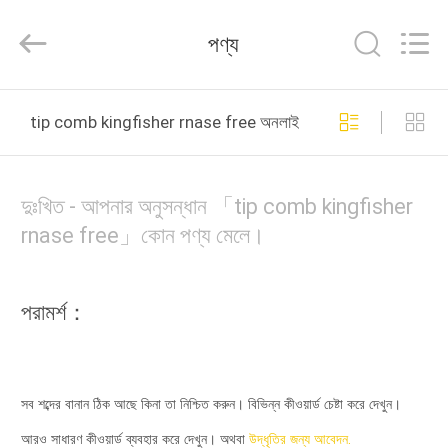
Bonnin
Technology
Ltd..
পণ্য
All
Rights
Reserved.
Developed
by
বাড়ি
ECER
tip comb kingfisher rnase free অনলাইন উত্পাদন
পণ্য
দুঃখিত - আপনার অনুসন্ধান 「tip comb kingfisher
ভিডিও
rnase free」কোন পণ্য মেলে।
আমাদের
পরামর্শ：
সম্পর্কে
কারখানা
সব শব্দের বানান ঠিক আছে কিনা তা নিশ্চিত করুন। বিভিন্ন কীওয়ার্ড চেষ্টা করে দেখুন।
ভ্রমণ
আরও সাধারণ কীওয়ার্ড ব্যবহার করে দেখুন। অথবা
উদ্ধৃতির জন্য আবেদন.