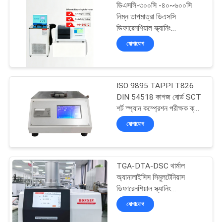
ডিএসসি-৩০০সি -৪০~৬০০সি
নিম্ন তাপমাত্রা ডিএসসি
ডিফারেনশিয়াল স্ক্যানিং
ক্যালোরিমিটার উচ্চ নির্ভুলতার সাথে
যোগাযোগ
ISO 9895 TAPPI T826
DIN 54518 কাগজ বোর্ড SCT
শর্ট স্প্যান কম্প্রেশন পরীক্ষক ক্রাশ
পরীক্ষক
যোগাযোগ
TGA-DTA-DSC থার্মাল
অ্যানালাইসিস সিমুলটেনিয়াস
ডিফারেনশিয়াল স্ক্যানিং
ক্যালোরিমিটার OIT থার্মাল
যোগাযোগ
কন্ডাক্টিভিটি সিনক্রোনাস থার্মাল