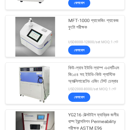
যোগাযোগ
মান
MFT-1000 প্যাকেজিং প্যাকেজ
নিয়ন্ত্রণ
9
ফুটো পরীক্ষক
DSC ডিফারেনশিয়াল স্ক্যানিং
যোগাযোগ
USD8000-12800/set MOQ:1 সেট
ক্যালোরিমিটার
যোগাযোগ
করুন
কিউ-ল্যাব ইউভি ল্যাম্প এএসটিএম
উদ্ধৃতির
জি১৫৪ সহ ইউভি-কিউ প্লাস্টিক
জন্য
অ্যাক্সিলারেটেড এজিং টেস্ট চেম্বার
74
USD2000-8000/set MOQ:1 সেট
আবেদন
যোগাযোগ
পাল্প টেস্টিং মেশিন
সাইট
YG216 টেক্সটাইল ফ্যাব্রিক জলীয়
ম্যাপ
বাষ্প ট্রান্সমিশন Permeability
পরীক্ষক ASTM E96