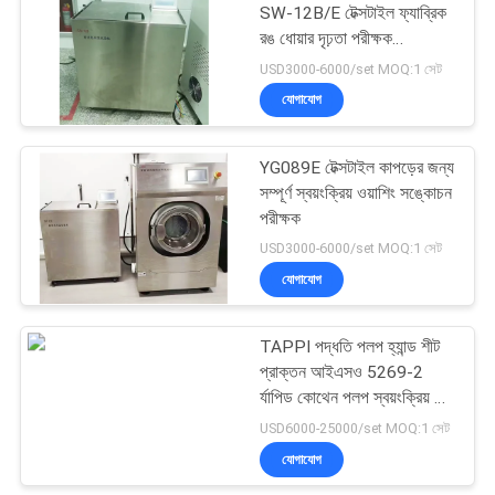
SW-12B/E টেক্সটাইল ফ্যাব্রিক
রঙ ধোয়ার দৃঢ়তা পরীক্ষক
9
Rotawash রঙ দৃঢ়তা পরীক্ষক
USD3000-6000/set MOQ:1 সেট
যোগাযোগ
তরল পৃষ্ঠতল টেনশন মিটার
YG089E টেক্সটাইল কাপড়ের জন্য
সম্পূর্ণ স্বয়ংক্রিয় ওয়াশিং সঙ্কোচন
পরীক্ষক
USD3000-6000/set MOQ:1 সেট
যোগাযোগ
28
ল্যাবরেটরি ভ্যাকুয়াম ফ্রিজ
TAPPI পদ্ধতি পলপ হ্যান্ড শীট
প্রাক্তন আইএসও 5269-2
ড্রায়ার
র্যাপিড কোথেন পলপ স্বয়ংক্রিয় শীট
প্রাক্তন তিন ভ্যাকুয়াম ড্রায়ার সহ
USD6000-25000/set MOQ:1 সেট
যোগাযোগ