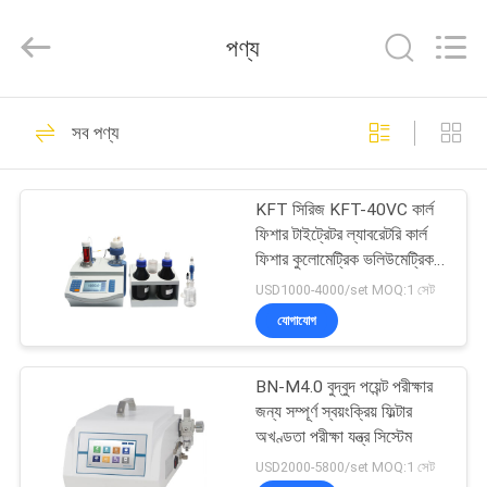
Bonnin
Technology
Ltd..
পণ্য
All
Rights
Reserved.
Developed
বাড়ি
by
33
ECER
সব পণ্য
ফ্লেক্সো অফসেট ইনক
পণ্য
প্রুফার
KFT সিরিজ KFT-40VC কার্ল
ফিশার টাইট্রেটর ল্যাবরেটরি কার্ল
ভিডিও
ফিশার কুলোমেট্রিক ভলিউমেট্রিক
আর্দ্রতা টাইট্রেটর তেল জল সামগ্রী
USD1000-4000/set MOQ:1 সেট
পরীক্ষা
আমাদের
যোগাযোগ
16
সম্পর্কে
টিজিএ ডিএসসি সিঙ্ক্রোন
BN-M4.0 বুদ্বুদ পয়েন্ট পরীক্ষার
জন্য সম্পূর্ণ স্বয়ংক্রিয় ফিল্টার
কারখানা
থার্মাল অ্যানালাইজার
অখণ্ডতা পরীক্ষা যন্ত্র সিস্টেম
ভ্রমণ
USD2000-5800/set MOQ:1 সেট