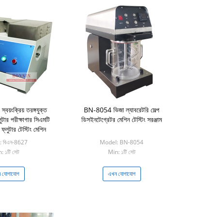
য়ংক্রিয় তরঙ্গযুক্ত
BN-8054 ভিজা ল্যাবরেটরি সেল্প
ুটার পরীক্ষাগার সিএমটি
ডিসইনটেগ্রেটর মেশিন টেস্টিং সরঞ্জাম
্লুটার টেস্টিং মেশিন
 বিএন-8627
Model: BN-8054
: ১টি সেট
Min: ১টি সেট
 যোগাযোগ
এখন যোগাযোগ