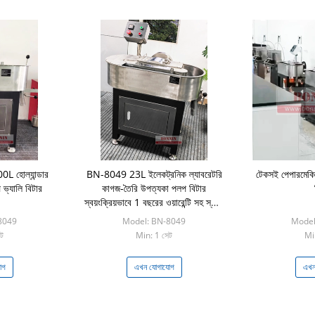
 হোল্যান্ডার
BN-8049 23L ইলেকট্রনিক ল্যাবরেটরি
টেকসই পেপারমেকিং 
 ভ্যালি বিটার
কাগজ-তৈরি উপত্যকা পলপ বিটার
স্বয়ংক্রিয়ভাবে 1 বছরের ওয়ারেন্টি সহ স্লারি
ব্যবহার
8049
Model: BN-8049
Model
ট
Min: 1 সেট
Mi
োগ
এখন যোগাযোগ
এখন