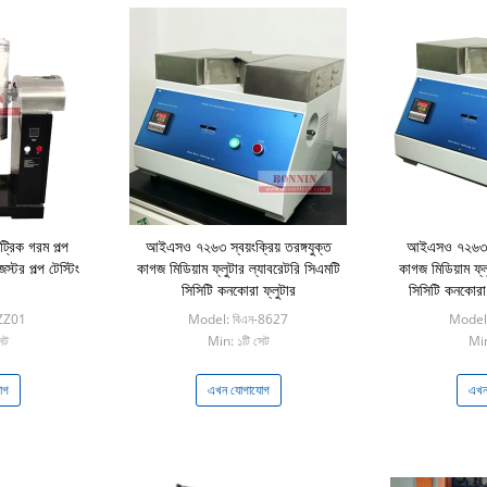
্রিক গরম পল্প
আইএসও ৭২৬৩ স্বয়ংক্রিয় তরঙ্গযুক্ত
আইএসও ৭২৬৩ স্ব
স্টর পল্প টেস্টিং
কাগজ মিডিয়াম ফ্লুটার ল্যাবরেটরি সিএমটি
কাগজ মিডিয়াম ফ্ল
সিসিটি কনকোরা ফ্লুটার
সিসিটি কনকোরা ফ
ZZ01
Model: বিএন-8627
Model:
েট
Min: ১টি সেট
Min
োগ
এখন যোগাযোগ
এখন