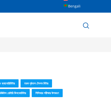
Bengali
নিং ক্যালোরিমিটার
তরল পৃষ্ঠতল টেনশন মিটার
ডিজিটাল রোটারি ভিসকোমিটার
পিসিআর পরীক্ষার উপকরণ