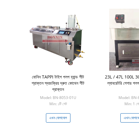
বোনিন TAPPI টাইপ পলপ হ্যান্ড শীট
23L / 47L 100L 300L
প্রাক্তন স্বয়ংক্রিয় দ্রুত কোথেন শীট
ল্যাবরেটরি পেপার পলপ
প্রাক্তন
Model: BN-8053-01U
Model: BN-
Min: ১টি সেট
Min: 1 সে
এখন যোগাযোগ
এখন যোগায