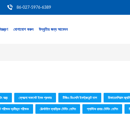
86-027-5976-6389
য়ন্ত্রণ
যোগাযোগ করুন
উদ্ধৃতির জন্য আবেদন
িং যন্ত্র
ফ্লেক্সো অফসেট ইনক প্রুফার
টিজিএ ডিএসসি ইনস্ট্রুমেন্ট তাপ
ডিফারেনশিয়াল স্ক্যা
ট পরীক্ষক দ্রবীভূত পরীক্ষক
টেক্সটাইল ফ্যাব্রিক টেস্টিং মেশিন
প্লাস্টিক রাবার টেস্টিং মেশিন