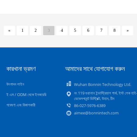
«
1
2
3
4
5
6
7
8
»
কারখানা ভ্রমণ
আমাদের সাথে যোগাযোগ করুন
উৎপাদন লাইন
Wuhan Bonnin Technology Ltd.
নং 119 গুয়ানান ইন্ডাস্ট্রিয়াল পার্ক, ইস্ট লেক হা
ই এম / ODM থেকে ইনকয়েরি
ডেভেলপমেন্ট ডিস্ট্রিক্ট, উহান, চীন
গবেষণা এবং বিকাশকারী
86-027-5976-6389
aimee@bonnintech.com