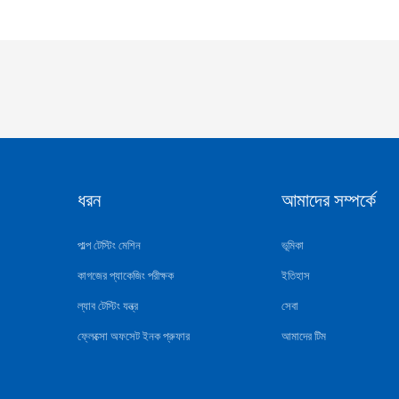
ধরন
আমাদের সম্পর্কে
পাল্প টেস্টিং মেশিন
ভূমিকা
কাগজের প্যাকেজিং পরীক্ষক
ইতিহাস
ল্যাব টেস্টিং যন্ত্র
সেবা
ফ্লেক্সো অফসেট ইনক প্রুফার
আমাদের টিম