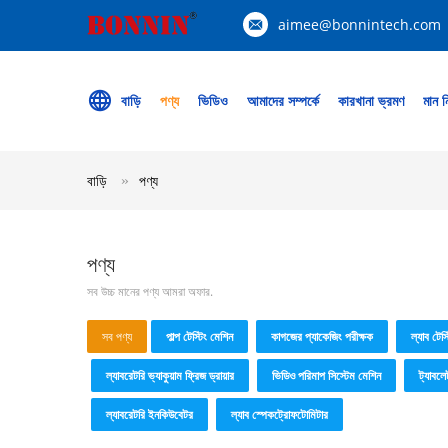
aimee@bonnintech.com
বাড়ি
পণ্য
ভিডিও
আমাদের সম্পর্কে
কারখানা ভ্রমণ
মান নি
বাড়ি
পণ্য
পণ্য
সব উচ্চ মানের পণ্য আমরা অফার.
সব পণ্য
পাল্প টেস্টিং মেশিন
কাগজের প্যাকেজিং পরীক্ষক
ল্যাব টেস্ট
ল্যাবরেটরি ভ্যাকুয়াম ফ্রিজ ড্রায়ার
ভিডিও পরিমাপ সিস্টেম মেশিন
ট্যাবলে
ল্যাবরেটরি ইনকিউবেটর
ল্যাব স্পেকট্রোফটোমিটার