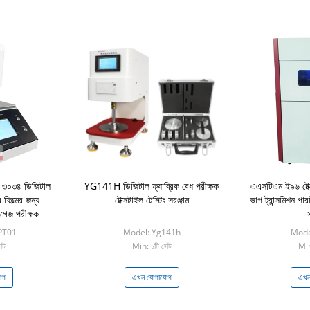
০৩৪ ডিজিটাল
YG141H ডিজিটাল ফ্যাব্রিক বেধ পরীক্ষক
এএসটিএম ই৯৬ টেক্স
ফিল্মের জন্য
টেক্সটাইল টেস্টিং সরঞ্জাম
ভাপ ট্রান্সমিশন পারম
র গেজ পরীক্ষক
PT01
Model: Yg141h
Mode
েট
Min: ১টি সেট
Min
োগ
এখন যোগাযোগ
এখন