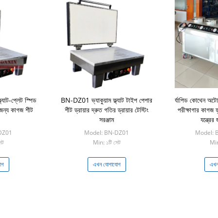
যাট-প্লেট স্পিড
BN-DZ01 ভ্যাকুয়াম ফ্ল্যাট টাইপ পেপার
র্যাপিড কোথেন অটোম
ম জন্য কাগজ শীট
শীট ড্রায়ার দ্রুত গতির ড্রায়ার টেস্টিং
পরীক্ষাগার কাগজ হ্
সরঞ্জাম
যন্ত্রের
DZ01
Model: BN-DZ01
Model: 
েট
Min: ১টি সেট
Min
োগ
এখন যোগাযোগ
এখন