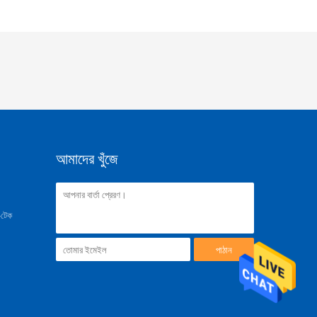
আমাদের খুঁজে
ই-টেক
পাঠান