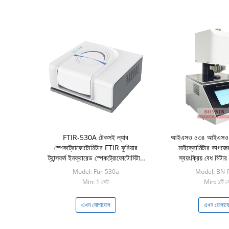
FTIR-530A টেকসই ল্যাব
আইএসও ৫৩৪ আইএসও ৩
স্পেকট্রোফোটোমিটার FTIR ফুরিয়ার
মাইক্রোমিটার কাগজের 
ট্রান্সফর্ম ইনফ্রারেড স্পেকট্রোফোটোমিটার
স্বয়ংক্রিয় বেধ মিটা
OEM
Model: Ftir-530a
Model: BN-
Min: 1 সেট
Min: ১টি স
এখন যোগাযোগ
এখন যোগায