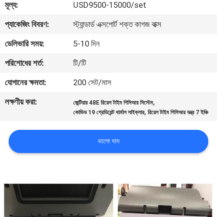
মূল্য:
USD9500-15000/set
মান
প্যাকেজিং বিবরণ:
স্ট্যান্ডার্ড এক্সপোর্ট শক্ত কাগজ বাক্স
নিয়ন্ত্রণ
ডেলিভারি সময়:
5-10 দিন
পরিশোধের শর্ত:
টি/টি
যোগাযোগ
যোগানের ক্ষমতা:
200 সেট/মাস
করুন
লক্ষণীয় করা:
,
জেন্টিয়ার 48E রিয়েল টাইম পিসিআর সিস্টেম
,
কোভিড 19 গ্রেডিয়েন্ট থার্মাল সাইক্লার
রিয়েল টাইম পিসিআর যন্ত্র 7 ইঞ্চি
উদ্ধৃতির
জন্য
ভালো দাম
আবেদন
সাইট
ম্যাপ