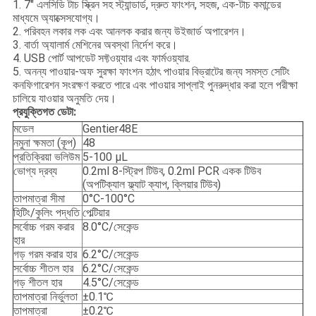
1. 7" এলসিডি টাচ স্ক্রিন সহ স্ট্যান্ডার্ড, দ্রুত ফাংশন, সহজ, এক-টাচ কমান্ডের
মাধ্যমে অ্যাক্সেসযোগ্য।
2. পরিবহন লকার লক এবং আনলক করার জন্য উইজার্ড অপারেশন।
3. বার্তা অ্যালার্ম মেশিনের অবস্থা নির্দেশ করে।
4. USB পোর্ট আপডেট সফ্টওয়্যার এবং ফার্মওয়্যার.
5. অনন্য পাওয়ার-অফ সুরক্ষা ফাংশন হঠাৎ পাওয়ার বিভ্রাটের জন্য সমস্ত সেটিং
কনফিগারেশন সংরক্ষণ করতে পারে এবং পাওয়ার সাপ্লাই পুনরুদ্ধার করা হলে পরীক্ষা
চালিয়ে যাওয়ার অনুমতি দেয়।
প্রযুক্তিগত ডেটা:
মডেল
Gentier48E
নমুনা ক্ষমতা (কূপ)
48
প্রতিক্রিয়া ভলিউম
5-100 μL
ভোগ্য দ্রব্য
0.2ml 8-স্ট্রিপ টিউব, 0.2ml PCR একক টিউব
(অপটিক্যাল ফ্ল্যাট ক্যাপ, ক্লিয়ার টিউব)
তাপমাত্রা সীমা
0°C-100°C
হিটিং/কুলিং পদ্ধতি
পেল্টিয়ার
সর্বোচ্চ গরম করার
8.0°C/সেকেন্ড
হার
গড় গরম করার হার
6.2°C/সেকেন্ড
সর্বোচ্চ শীতল হার
6.2°C/সেকেন্ড
গড় শীতল হার
4.5°C/সেকেন্ড
তাপমাত্রা নির্ভুলতা
±0.1℃
তাপমাত্রা
±0.2℃