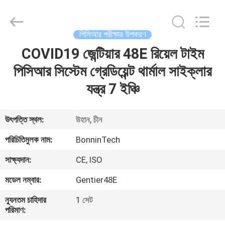
চিরুনি
সরবরাহকারী.
Copyright
©
2022
পিসিআর পরীক্ষার উপকরণ
-
2025
Wuhan
COVID19 জেন্টিয়ার 48E রিয়েল টাইম
বাড়ি
Bonnin
Technology
Ltd..
পিসিআর সিস্টেম গ্রেডিয়েন্ট থার্মাল সাইক্লার
All
Rights
পণ্য
যন্ত্র 7 ইঞ্চি
Reserved.
Developed
by
ECER
ভিডিও
উৎপত্তি স্থল:
উহান, চীন
পরিচিতিমুলক নাম:
BonninTech
আমাদের
সাক্ষ্যদান:
CE, ISO
সম্পর্কে
মডেল নম্বার:
Gentier48E
কারখানা
ন্যূনতম চাহিদার
1 সেট
পরিমাণ:
ভ্রমণ