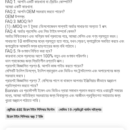
FAQ 1. আপনি একটি কারখানা বা ট্রেডিং কোম্পানি?
আমরা একটি কারখানা.
FAQ 2. আপনি OEM সরবরাহ করতে পারেন?
OEM উপলব্ধ.
FAQ 3. MOQ কি?
(1)।MOQ হল 1 টুকরা।ডিসপোজেবল সাপ্লাই অর্ডার সাধারণত অন্তত 1 বক্স.
FAQ 4. অর্ডার প্রসেসিং এবং লিড টাইম সম্পর্কে কেমন?
অর্ডার নিশ্চিতকরণ এবং অগ্রিম অর্থ প্রদানের পরে, আমরা মেশিন এবং পণ্য প্রস্তুত করব।
সাধারণত 10 কার্যদিবসের মধ্যে প্রস্তুত হতে পারে, যখন প্রেরণ, ক্লায়েন্টকে অবহিত করবে এবং
ক্লায়েন্টকে আমদানি শুল্ক ছাড়পত্রের জন্য নথি পাঠাবে।
FAQ 5. কি গুণমান নিশ্চিত করা হবে?
কারখানা থেকে প্রসবের আগে 100% নতুন এবং গুণমান পরিদর্শন।
ভাল প্যাকেজের জন্য স্থিতিশীল রপ্তানি বাক্স।
প্রায়শই জিজ্ঞাসিত প্রশ্ন 6. আপনি কাজ গাইড করতে পারেন?
মেশিনটি ইংলিশ ডিসপ্লে, ইংলিশ ম্যানুয়াল এবং ভিডিও সহ ইন্সটলেশন এবং অপারেশনের জন্য
সরবরাহ করবে।
প্রায়শই জিজ্ঞাসিত প্রশ্ন 7. মেশিনের পাশে না থাকলে আপনার ইঞ্জিনিয়ার কীভাবে যন্ত্রাংশ
প্রতিস্থাপন করতে পারে?
Bonnin এর প্রকৌশলী ইমেল এবং ভিডিও দ্বারা সমাধান প্রদান করতে পারে.ওয়ারেন্টি সময়ের
মধ্যে, আমরা অতিরিক্ত সরবরাহের জন্য বিনামূল্যে এবং আজীবন প্রযুক্তিগত সহায়তার জন্য
খুচরা যন্ত্রাংশ পাঠাতে পারি।
জেন্টিয়ার 48E রিয়েল টাইম পিসিআর সিস্টেম
কোভিড 19 গ্রেডিয়েন্ট থার্মাল সাইক্লার
রিয়েল টাইম পিসিআর যন্ত্র 7 ইঞ্চি