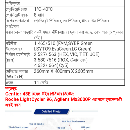
অভিন্নতা
গ্রেডিয়েন্ট রেঞ্জ
1°C-40°C
গ্রেডিয়েন্ট ব্লক
8 সারি
বিশেষ তাপমাত্রা
গ্রেডিয়েন্ট পিসিআর, লং পিসিআর, টাচ ডাউন পিসিআর
পোর্টোকল
সনাক্তকরণ পদ্ধতি
একই সময়ে 4টি চ্যানেল স্ক্যান করা হচ্ছে, কোন প্রান্ত প্রভাব
নেই।
পরিসীমা
1 465/510 (FAM,SYBR Green
উত্তেজনা/
I,SYTO9,EvaGreen,LC Green)
নির্গমন তরঙ্গদৈর্ঘ্য
2 527/ 563 (HEX, VIC, TET, JOE)
(nm)
3 580 /616 (ROX, টেক্সাস রেড)
4 632/ 664( Cy5)
মেশিনের আকার
260mm X 400mm X 2605mm
(WxDxH)
ওজন
11 কেজি
মন্তব্য:
Gentier 48E রিয়েল-টাইম পিসিআর সিস্টেম:
Roche LightCycler 96, Agilent Mx3000P এর সাথে চ্যানেলগুলি
একই রকম