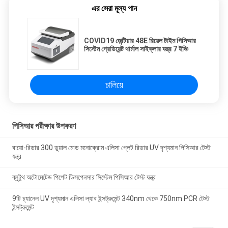
এর সেরা মূল্য পান
COVID19 জেন্টিয়ার 48E রিয়েল টাইম পিসিআর
সিস্টেম গ্রেডিয়েন্ট থার্মাল সাইক্লার যন্ত্র 7 ইঞ্চি
চালিয়ে
পিসিআর পরীক্ষার উপকরণ
বায়ো-রিডার 300 ডুয়াল মোড মনোক্রোম এলিসা প্লেট রিডার UV দৃশ্যমান পিসিআর টেস্ট
যন্ত্র
ব্লুটুথ অটোমেটেড পিপেট ডিসপেনসার সিস্টেম পিসিআর টেস্ট যন্ত্র
9টি চ্যানেল UV দৃশ্যমান এলিসা ল্যাব ইন্সট্রুমেন্ট 340nm থেকে 750nm PCR টেস্ট
ইন্সট্রুমেন্ট