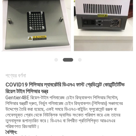
PRIVACY
POLICY
পণ্যের বর্ণনা
COVID19 পিসিআর ল্যাবরেটরি ডিএনএ ফাস্ট গ্রেডিয়েন্ট কোয়ান্টিটেটিভ
রিয়েল টাইম পিসিআর যন্ত্র
Gentier48E রিয়েল-টাইম পলিমারেজ চেইন রিঅ্যাকশন পিসিআর সিস্টেম,
পিসিআর যন্ত্রটি দ্রুত, নির্ভুল পলিমারেজ চেইন রিঅ্যাকশন (পিসিআর) সঞ্চালনের
উদ্দেশ্যে তৈরি করা হয়েছে, একই সময়ে ডিএনএ-বাইন্ডিং ফ্লুরোসেন্ট রঞ্জক বা
লেবেলযুক্ত প্রোব থেকে নিউক্লিক অ্যাসিড সংকেত পরিমাপ করে এবং তাদের
তুলনামূলক রূপান্তরিত করে। ডিএনএ বা বিপরীত প্রতিলিপিকৃত আরএনএর
পরিমাণগত রিডআউট।
বৈশিষ্ট্য: