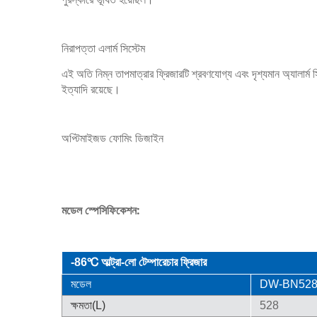
নিরাপত্তা এলার্ম সিস্টেম
এই অতি নিম্ন তাপমাত্রার ফ্রিজারটি শ্রবণযোগ্য এবং দৃশ্যমান অ্যালার্ম সিস্টে
ইত্যাদি রয়েছে।
অপ্টিমাইজড ফোমিং ডিজাইন
মডেল স্পেসিফিকেশন:
-86℃ আল্ট্রা-লো টেম্পারেচার ফ্রিজার
মডেল
DW-BN52
ক্ষমতা(L)
528