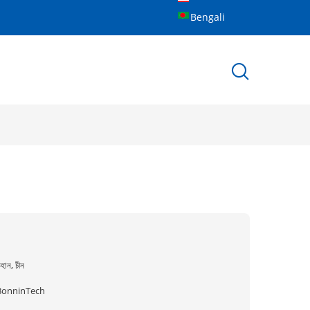
Bengali
হান, চীন
BonninTech