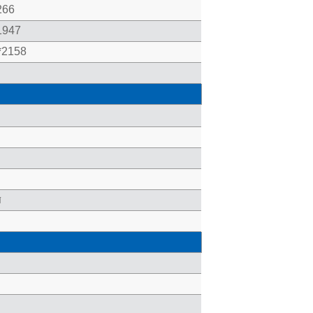
266
1947
*2158
র