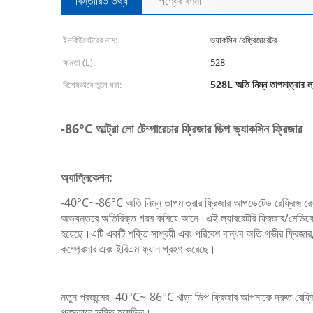
বিস্তারিত তথ্য
পণ্যের বর্ণনা
ইনকিউবেটরের নাম:
ভ্যাকসিন রেফ্রিজারেটর
ক্ষমতা (L):
528
528L অতি নিম্ন তাপমাত্রার ল্
বিশেষভাবে তুলে ধরা:
-86°C আল্ট্রা লো টেম্পারেচার ফ্রিজার ডিপ ভ্যাকসিন ফ্রিজার
অ্যাপ্লিকেশন:
-40°C~-86°C অতি নিম্ন তাপমাত্রার ফ্রিজার আপডেটেড রেফ্রিজারেশন সি
অভ্যন্তরে অতিরিক্ত গরম কমিয়ে আনে।এই ল্যাবরেটরি ফ্রিজার/মেডিকেল ফ
হয়েছে।এটি একটি শক্তি সাশ্রয়ী এবং পরিবেশ বান্ধব অতি গভীর ফ্রিজার, য
কম্প্রেসার এবং ইবিএম ফ্যান গ্রহণ করেছে।
নতুন প্রজন্মের -40°C~-86°C খাড়া ডিপ ফ্রিজার আপনাকে দ্রুত রেফ্রিজার
পুরস্কারে ভূষিত হয়েছিল।