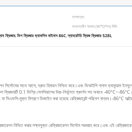
তাপমাত্রা:
অভ্যন্তরীণ আকার (W*D*H) মিমি:
যাব ফ্রিজার
ডিপ ফ্রিজার ভ্যাকসিন মাইনাস 86C
ল্যাবরেটরি ফ্রিজ ফ্রিজার 528L
,
,
স্টেমের সাথে আসে, দ্রুত হিমায়ন নিশ্চিত করে।এবং ভিআইপি প্লাস ভ্যাকুয়াম ইনসুলেশন
্রিজারটি 0.1 ডিগ্রি সেলসিয়াসের উচ্চ-নির্ভুলতা প্রদর্শন সহ অবাধে -40°C~-86°C রেঞ্জ
া সিএফসি-মুক্ত মিশ্রণে ডিজাইন করা হয়েছে রেফ্রিজারেন্ট পরিবেশ বান্ধব।-86°C আল্ট্রা ল
েশন নিশ্চিত করার লক্ষ্যযুক্ত রেফ্রিজারেশন সিস্টেম সরবরাহ করে।এবং এই রেফ্রিজারেশন প্র