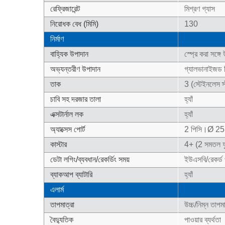
রেফ্রিজারেন্ট
মিশ্রণ গ্যাস
নিরোধক বেধ (মিমি)
130
নির্মাণ
বাহ্যিক উপাদান
স্প্রে করা সঙ্গে
অভ্যন্তরীণ উপাদান
গ্যালভানাইজড স
তাক
3 (স্টেইনলেস স
চাবি সহ দরজার তালা
হ্যাঁ
এক্সটার্নাল লক
হ্যাঁ
অ্যাক্সেস পোর্ট
2 পিসি।Ø 25 
কাস্টার
4+ (2 সমতল ফ
ডেটা লগিং/ব্যবধান/রেকর্ডিং সময়
ইউএসবি/রেকর্ড 
ব্যাকআপ ব্যাটারি
হ্যাঁ
এলার্ম
তাপমাত্রা
উচ্চ/নিম্ন তাপমা
বৈদ্যুতিক
পাওয়ার ব্যর্থতা