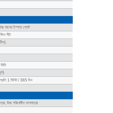
 উচ্চ মানের ইস্পাত প্লেট
্টিল শীট
্টীল)
মিমি
ুট)
প্রতি 1 মিনিট / 365 দিন
ত্রা, উচ্চ পরিবেষ্টিত তাপমাত্রা