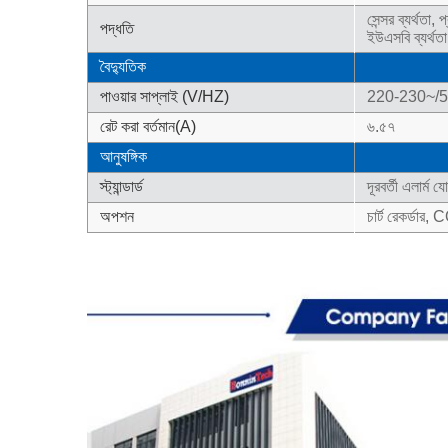
সেন্সর ব্যর্থতা,
পদ্ধতি
ইউএসবি ব্যর্থতা
বৈদ্যুতিক
পাওয়ার সাপ্লাই (V/HZ)
220-230~/
রেট করা বর্তমান(A)
৬.৫৭
আনুষঙ্গিক
স্ট্যান্ডার্ড
দূরবর্তী এলার্ম 
অপশন
চার্ট রেকর্ডার, 