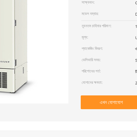
সাক্ষ্যদান:
C
মডেল নম্বার:
ন্যূনতম চাহিদার পরিমাণ:
1
মূল্য:
প্যাকেজিং বিবরণ:
স
ডেলিভারি সময়:
5
পরিশোধের শর্ত:
ট
যোগানের ক্ষমতা:
2
এখন যোগাযোগ