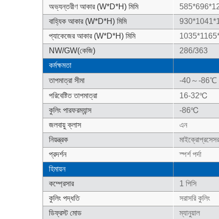
অভ্যন্তরীণ আকার (W*D*H) মিমি
585*696*1
বাহ্যিক আকার (W*D*H) মিমি
930*1041*
প্যাকেজের আকার (W*D*H) মিমি
1035*1165
NW/GW(কেজি)
286/363
কর্মক্ষমতা
তাপমাত্রা সীমা
-40～-86℃
পরিবেষ্টিত তাপমাত্রা
16-32℃
কুলিং পারফরম্যান্স
-86℃
জলবায়ু ক্লাস
এন
নিয়ন্ত্রক
মাইক্রোপ্রসেস
প্রদর্শন
স্পর্শ পর্দা
হিমায়ন
কম্প্রেসার
1 পিসি
কুলিং পদ্ধতি
সরাসরি কুলিং
ডিফ্রস্ট মোড
ম্যানুয়াল