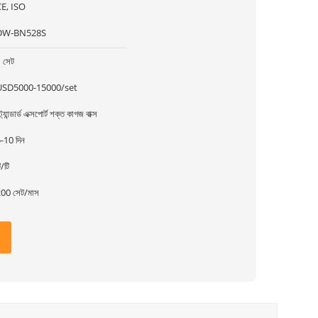
E, ISO
DW-BN528S
 সেট
USD5000-15000/set
্ট্যান্ডার্ড এক্সপোর্ট শক্ত কাগজ বাক্স
-10 দিন
ি/টি
00 সেট/মাস