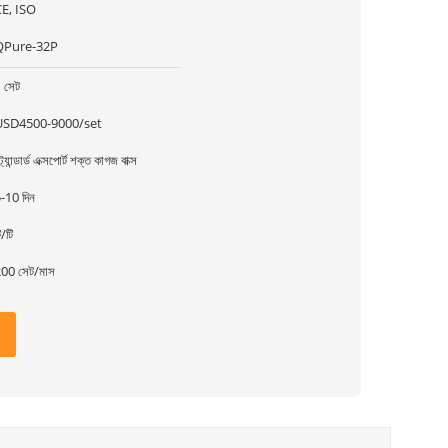
E, ISO
QPure-32P
 সেট
USD4500-9000/set
্ট্যান্ডার্ড এক্সপোর্ট শক্ত কাগজ বাক্স
-10 দিন
ি/টি
00 সেট/মাস