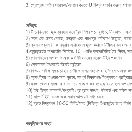
3. প্রোগ্রাম ফাইল সংরক্ষণ/আনয়ন করতে U ডিস্ক সমর্থন করুন, সফ্ট
বৈশিষ্ট্য:
1) উচ্চ নির্ভুলতা স্ক্রু ব্যবহার করে ট্রান্সমিশন গঠন বুঝতে, নিষ্কাশন দক
2) সরল এবং উদার চেহারা, উজ্জ্বল এবং প্রশস্ত পর্যবেক্ষণ উইন্ডো, কাজের 
3) ক্রস-সংক্রমণ এবং নমুনার অ্যারোসল দূষণ কমাতে নির্বীজন করার জন
4)অ্যান্ড্রয়েড অপারেটিং সিস্টেম, 10.1-ইঞ্চি ক্যাপাসিটিভ টাচ স্ক্রিন,
5) প্রোগ্রামের অগ্রগতি এবং অবশিষ্ট সময়ের রিয়েল-টাইম প্রদর্শন
6) স্কেলেবল ইথারনেট রিমোট কন্ট্রোল
7) বিভিন্ন পরীক্ষামূলক চাহিদা মেটাতে সামঞ্জস্যযোগ্য হিটিং মোড এবং কম্
8) স্বয়ংক্রিয় পাওয়ার-অফ সুরক্ষা, সম্পূর্ণ নিষ্কাশন/বিশুদ্ধকরণ প্রক
9) দরজা খোলার সুরক্ষা ফাংশন দিয়ে সজ্জিত করা হয়েছে যাতে ভুল অপারে
10) ইউ ডিস্ক আমদানি/রপ্তানি প্রোগ্রাম সমর্থন, কীবোর্ড এবং মাউস 
11) সাপোর্ট ইউ ডিস্ক এবং ল্যান আপডেট সফ্টওয়্যার;
12) দ্রুত নিষ্কাশন 10-50 মিনিট/সময় (বিভিন্ন রিএজেন্টের উপর নির্ভর
প্রযুক্তিগত তথ্য: