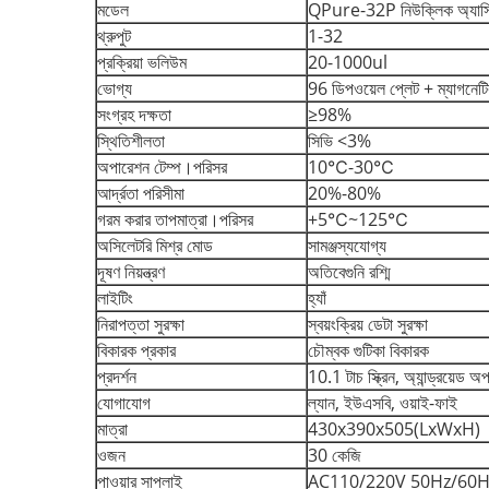
মডেল
QPure-32P নিউক্লিক অ্যাসিড
থ্রুপুট
1-32
প্রক্রিয়া ভলিউম
20-1000ul
ভোগ্য
96 ডিপওয়েল প্লেট + ম্যাগনেট
সংগ্রহ দক্ষতা
≥98%
স্থিতিশীলতা
সিভি <3%
অপারেশন টেম্প।পরিসর
10℃-30℃
আর্দ্রতা পরিসীমা
20%-80%
গরম করার তাপমাত্রা।পরিসর
+5℃~125℃
অসিলেটরি মিশ্র মোড
সামঞ্জস্যযোগ্য
দূষণ নিয়ন্ত্রণ
অতিবেগুনি রশ্মি
লাইটিং
হ্যাঁ
নিরাপত্তা সুরক্ষা
স্বয়ংক্রিয় ডেটা সুরক্ষা
বিকারক প্রকার
চৌম্বক গুটিকা বিকারক
প্রদর্শন
10.1 টাচ স্ক্রিন, অ্যান্ড্রয়েড অ
যোগাযোগ
ল্যান, ইউএসবি, ওয়াই-ফাই
মাত্রা
430x390x505(LxWxH)
ওজন
30 কেজি
পাওয়ার সাপ্লাই
AC110/220V 50Hz/60