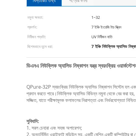
বিস্তারিত তথ্য
পণ্যের বর্ণনা
নমুনা ক্ষমতা:
1~32
প্রদর্শন:
7 ইঞ্চি ইংরেজি টাচ স্ক্রিন
নির্বীজন পদ্ধতি:
UV নির্বীজন বাতি
7 ইঞ্চি নিউক্লিক অ্যাসিড নিষ্কাশ
বিশেষভাবে তুলে ধরা:
ডিএনএ নিউক্লিক অ্যাসিড নিষ্কাশন যন্ত্র স্বয়ংক্রিয় ওয়ার্কস্টে
QPure-32P স্বয়ংক্রিয় নিউক্লিক অ্যাসিড নিষ্কাশন সিস্টেম হল একটি 
প্রদান করতে পারে।নিউক্লিক অ্যাসিড বিভিন্ন নমুনা থেকে বের করা হয়, এব
সজ্জিত, যাতে পরীক্ষামূলক ফলাফলের নিরাপত্তা এবং নির্ভরযোগ্যতা নিশ্চি
সুবিধাদি:
1. সরল চেহারা এবং সহজ অপারেশন;
2. অন্তর্নির্মিত ওয়াইফাই মডিউল সহ, একটি মেশিন একটি কম্পিউটার বা মো