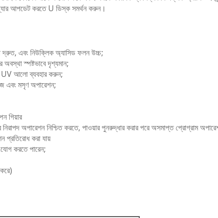
ওয়্যার আপডেট করতে U ডিস্ক সমর্থন করুন।
্ষতা দ্রুত, এবং নিউক্লিক অ্যাসিড ফলন উচ্চ;
অবস্থা স্পষ্টভাবে দৃশ্যমান;
্য UV আলো ব্যবহার করুন;
 সহজ এবং মসৃণ অপারেশন;
পন গিয়ার
্রিয়ার নিরাপদ অপারেশন নিশ্চিত করতে, পাওয়ার পুনরুদ্ধার করার পরে অসমাপ্ত প্রোগ্রাম অপা
শন প্রতিরোধ করা যায়
সংযোগ করতে পারেন;
 করে)