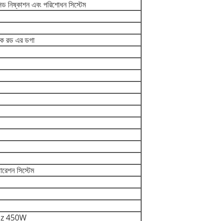
 নিষ্কাশন এবং পরিশোধন সিস্টেম
িক রড এর ডগা
পারেশন সিস্টেম
Hz 450W