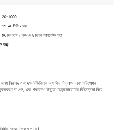
20~1000ul
15~40 মিনিট / চক্র
96 ডিপওয়েল প্লেট এবং 8 স্ট্রিপ ম্যাগনেটিক হাতা
 যন্ত্র
ের জন্য নিরাপদ এবং দক্ষ নিউক্লিক অ্যাসিড নিষ্কাশন এবং পরিশোধন
তকরণ ফাংশন, এবং পর্যবেক্ষণ উইন্ডো আল্ট্রাভায়োলেট বিচ্ছিন্নতা দিয়ে
ক্টর নিয়ন্ত্রণ করতে পারে।