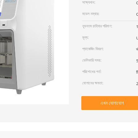
সাক্ষ্যদান:
C
মডেল নম্বার:
ন্যূনতম চাহিদার পরিমাণ:
1
মূল্য:
প্যাকেজিং বিবরণ:
স
ডেলিভারি সময়:
5
পরিশোধের শর্ত:
ট
যোগানের ক্ষমতা:
2
এখন যোগাযোগ