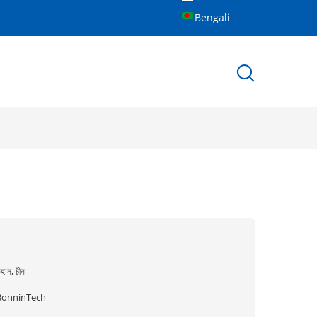
Bengali
হান, চীন
BonninTech