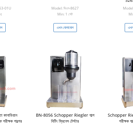
5263 স
53-01U
Model: বিএন-8627
Model
et
Min: 1 সেট
Mi
োগ
এখন যোগাযোগ
এখন
া কানাডিয়ান
BN-8056 Schopper Riegler পাল্প
Schopper Riegle
এফ পরীক্ষক পাল্পের
বিটিং ফ্রিনেস টেস্টার
পরীক্ষক পা