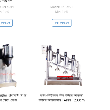
্ট্যান্ডার্ড
: BN-8054
Model: BN-DZ01
n: 1 সেট
Min: 1 সেট
 যোগাযোগ
এখন যোগাযোগ
r পাল্প বিটিং ডিগ্রি
বনিন স্টেইনলেস স্টিল বাউয়ার ম্যাকনেট
ল্প টেস্টিং মেশিন
ফাইবার ক্লাসিফায়ার TAPPI T233cm