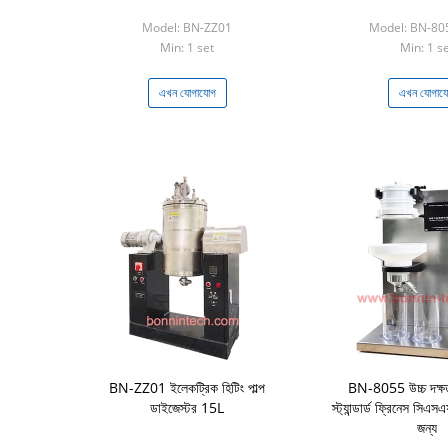
Model: BN-ZZ01
Model: BN-80
Min: 1 set
Min: 1 s
এখন যোগাযোগ
এখন যোগায
BN-ZZ01 ইলেকট্রিক হিটিং পাল্প
BN-8055 উচ্চ দক্ষত
ডাইজেস্টর 15L
স্ট্যান্ডার্ড ফ্রিনেস সিএস
জন্য