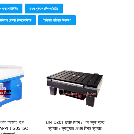
নিং ক্যালোরিমিটার
তরল পৃষ্ঠতল টেনশন মিটার
ডিজিটাল রোটারি ভিসকোমিটার
পিসিআর পরীক্ষার উপকরণ
েপার ফাইবার পাল্প
BN-DZ01 ফ্ল্যাট টাইপ পেপার নমুনা দ্রুত
র TAPPI T-205 ISO-
ড্রায়ার / ভ্যাকুয়াম পেপার স্পিড ড্রায়ার