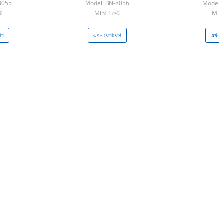
8055
Model: BN-8056
Model
ট
Min: 1 সেট
Mi
োগ
এখন যোগাযোগ
এখন