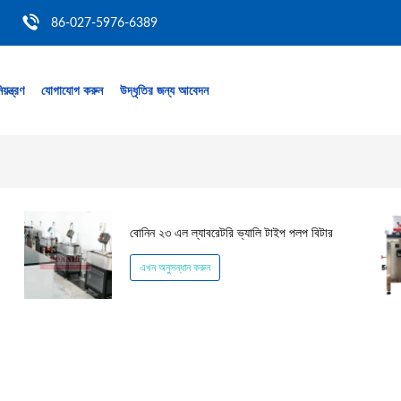
86-027-5976-6389
য়ন্ত্রণ
যোগাযোগ করুন
উদ্ধৃতির জন্য আবেদন
বোনিন ২৩ এল ল্যাবরেটরি ভ্যালি টাইপ পলপ বিটার
এখন অনুসন্ধান করুন