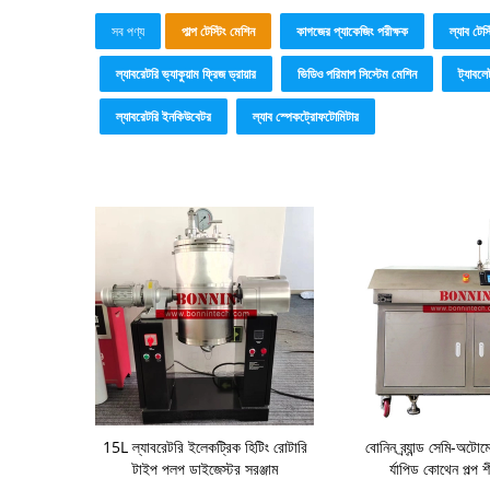
সব পণ্য
পাল্প টেস্টিং মেশিন
কাগজের প্যাকেজিং পরীক্ষক
ল্যাব টেস্ট
ল্যাবরেটরি ভ্যাকুয়াম ফ্রিজ ড্রায়ার
ভিডিও পরিমাপ সিস্টেম মেশিন
ট্যাবলে
ল্যাবরেটরি ইনকিউবেটর
ল্যাব স্পেকট্রোফটোমিটার
15L ল্যাবরেটরি ইলেকট্রিক হিটিং রোটারি
বোনিন ব্র্যান্ড সেমি-অটোম
টাইপ পলপ ডাইজেস্টর সরঞ্জাম
র্যাপিড কোথেন পল্প শ