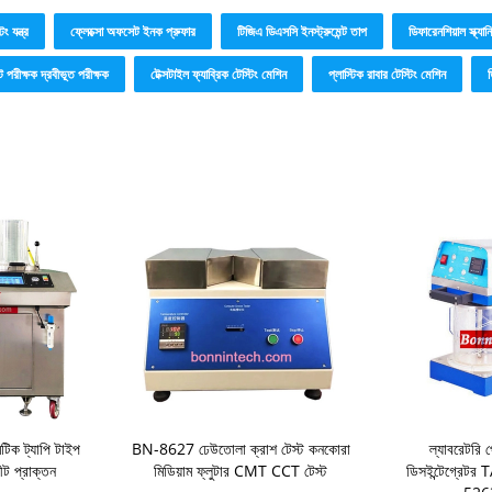
িং যন্ত্র
ফ্লেক্সো অফসেট ইনক প্রুফার
টিজিএ ডিএসসি ইনস্ট্রুমেন্ট তাপ
ডিফারেনশিয়াল স্ক্যা
ট পরীক্ষক দ্রবীভূত পরীক্ষক
টেক্সটাইল ফ্যাব্রিক টেস্টিং মেশিন
প্লাস্টিক রাবার টেস্টিং মেশিন
েটিক ট্যাপি টাইপ
BN-8627 ঢেউতোলা ক্রাশ টেস্ট কনকোরা
ল্যাবরেটরি প
ীট প্রাক্তন
মিডিয়াম ফ্লুটার CMT CCT টেস্ট
ডিসইন্টেগ্রেট