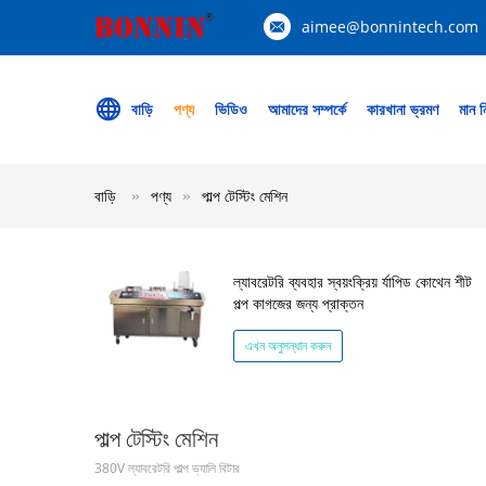
aimee@bonnintech.com
বাড়ি
পণ্য
ভিডিও
আমাদের সম্পর্কে
কারখানা ভ্রমণ
মান নি
বাড়ি
পণ্য
পাল্প টেস্টিং মেশিন
ল্যাবরেটরি ব্যবহার স্বয়ংক্রিয় র্যাপিড কোথেন শীট
পল্প কাগজের জন্য প্রাক্তন
এখন অনুসন্ধান করুন
পাল্প টেস্টিং মেশিন
380V ল্যাবরেটরি পাল্প ভ্যালি বিটার